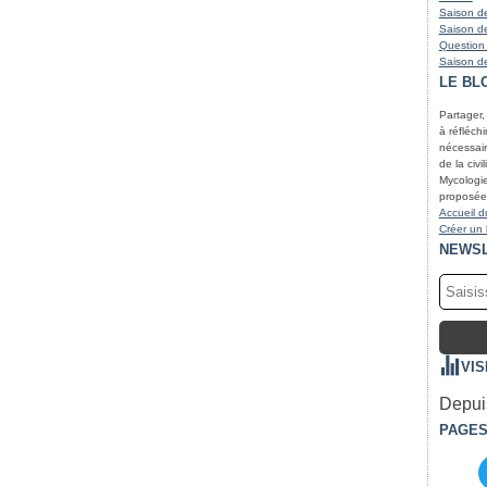
Saison de
Saison de
Question
Saison de
LE BL
Partager,
à réfléchir
nécessair
de la civi
Mycologie
proposées
Accueil d
Créer un
NEWS
VIS
Depuis
PAGE