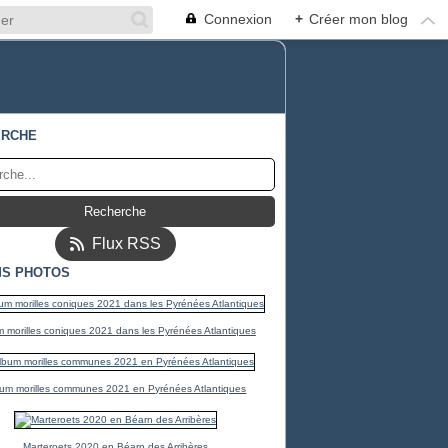
Connexion
+
Créer mon blog
ERCHE
Flux RSS
S PHOTOS
 morilles coniques 2021 dans les Pyrénées Atlantiques
um morilles communes 2021 en Pyrénées Atlantiques
Marteroets 2020 en Béarn des Arribères