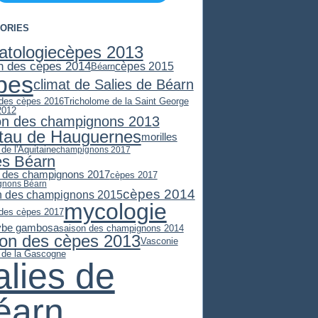
ORIES
atologie
cèpes 2013
n des cèpes 2014
cèpes 2015
Béarn
pes
climat de Salies de Béarn
 des cèpes 2016
Tricholome de la Saint George
2012
on des champignons 2013
stau de Hauguernes
morilles
 de l'Aquitaine
champignons 2017
es Béarn
 des champignons 2017
cèpes 2017
gnons Béarn
cèpes 2014
n des champignons 2015
mycologie
 des cèpes 2017
ybe gambosa
saison des champignons 2014
son des cèpes 2013
Vasconie
e de la Gascogne
alies de
éarn