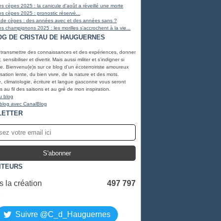
s cèpes 2025 : la canicule d'août a réveillé une morte
s cèpes 2025 : pronostic réservé...
 de cèpes : des années avec et des années sans ?
s champignons 2025 : les morilles s'accrochent à la vie...
OG DE CRISTAU DE HAUGUERNES
 transmettre des connaissances et des expériences, donner
, sensibiliser et divertir. Mais aussi militer et s'indigner si
e. Bienvenu(e)s sur ce blog d'un écoterroiriste amoureux
lisation lente, du bien vivre, de la nature et des mots.
, climatologie, écriture et langue gasconne vous seront
 au fil des saisons et au gré de mon inspiration.
u blog
 blog avec CanalBlog
LETTER
ITEURS
 la création
497 797
S
Suivre @C_d_Hauguernes