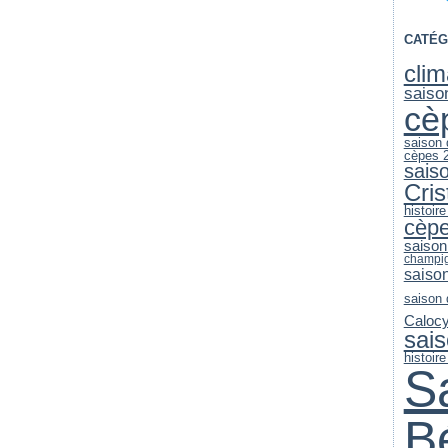
CATÉG
clim
saiso
cè
saison
cèpes 
sais
Cri
histoire
cèp
saison
champi
saiso
saison
Caloc
sai
histoir
S
B