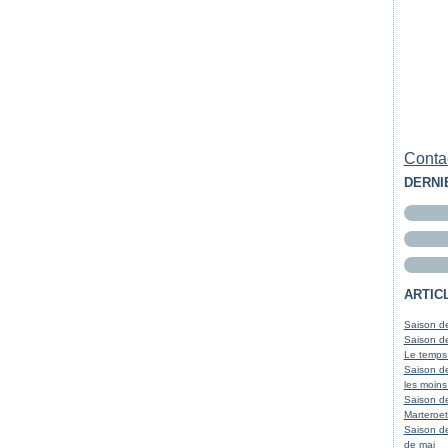
Contac
DERNI
ARTIC
Saison de
Saison de
Le temps
Saison de
les moins
Saison d
Marteroet
Saison de
de mai