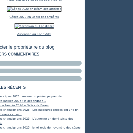
Cèpes 2020 en Béarn des arribères
Ascension au Lac d'Arlet
ter le propriétaire du blog
ERS COMMENTAIRES
LES RÉCENTS
s cèpes 2026 : encore un printemps pour rien...
s morilles 2026 : la débandade...
 de l'année 2026 à Salies de Béarn
s champignons 2025 : Les meilleures choses ont une fin,
 bonnes aussi...
es champignons 2025 : L'automne en demi-teinte des
s.
s champignons 2025 : le joli mois de novembre des cèpes