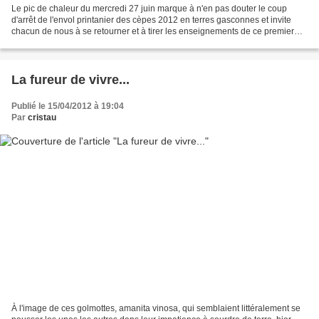
Le pic de chaleur du mercredi 27 juin marque à n'en pas douter le coup
d'arrêt de l'envol printanier des cèpes 2012 en terres gasconnes et invite
chacun de nous à se retourner et à tirer les enseignements de ce premier
temps fort où s'ébauchent déjà les...
La fureur de vivre...
Publié le 15/04/2012 à 19:04
Par
cristau
À l'image de ces golmottes, amanita vinosa, qui semblaient littéralement se