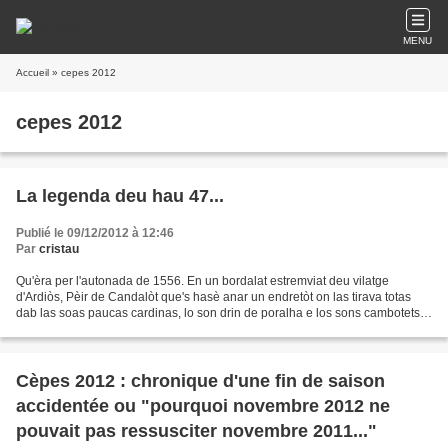
MENU
Accueil
» cepes 2012
cepes 2012
La legenda deu hau 47...
Publié le 09/12/2012 à 12:46
Par
cristau
Qu'èra per l'autonada de 1556. En un bordalat estremviat deu vilatge
d'Ardiòs, Pèir de Candalòt que's hasè anar un endretòt on las tirava totas
dab las soas paucas cardinas, lo son drin de poralha e los sons cambotets
entà har víver la molhèr e las quate...
Cèpes 2012 : chronique d'une fin de saison
accidentée ou "pourquoi novembre 2012 ne
pouvait pas ressusciter novembre 2011..."