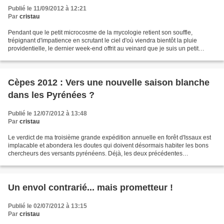
Publié le 11/09/2012 à 12:21
Par
cristau
Pendant que le petit microcosme de la mycologie retient son souffle,
trépignant d'impatience en scrutant le ciel d'où viendra bientôt la pluie
providentielle, le dernier week-end offrit au veinard que je suis un petit
aperçu de ce que pourrait être la...
Cèpes 2012 : Vers une nouvelle saison blanche
dans les Pyrénées ?
Publié le 12/07/2012 à 13:48
Par
cristau
Le verdict de ma troisième grande expédition annuelle en forêt d'Issaux est
implacable et abondera les doutes qui doivent désormais habiter les bons
chercheurs des versants pyrénéens. Déjà, les deux précédentes
campagnes, quoiqu'un plus encourageantes...
Un envol contrarié... mais prometteur !
Publié le 02/07/2012 à 13:15
Par
cristau