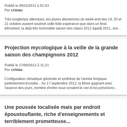
Publié le 09/11/2012 à 01:53
Par
cristau
Très longtemps attendues, les pluies diluviennes du week-end des 19, 20 et
21 octobre avaient soulevé cette folle espérance que dans un final
étincelant, la déjà très honorable saison des cèpes 2012 égalât 2011, son
illustre aînée... Du reste, les agglomérats...
Projection mycologique à la veille de la grande
saison des champignons 2012
Publié le 17/09/2012 à 11:21
Par
cristau
Configuration climatique générale et synthèse de l'année fongique
partiellement écoulée... Au 17 septembre 2012, la fièvre gagnant avec
l'avance des jours, nombre d'entre nous scrutent le ciel et les prévisions
météo, guettant le moment où, enfin, les...
Une poussée localisée mais par endroit
époustouflante, riche d'enseignements et
terriblement prometteuse...