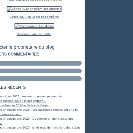
Cèpes 2020 en Béarn des arribères
Ascension au Lac d'Arlet
ter le propriétaire du blog
ERS COMMENTAIRES
LES RÉCENTS
s cèpes 2026 : encore un printemps pour rien...
s morilles 2026 : la débandade...
 de l'année 2026 à Salies de Béarn
s champignons 2025 : Les meilleures choses ont une fin,
 bonnes aussi...
es champignons 2025 : L'automne en demi-teinte des
s.
s champignons 2025 : le joli mois de novembre des cèpes