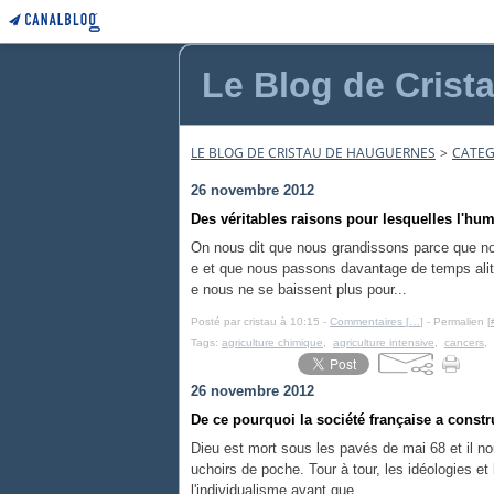
Le Blog de Crist
LE BLOG DE CRISTAU DE HAUGUERNES
>
CATEG
26 novembre 2012
Des véritables raisons pour lesquelles l'huma
On nous dit que nous grandissons parce que no
e et que nous passons davantage de temps alité
e nous ne se baissent plus pour...
Posté par cristau à 10:15 -
Commentaires [
…
]
- Permalien [
Tags:
agriculture chimique
,
agriculture intensive
,
cancers
,
26 novembre 2012
De ce pourquoi la société française a constru
Dieu est mort sous les pavés de mai 68 et il n
uchoirs de poche. Tour à tour, les idéologies et
l'individualisme avant que...