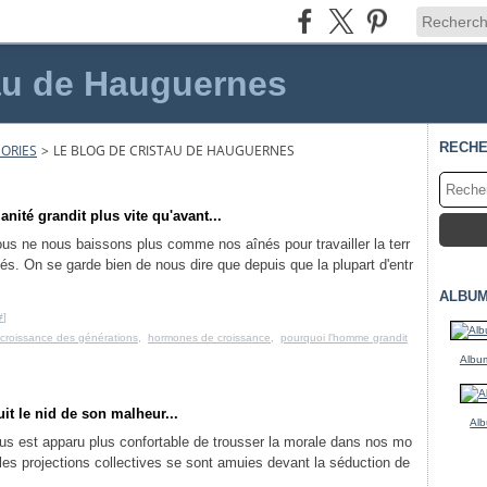
au de Hauguernes
RECH
ORIES
>
LE BLOG DE CRISTAU DE HAUGUERNES
nité grandit plus vite qu'avant...
us ne nous baissons plus comme nos aînés pour travailler la terr
s. On se garde bien de nous dire que depuis que la plupart d'entr
ALBUM
#
]
croissance des générations
,
hormones de croissance
,
pourquoi l'homme grandit
Album
it le nid de son malheur...
Alb
ous est apparu plus confortable de trousser la morale dans nos mo
 les projections collectives se sont amuies devant la séduction de