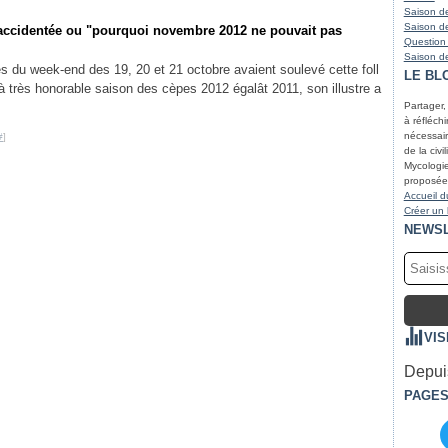
Saison de
Saison de
 accidentée ou "pourquoi novembre 2012 ne pouvait pas
Question
Saison de
s du week-end des 19, 20 et 21 octobre avaient soulevé cette foll
LE BL
jà très honorable saison des cèpes 2012 égalât 2011, son illustre a
Partager,
à réfléchir
nécessair
#
]
de la civi
Mycologie
proposées
Accueil d
Créer un
NEWS
VIS
Depuis
PAGE