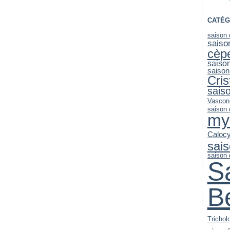
CATÉG
saison
saiso
cèp
saiso
saison
Cri
sais
Vascon
saison
my
Caloc
sai
saison
S
B
Trichol