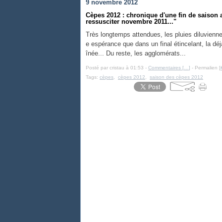
9 novembre 2012
Cèpes 2012 : chronique d'une fin de saison
ressusciter novembre 2011..."
Très longtemps attendues, les pluies diluvienne
e espérance que dans un final étincelant, la dé
înée... Du reste, les agglomérats...
Posté par cristau à 01:53 -
Commentaires [
…
]
- Permalien [
Tags:
cèpes
,
cèpes 2012
,
saison des cèpes 2012