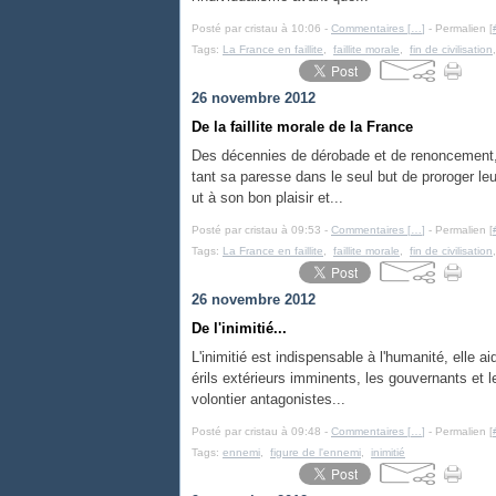
Posté par cristau à 10:06 -
Commentaires [
…
]
- Permalien [
Tags:
La France en faillite
,
faillite morale
,
fin de civilisation
26 novembre 2012
De la faillite morale de la France
Des décennies de dérobade et de renoncement, l
tant sa paresse dans le seul but de proroger leu
ut à son bon plaisir et...
Posté par cristau à 09:53 -
Commentaires [
…
]
- Permalien [
Tags:
La France en faillite
,
faillite morale
,
fin de civilisation
26 novembre 2012
De l'inimitié...
L'inimitié est indispensable à l'humanité, elle 
érils extérieurs imminents, les gouvernants et
volontier antagonistes...
Posté par cristau à 09:48 -
Commentaires [
…
]
- Permalien [
Tags:
ennemi
,
figure de l'ennemi
,
inimitié