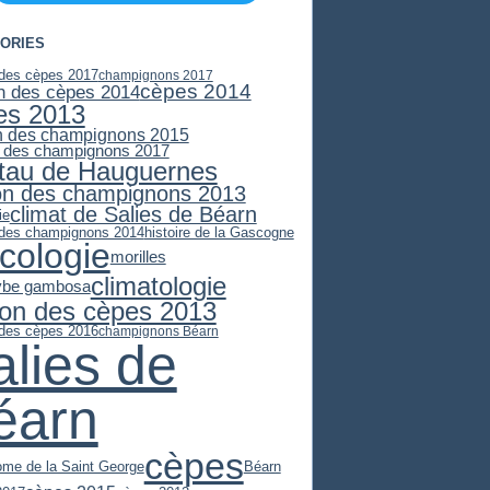
ORIES
 des cèpes 2017
champignons 2017
cèpes 2014
n des cèpes 2014
es 2013
n des champignons 2015
 des champignons 2017
stau de Hauguernes
on des champignons 2013
climat de Salies de Béarn
ie
 des champignons 2014
histoire de la Gascogne
cologie
morilles
climatologie
ybe gambosa
son des cèpes 2013
 des cèpes 2016
champignons Béarn
alies de
éarn
cèpes
ome de la Saint George
Béarn