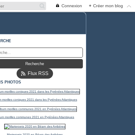
Connexion
+
Créer mon blog
ERCHE
Flux RSS
S PHOTOS
 morilles coniques 2021 dans les Pyrénées Atlantiques
um morilles communes 2021 en Pyrénées Atlantiques
Marteroets 2020 en Béarn des Arribères