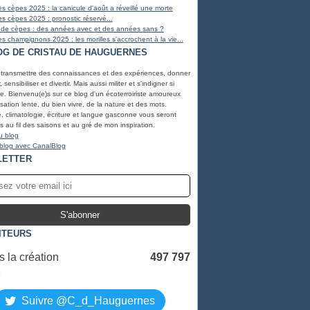
s cèpes 2025 : la canicule d'août a réveillé une morte
s cèpes 2025 : pronostic réservé...
 de cèpes : des années avec et des années sans ?
s champignons 2025 : les morilles s'accrochent à la vie...
OG DE CRISTAU DE HAUGUERNES
 transmettre des connaissances et des expériences, donner
, sensibiliser et divertir. Mais aussi militer et s'indigner si
e. Bienvenu(e)s sur ce blog d'un écoterroiriste amoureux
lisation lente, du bien vivre, de la nature et des mots.
, climatologie, écriture et langue gasconne vous seront
 au fil des saisons et au gré de mon inspiration.
u blog
 blog avec CanalBlog
LETTER
ITEURS
 la création
497 797
S
Suivre @C_d_Hauguernes