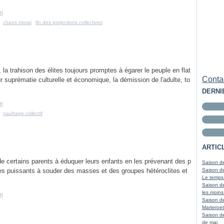
#
]
,
chaos moral
,
fin des projections collectives
a trahison des élites toujours promptes à égarer le peuple en flat
Contac
r suprématie culturelle et économique, la démission de l'adulte, to
DERNI
#
]
,
naufrage collectif
ARTIC
aide certains parents à éduquer leurs enfants en les prévenant des p
Saison de
 les puissants à souder des masses et des groupes hétéroclites et
Saison de
Le temps
Saison de
les moins
#
]
Saison d
Marteroet
Saison de
de mai