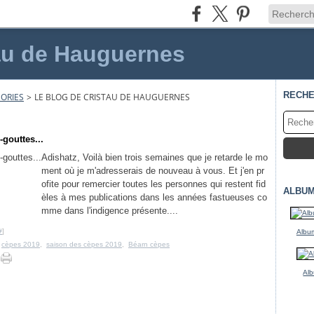
au de Hauguernes
RECH
ORIES
>
LE BLOG DE CRISTAU DE HAUGUERNES
gouttes...
Adishatz, Voilà bien trois semaines que je retarde le mo
ment où je m'adresserais de nouveau à vous. Et j'en pr
ofite pour remercier toutes les personnes qui restent fid
ALBUM
èles à mes publications dans les années fastueuses co
mme dans l'indigence présente....
#
]
Album
,
cèpes 2019
,
saison des cèpes 2019
,
Béarn cèpes
Alb