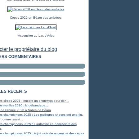
Cèpes 2020 en Béarn des arribères
Ascension au Lac d'Arlet
ter le propriétaire du blog
ERS COMMENTAIRES
LES RÉCENTS
s cèpes 2026 : encore un printemps pour rien...
s morilles 2026 : la débandade...
 de l'année 2026 à Salies de Béarn
s champignons 2025 : Les meilleures choses ont une fin,
 bonnes aussi...
es champignons 2025 : L'automne en demi-teinte des
s.
s champignons 2025 : le joli mois de novembre des cèpes