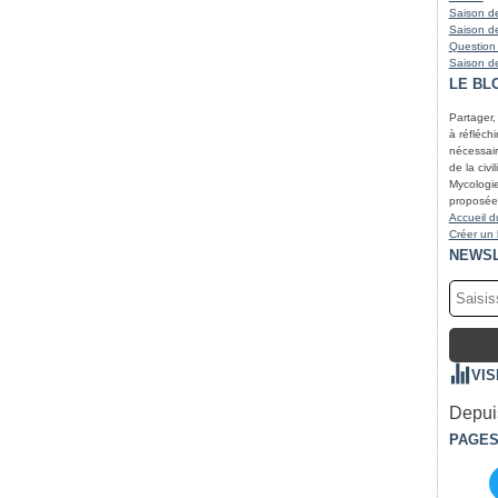
Saison de
Saison de
Question
Saison de
LE BL
Partager,
à réfléchir
nécessair
de la civi
Mycologie
proposées
Accueil d
Créer un
NEWS
VIS
Depuis
PAGE