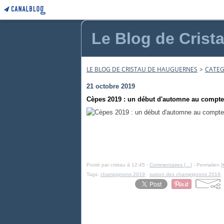
Le Blog de Crist
LE BLOG DE CRISTAU DE HAUGUERNES
>
CATEG
21 octobre 2019
Cèpes 2019 : un début d'automne au compte-
Posté par cristau à 12:45 -
Commentaires [
…
]
- Permalien [
Tags:
champignons 2019
,
saison des champignons 2019