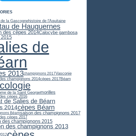
ORIES
e de la Gascogne
histoire de l'Aquitaine
stau de Hauguernes
n des cèpes 2014
Calocybe gambosa
 2015
alies de
éarn
es 2013
Vasconie
champignons 2017
 des champignons 2014
cèpes 2017
Béarn
cologie
morilles
ome de la Saint George
 des cèpes 2016
at de Salies de Béarn
cèpes Béarn
s 2014
saison des champignons 2017
gnons Béarn
 des cèpes 2017
n des champignons 2015
on des champignons 2013
cèpes
2012