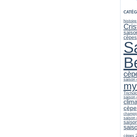
CATÉG
histoir
Cri
saiso
cèpes
S
B
cèp
saison
my
Trichol
saison
clim
cèpe
champi
saison
saiso
sais
cèpes 