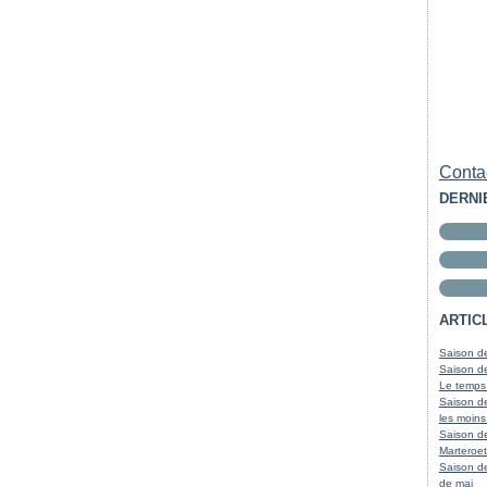
Contac
DERNI
ARTIC
Saison de
Saison de
Le temps
Saison de
les moins
Saison d
Marteroet
Saison de
de mai