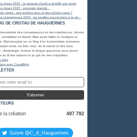
s cèpes 2025 : la canicule d'août a réveillé une morte
s cèpes 2025 : pronostic réservé...
 de cèpes : des années avec et des années sans ?
s champignons 2025 : les morilles s'accrochent à la vie...
OG DE CRISTAU DE HAUGUERNES
 transmettre des connaissances et des expériences, donner
, sensibiliser et divertir. Mais aussi militer et s'indigner si
e. Bienvenu(e)s sur ce blog d'un écoterroiriste amoureux
lisation lente, du bien vivre, de la nature et des mots.
, climatologie, écriture et langue gasconne vous seront
 au fil des saisons et au gré de mon inspiration.
u blog
 blog avec CanalBlog
LETTER
ITEURS
 la création
497 792
S
Suivre @C_d_Hauguernes