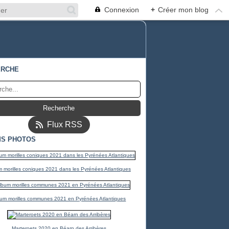
Connexion
+
Créer mon blog
ERCHE
Flux RSS
S PHOTOS
 morilles coniques 2021 dans les Pyrénées Atlantiques
um morilles communes 2021 en Pyrénées Atlantiques
Marteroets 2020 en Béarn des Arribères