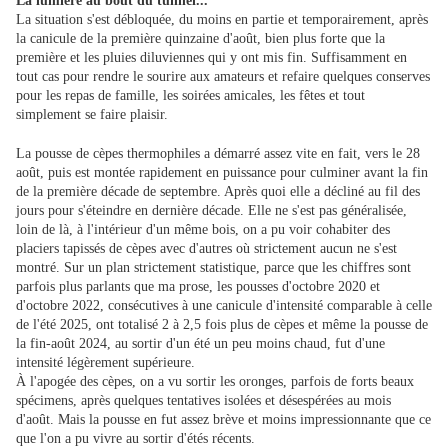
La lumière au bout du tunnel...
La situation s'est débloquée, du moins en partie et temporairement, après
la canicule de la première quinzaine d'août, bien plus forte que la
première et les pluies diluviennes qui y ont mis fin. Suffisamment en
tout cas pour rendre le sourire aux amateurs et refaire quelques conserves
pour les repas de famille, les soirées amicales, les fêtes et tout
simplement se faire plaisir.
La pousse de cèpes thermophiles a démarré assez vite en fait, vers le 28
août, puis est montée rapidement en puissance pour culminer avant la fin
de la première décade de septembre. Après quoi elle a décliné au fil des
jours pour s'éteindre en dernière décade. Elle ne s'est pas généralisée,
loin de là, à l'intérieur d'un même bois, on a pu voir cohabiter des
placiers tapissés de cèpes avec d'autres où strictement aucun ne s'est
montré. Sur un plan strictement statistique, parce que les chiffres sont
parfois plus parlants que ma prose, les pousses d'octobre 2020 et
d'octobre 2022, consécutives à une canicule d'intensité comparable à celle
de l'été 2025, ont totalisé 2 à 2,5 fois plus de cèpes et même la pousse de
la fin-août 2024, au sortir d'un été un peu moins chaud, fut d'une
intensité légèrement supérieure.
À l'apogée des cèpes, on a vu sortir les oronges, parfois de forts beaux
spécimens, après quelques tentatives isolées et désespérées au mois
d'août. Mais la pousse en fut assez brève et moins impressionnante que ce
que l'on a pu vivre au sortir d'étés récents.