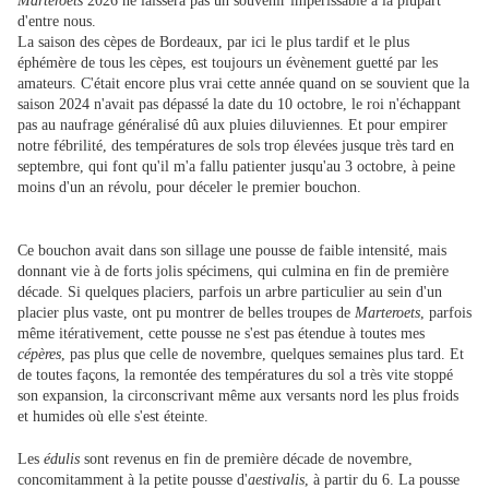
Marteroets
2026 ne laissera pas un souvenir impérissable à la plupart
d'entre nous.
La saison des cèpes de Bordeaux, par ici le plus tardif et le plus
éphémère de tous les cèpes, est toujours un évènement guetté par les
amateurs. C'était encore plus vrai cette année quand on se souvient que la
saison 2024 n'avait pas dépassé la date du 10 octobre, le roi n'échappant
pas au naufrage généralisé dû aux pluies diluviennes. Et pour empirer
notre fébrilité, des températures de sols trop élevées jusque très tard en
septembre, qui font qu'il m'a fallu patienter jusqu'au 3 octobre, à peine
moins d'un an révolu, pour déceler le premier bouchon.
Ce bouchon avait dans son sillage une pousse de faible intensité, mais
donnant vie à de forts jolis spécimens, qui culmina en fin de première
décade. Si quelques placiers, parfois un arbre particulier au sein d'un
placier plus vaste, ont pu montrer de belles troupes de
Marteroets
, parfois
même itérativement, cette pousse ne s'est pas étendue à toutes mes
cépères
, pas plus que celle de novembre, quelques semaines plus tard. Et
de toutes façons, la remontée des températures du sol a très vite stoppé
son expansion, la circonscrivant même aux versants nord les plus froids
et humides où elle s'est éteinte.
Les
édulis
sont revenus en fin de première décade de novembre,
concomitamment à la petite pousse d'
aestivalis
, à partir du 6. La pousse