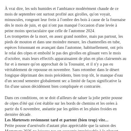
À vrai dire, les sols humides et l'ambiance modérément chaude de ce
mois de septembre ont surtout profité aux girolles, qu'on voyait,
minuscules, rongeant leur frein à l'ombre des bois à cause de la fournaise
dès le mois de juin, et qui n'ont pas manqué l'occasion d'une levée à
peine moins spectaculaire que celle de l'automne 2024.
Les trompettes de la mort, en assez grand nombre, mais pas partout, les
pieds de mouton et dans une moindre mesure, les chanterelles en tube,
espèces foisonnant en avançant dans l'automne, habituellement, ont pris
le relai des cèpes et emboîté le pas des girolles en glissant vers le mois
d'octobre, mais leurs effectifs apparaissaient de plus en plus clairsemés au
fur et à mesure qu'on approchait de la Toussaint, et il n'y a pas eu
véritablement de repousse en novembre. Sans retomber dans le désert
fongique déprimant des mois précédents, bien trop tôt, le manque d'eau
d'un second semestre globalement sec a limité de façon significative la
fin d'une saison décidément bien compliquée et contrariée.
Dans ces conditions, on se doit d'ailleurs de saluer la jolie petite pousse
de cèpes d'été qui s'est établie sur les bords de chemins et les orées à
partir du 6 novembre, anéantie par les gelées et les pluies froides en
dernière décade.
Les
Marteroets
reviennent tard et partent (bien trop) vite...
Petite pousse d'
aestivalis
d'autant plus appréciable que la saison des