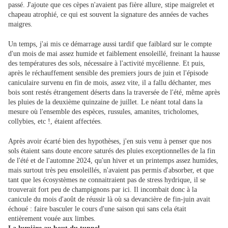
passé. J'ajoute que ces cèpes n'avaient pas fière allure, stipe maigrelet et
chapeau atrophié, ce qui est souvent la signature des années de vaches
maigres.
Un temps, j'ai mis ce démarrage aussi tardif que faiblard sur le compte
d'un mois de mai assez humide et faiblement ensoleillé, freinant la hausse
des températures des sols, nécessaire à l'activité mycélienne. Et puis,
après le réchauffement sensible des premiers jours de juin et l'épisode
caniculaire survenu en fin de mois, assez vite, il a fallu déchanter, mes
bois sont restés étrangement déserts dans la traversée de l'été, même après
les pluies de la deuxième quinzaine de juillet. Le néant total dans la
mesure où l'ensemble des espèces, russules, amanites, tricholomes,
collybies, etc !, étaient affectées.
Après avoir écarté bien des hypothèses, j'en suis venu à penser que nos
sols étaient sans doute encore saturés des pluies exceptionnelles de la fin
de l'été et de l'automne 2024, qu'un hiver et un printemps assez humides,
mais surtout très peu ensoleillés, n'avaient pas permis d'absorber, et que
tant que les écosystèmes ne connaitraient pas de stress hydrique, il se
trouverait fort peu de champignons par ici. Il incombait donc à la
canicule du mois d'août de réussir là où sa devancière de fin-juin avait
échoué : faire basculer le cours d'une saison qui sans cela était
entièrement vouée aux limbes.