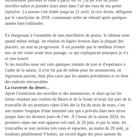
durablement pluvieux et tiède à partir du 10, j'ai pu voir de jolies
morilles naître et prendre leurs aises dans l'ail des ours de ma petite
ripisylve. La pousse s'est étalée jusqu'au 21 avril, la rive droite, défigurée
par le cataclysme de 2018, connaissant enfin un rebond après quelques
années bien faiblardes.
En élargissant à l'ensemble de mes morillières de plaine, le tableau reste
quand même mitigé, un résultat en légère érosion dans la plupart des
placiers, un seul en progression. Il est possible que le meilleur d'entre
eux ait été visité avant mon passage, ce qui expliquerait pourquoi je n'y
ai rien trouvé.
Si les morilles nous ont valu quelques instants de joie et d'espérance à
l'aube de la saison, il n'en fut pas de même pour les mousserons, en
régression partout, bien plus rares que les années précédentes et en bien
des endroits introuvables.
La traversée du désert...
Après l'extinction des morilles et des mousserons, et alors qu'un fin
limier résidant aux confins du Béarn et de la Soule m'avait fait part de la
trouvaille de ses premiers cèpes d'été dès la fin du mois de mars, c'est
une misère fongique d'une intensité rare qui a prévalu dans mes terres
jusque dans les derniers jours de l'été. À l'instar de la saison 2024, les
premiers cèpes me sont apparus très tard, le 20 juin, et par la suite, les
trouvailles se sont avérées très rares et espacées, au matin du 28 août, je
totalisais péniblement 9 bolets, un record digne des pires saisons du