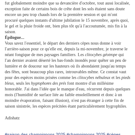
fut globalement moindre que sa devancière d'octobre, tout aussi localisée,
exception faite de certains bois de crête dont les sols étaient sans doute
encore un peu trop chauds lors de la première session et qui m'ont
procuré quelques instants d'ultime jubilation le 15 novembre, après quoi,
le gel et la pluie froide ont, bien plus tôt qu'à l'accoutumée, mis fin à la
saison.
Épilogue...
Vous savez l'essentiel, le départ des derniers cèpes nous donne à voir
l'arrière-saison pour ce qu'elle est, depuis la mi-novembre, je traverse le
néant fongique de mes paysages familiers. Les
clitocybes géotrope
qui
l'an dernier avaient déserté les bas-fonds inondés pour quêter un peu de
lumière et de douceur sur les hauteurs où ils abondaient jusqu'au temps
des fêtes, sont beaucoup plus rares, introuvables même. Ce constat vaut
pour des espèces moins prisées comme les
clitocybes nébuleux
et les
pieds
bleus
, seuls les
hygrophores des prés
font montre d'un millésime
honorable. J'ai dans l'idée que le manque d'eau, récurrent depuis quelques
mois (l'humidité de surface liée au faible ensoleillement et donc à un
moindre évaporation, faisant illusion), n'est pas étranger à cette fin de
saison sinistrée, les espèces précitées étant particulièrement hygrophiles.
Adishatz
#saison des champignons 2025
#champignons 2025
#cèpes