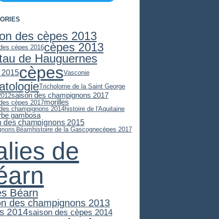
ORIES
son des cèpes 2013
cèpes 2013
 des cèpes 2016
stau de Hauguernes
cèpes
 2015
Vasconie
atologie
Tricholome de la Saint George
saison des champignons 2017
2012
morilles
 des cèpes 2017
 des champignons 2014
histoire de l'Aquitaine
ybe gambosa
n des champignons 2015
histoire de la Gascogne
cèpes 2017
gnons Béarn
alies de
éarn
es Béarn
on des champignons 2013
s 2014
saison des cèpes 2014