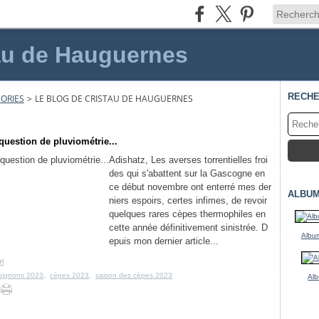
au de Hauguernes
RECH
ORIES
>
LE BLOG DE CRISTAU DE HAUGUERNES
question de pluviométrie...
Adishatz, Les averses torrentielles froi
des qui s'abattent sur la Gascogne en
ce début novembre ont enterré mes der
ALBUM
niers espoirs, certes infimes, de revoir
quelques rares cèpes thermophiles en
cette année définitivement sinistrée. D
Album
epuis mon dernier article...
#
]
pignons 2023
,
cèpes 2023
,
saison des cèpes 2023
Alb