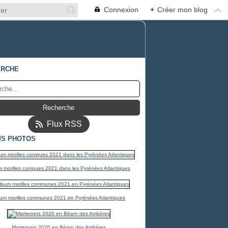
Connexion
+
Créer mon blog
ERCHE
Flux RSS
S PHOTOS
 morilles coniques 2021 dans les Pyrénées Atlantiques
um morilles communes 2021 en Pyrénées Atlantiques
Marteroets 2020 en Béarn des Arribères