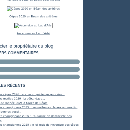
Cèpes 2020 en Béarn des arribères
Ascension au Lac d'Arlet
ter le propriétaire du blog
ERS COMMENTAIRES
LES RÉCENTS
s cèpes 2026 : encore un printemps pour rien...
s morilles 2026 : la débandade...
 de l'année 2026 à Salies de Béarn
s champignons 2025 : Les meilleures choses ont une fin,
 bonnes aussi...
es champignons 2025 : L'automne en demi-teinte des
s.
s champignons 2025 : le joli mois de novembre des cèpes