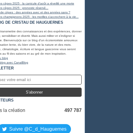
s cèpes 2025 : la canicule d'août a réveillé une morte
s cèpes 2025 : pronostic réservé...
 de cèpes : des années avec et des années sans ?
s champignons 2025 : les morilles s'accrochent à la vie...
OG DE CRISTAU DE HAUGUERNES
 transmettre des connaissances et des expériences, donner
, sensibiliser et divertir. Mais aussi militer et s'indigner si
e. Bienvenu(e)s sur ce blog d'un écoterroiriste amoureux
lisation lente, du bien vivre, de la nature et des mots.
, climatologie, écriture et langue gasconne vous seront
 au fil des saisons et au gré de mon inspiration.
u blog
 blog avec CanalBlog
LETTER
ITEURS
 la création
497 787
S
Suivre @C_d_Hauguernes