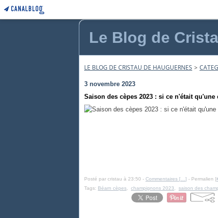
Le Blog de Crist
LE BLOG DE CRISTAU DE HAUGUERNES
>
CATEG
3 novembre 2023
Saison des cèpes 2023 : si ce n'était qu'une 
Posté par cristau à 23:50 -
Commentaires [
…
]
- Permalien [
Tags:
Béarn cèpes
,
champignons 2023
,
saison des cham