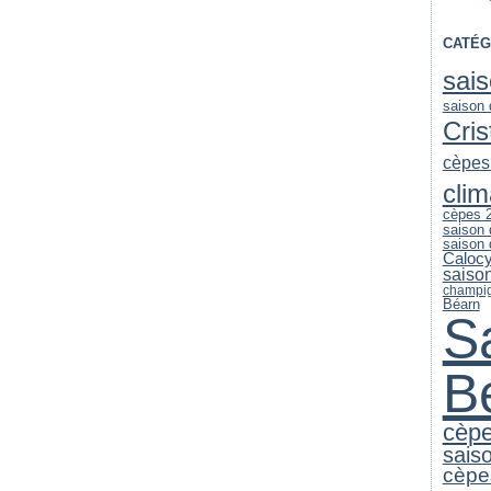
CATÉG
sai
saison
Cri
cèpes
clim
cèpes 
saison
saison
Caloc
saiso
champi
Béarn
S
B
cèp
sais
cèpe