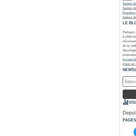
Saison de
Saison de
Question
Saison de
LE BL
Partager,
à réfléchir
nécessair
de la civi
Mycologie
proposées
Accueil d
Créer un
NEWS
VIS
Depuis
PAGE