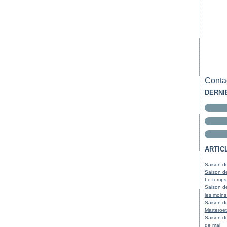
Contac
DERNI
ARTIC
Saison de
Saison de
Le temps
Saison de
les moins
Saison d
Marteroet
Saison de
de mai