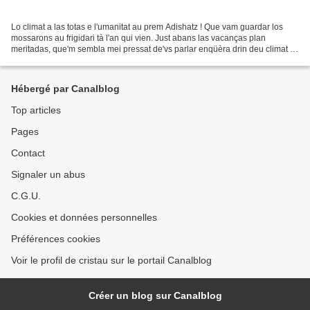
Lo climat a las totas e l'umanitat au prem Adishatz ! Que vam guardar los
mossarons au frigidari tà l'an qui vien. Just abans las vacanças plan
meritadas, que'm sembla mei pressat de'vs parlar enqüèra drin deu climat e
de la meteò. Ne se v'averà pas escapat...
Hébergé par Canalblog
Top articles
Pages
Contact
Signaler un abus
C.G.U.
Cookies et données personnelles
Préférences cookies
Voir le profil de cristau sur le portail Canalblog
Créer un blog sur Canalblog