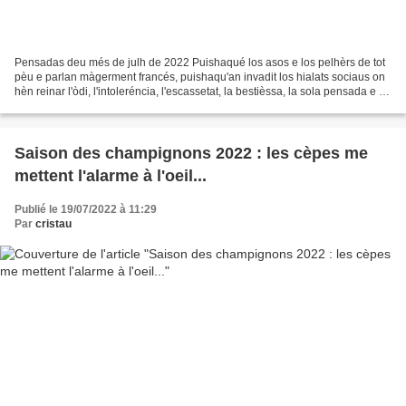
Pensadas deu més de julh de 2022 Puishaqué los asos e los pelhèrs de tot
pèu e parlan màgerment francés, puishaqu'an invadit los hialats sociaus on
hèn reinar l'òdi, l'intoleréncia, l'escassetat, la bestièssa, la sola pensada e la
censura, qu'èi decidit...
Saison des champignons 2022 : les cèpes me
mettent l'alarme à l'oeil...
Publié le 19/07/2022 à 11:29
Par
cristau