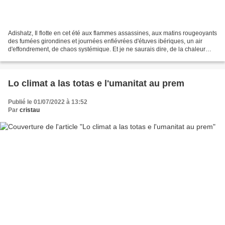
Adishatz, Il flotte en cet été aux flammes assassines, aux matins rougeoyants
des fumées girondines et journées enfiévrées d'étuves ibériques, un air
d'effondrement, de chaos systémique. Et je ne saurais dire, de la chaleur
intraitable qui pousse ceux...
Lo climat a las totas e l'umanitat au prem
Publié le 01/07/2022 à 13:52
Par
cristau