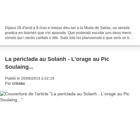
Dijaus 28 d'aost a 8 òras e miejas deu ser a la Muda de Salias, ua serada
poetica en biarnés que v'ei aparada. Que poderatz escotar uns deus mens
sonets qui i seràn cantats o dits. Siatz tots los planvienuts e que serà un bèth
parat de ns'encontrar. Entà'u...
La periclada au Solanh - L'orage au Pic
Soulaing...
Publié le 20/08/2014 à 02:19
Par
cristau