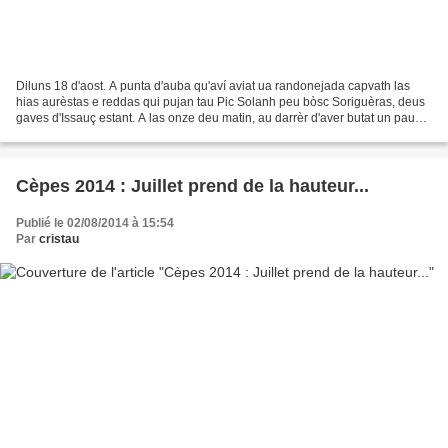
Diluns 18 d'aost. A punta d'auba qu'aví aviat ua randonejada capvath las
hias aurèstas e reddas qui pujan tau Pic Solanh peu bòsc Soriguèras, deus
gaves d'Issauç estant. A las onze deu matin, au darrèr d'aver butat un pausòt
en un malh, que'm trobèi au...
Cèpes 2014 : Juillet prend de la hauteur...
Publié le 02/08/2014 à 15:54
Par
cristau