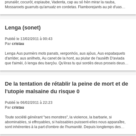
prunalèr, cocuròt, espiaube, Vadenta, cap au só hèn mirar la rauba,
Mossaroets guarruts qu'arruatz en cordetas. Flamborejants au pè d'uas
cassoretas, Vesiadats peus hrèishos au bèth...
Lenga (sonet)
Publié le 13/02/2011 à 00:43
Par
cristau
Lenga Aus purmèrs mots panats, vergonhós, aus ajòus, Aus espataquets
d'arríder, aus anilhets, Au canet de la hont, au piular de l'ausèth D'aviada
que t'aimèi, ò lenga deu barçòu. Qu'èras tu qui sordès deus proseis deus
ainats, Qu'èras tu chebitei hens...
De la tentation de rétablir la peine de mort et de
l'utopie malsaine du risque 0
Publié le 06/02/2011 à 22:23
Par
cristau
Toute société générant "ses monstres", la violence, la barbarie, si
abominables, si effroyables, si haïssables puissent-elles nous apparaître,
sont inhérentes à la part d'ombre de l'humanité. Depuis longtemps des
générations d'hommes de bien se sont attachées...