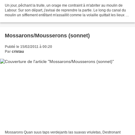
Un jour, pêchant la truite, un orage me contraint à m'abriter au moulin de
Labour. Sur son départ, j'avisai de reprendre la partie. Le long du canal du
moulin un sifflement entêtant m'assaillit comme la volaille quittait les lieux à
tire-d'aile. Dans...
Mossarons/Mousserons (sonnet)
Publié le 15/02/2011 à 00:20
Par
cristau
Mossarons Quan suus taps verdejants las suavas vriuletas, Destronant