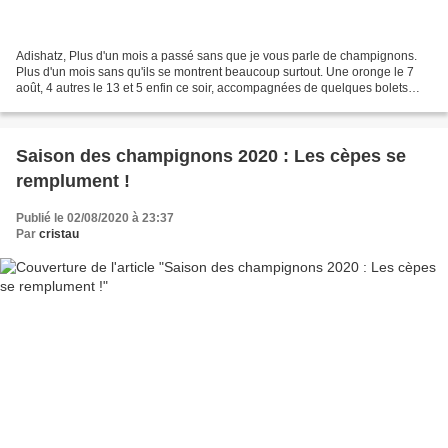
Adishatz, Plus d'un mois a passé sans que je vous parle de champignons.
Plus d'un mois sans qu'ils se montrent beaucoup surtout. Une oronge le 7
août, 4 autres le 13 et 5 enfin ce soir, accompagnées de quelques bolets
appendiculés. Quant aux cèpes ils...
Saison des champignons 2020 : Les cèpes se
remplument !
Publié le 02/08/2020 à 23:37
Par
cristau