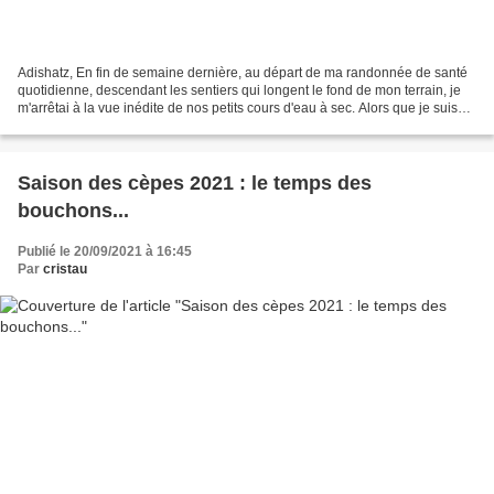
Adishatz, En fin de semaine dernière, au départ de ma randonnée de santé
quotidienne, descendant les sentiers qui longent le fond de mon terrain, je
m'arrêtai à la vue inédite de nos petits cours d'eau à sec. Alors que je suis
entré dans mon second demi-siècle...
Saison des cèpes 2021 : le temps des
bouchons...
Publié le 20/09/2021 à 16:45
Par
cristau