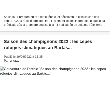
Adishatz, Il n'y aura eu ni attente fébrile, ni déconvenue et la saison des
cèpes 2022 a réalisé, presque trop facilement, le destin grandiose que je lui
prédisais dès la première pousse à la mi-mai, aidée en cela par l'été torride
et désespérément sec...
Saison des champignons 2022 : les cèpes
réfugiés climatiques au Bartàs...
Publié le 19/09/2022 à 15:35
Par
cristau