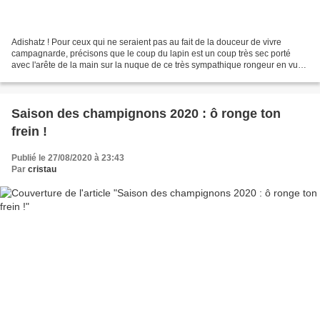
Adishatz ! Pour ceux qui ne seraient pas au fait de la douceur de vivre
campagnarde, précisons que le coup du lapin est un coup très sec porté
avec l'arête de la main sur la nuque de ce très sympathique rongeur en vue
de lui donner la mort avec le moins...
Saison des champignons 2020 : ô ronge ton
frein !
Publié le 27/08/2020 à 23:43
Par
cristau