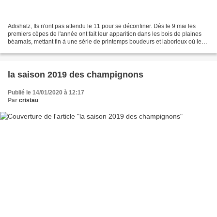
Adishatz, Ils n'ont pas attendu le 11 pour se déconfiner. Dès le 9 mai les
premiers cèpes de l'année ont fait leur apparition dans les bois de plaines
béarnais, mettant fin à une série de printemps boudeurs et laborieux où les
mauvaises conditions climatiques...
la saison 2019 des champignons
Publié le 14/01/2020 à 12:17
Par
cristau