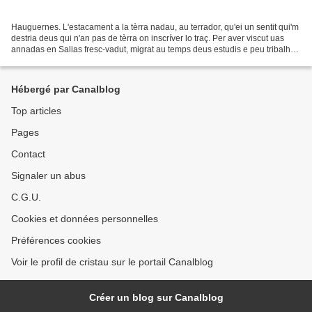
Hauguernes. L'estacament a la tèrra nadau, au terrador, qu'ei un sentit qui'm
destria deus qui n'an pas de tèrra on inscríver lo traç. Per aver viscut uas
annadas en Salias fresc-vadut, migrat au temps deus estudis e peu tribalh
au capdau paulin, lo bordalat...
Hébergé par Canalblog
Top articles
Pages
Contact
Signaler un abus
C.G.U.
Cookies et données personnelles
Préférences cookies
Voir le profil de cristau sur le portail Canalblog
Créer un blog sur Canalblog