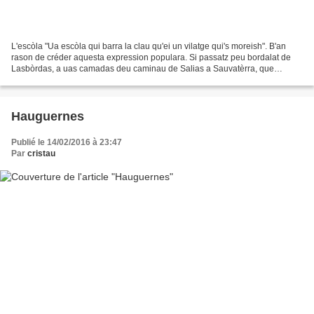
L'escòla "Ua escòla qui barra la clau qu'ei un vilatge qui's moreish". B'an
rason de créder aquesta expression populara. Si passatz peu bordalat de
Lasbòrdas, a uas camadas deu caminau de Salias a Sauvatèrra, que
destriaratz lhèu ua bastissi hauturosa...
Hauguernes
Publié le 14/02/2016 à 23:47
Par
cristau