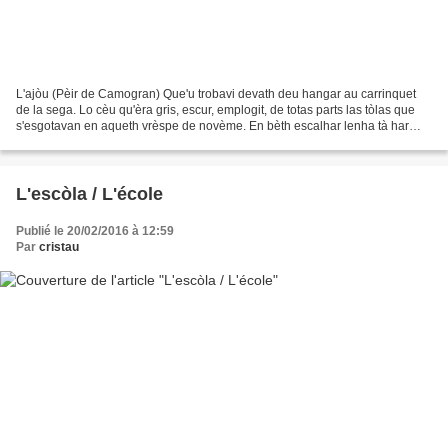
L'ajòu (Pèir de Camogran) Que'u trobavi devath deu hangar au carrinquet
de la sega. Lo cèu qu'èra gris, escur, emplogit, de totas parts las tòlas que
s'esgotavan en aqueth vrèspe de novème. En bèth escalhar lenha tà har
buscalhs peu larèr, Pèir de Camogran,...
L'escòla / L'école
Publié le 20/02/2016 à 12:59
Par
cristau