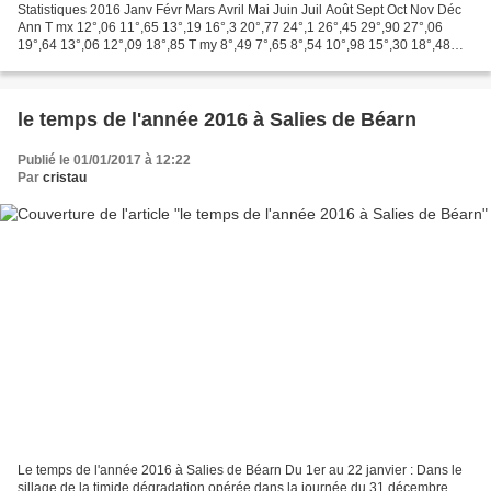
Statistiques 2016 Janv Févr Mars Avril Mai Juin Juil Août Sept Oct Nov Déc
Ann T mx 12°,06 11°,65 13°,19 16°,3 20°,77 24°,1 26°,45 29°,90 27°,06
19°,64 13°,06 12°,09 18°,85 T my 8°,49 7°,65 8°,54 10°,98 15°,30 18°,48
20°,37 22°,54 20°,43 14°,56 9°,48...
le temps de l'année 2016 à Salies de Béarn
Publié le 01/01/2017 à 12:22
Par
cristau
Le temps de l'année 2016 à Salies de Béarn Du 1er au 22 janvier : Dans le
sillage de la timide dégradation opérée dans la journée du 31 décembre