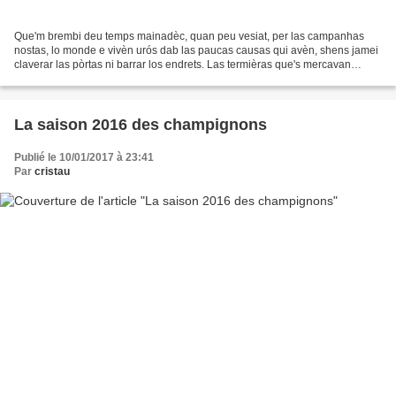
Que'm brembi deu temps mainadèc, quan peu vesiat, per las campanhas
nostas, lo monde e vivèn urós dab las paucas causas qui avèn, shens jamei
claverar las pòrtas ni barrar los endrets. Las termièras que's mercavan
shens barbelats, quasi virtuaument, dab...
La saison 2016 des champignons
Publié le 10/01/2017 à 23:41
Par
cristau