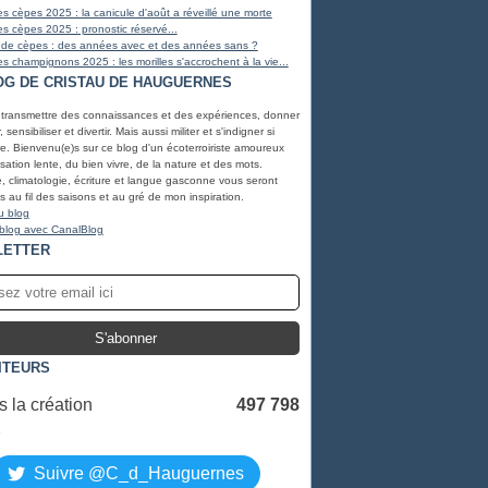
s cèpes 2025 : la canicule d'août a réveillé une morte
s cèpes 2025 : pronostic réservé...
 de cèpes : des années avec et des années sans ?
s champignons 2025 : les morilles s'accrochent à la vie...
OG DE CRISTAU DE HAUGUERNES
 transmettre des connaissances et des expériences, donner
, sensibiliser et divertir. Mais aussi militer et s'indigner si
e. Bienvenu(e)s sur ce blog d'un écoterroiriste amoureux
lisation lente, du bien vivre, de la nature et des mots.
, climatologie, écriture et langue gasconne vous seront
 au fil des saisons et au gré de mon inspiration.
u blog
 blog avec CanalBlog
LETTER
ITEURS
 la création
497 798
S
Suivre @C_d_Hauguernes