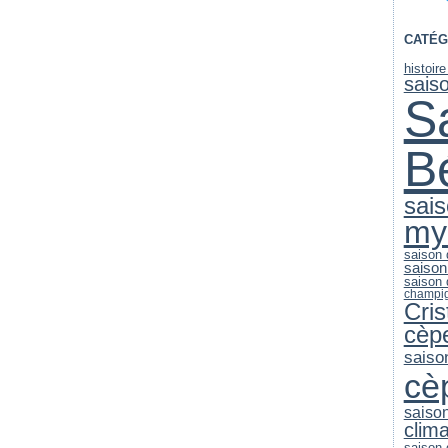
CATÉG
histoir
sais
S
B
sai
my
saison
saison
saison
champi
Cri
cèp
saiso
cè
saiso
clim
saison