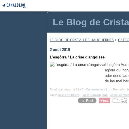
Le Blog de Crist
LE BLOG DE CRISTAU DE HAUGUERNES
>
CATEG
2 août 2019
L'esgòrra / La crise d'angoisse
L'esgòrra Aus 
agòrra qui hor
àder dens las 
de las mei bèr
Posté par cristau à 22:45 -
Commentaires [
…
]
- Permalien [
Tags:
Salies de Béarn
,
Joelle Camougrand
,
Joelle Contrè