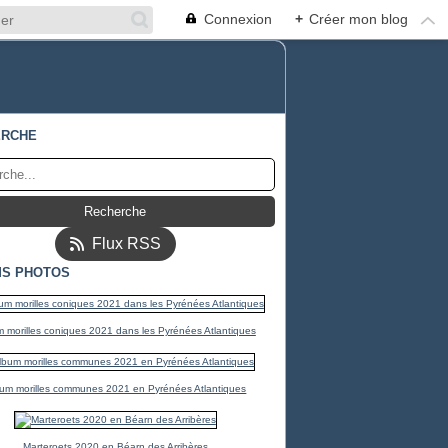
Connexion
+
Créer mon blog
ERCHE
Flux RSS
S PHOTOS
 morilles coniques 2021 dans les Pyrénées Atlantiques
um morilles communes 2021 en Pyrénées Atlantiques
Marteroets 2020 en Béarn des Arribères