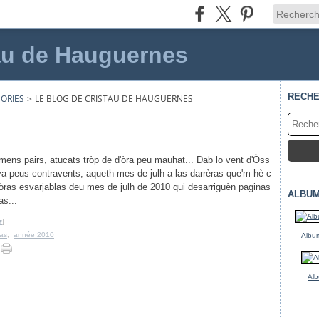
au de Hauguernes
RECH
ORIES
>
LE BLOG DE CRISTAU DE HAUGUERNES
mens pairs, atucats tròp de d'òra peu mauhat... Dab lo vent d'Òss
va peus contravents, aqueth mes de julh a las darrèras que'm hè c
òras esvarjablas deu mes de julh de 2010 qui desarriguèn paginas
ALBUM
as...
#
]
ras
,
année 2010
Album
Alb