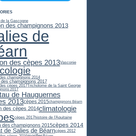
ORIES
e de la Gascogne
on des champignons 2013
alies de
éarn
son des cèpes 2013
Vasconie
cologie
 des champignons 2014
 des champignons 2017
 des cèpes 2017
Tricholome de la Saint George
gnons 2017
stau de Hauguernes
es 2013
cèpes 2015
champignons Béarn
climatologie
n des cèpes 2014
pes
cèpes 2017
histoire de l'Aquitaine
cèpes 2014
n des champignons 2015
at de Salies de Béarn
cèpes 2012
morilles
 des cèpes 2016
Béarn