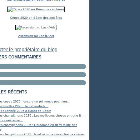
Cèpes 2020 en Béarn des arribères
Ascension au Lac d'Arlet
ter le propriétaire du blog
ERS COMMENTAIRES
LES RÉCENTS
s cèpes 2026 : encore un printemps pour rien...
s morilles 2026 : la débandade...
 de l'année 2026 à Salies de Béarn
s champignons 2025 : Les meilleures choses ont une fin,
 bonnes aussi...
es champignons 2025 : L'automne en demi-teinte des
s.
s champignons 2025 : le joli mois de novembre des cèpes