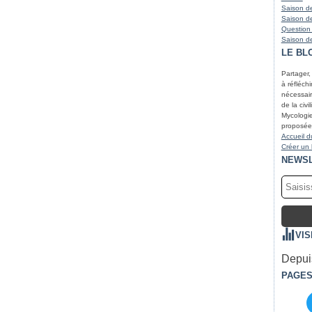
Saison de
Saison de
Question
Saison de
LE BL
Partager,
à réfléchir
nécessair
de la civi
Mycologie
proposées
Accueil d
Créer un
NEWS
VIS
Depuis
PAGE