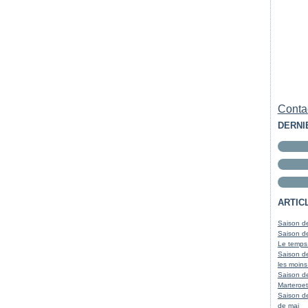
Contac
DERNI
ARTIC
Saison de
Saison de
Le temps
Saison de
les moins
Saison d
Marteroet
Saison de
de mai