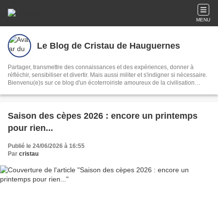
MENU
Le Blog de Cristau de Hauguernes
Partager, transmettre des connaissances et des expériences, donner à
réfléchir, sensibiliser et divertir. Mais aussi militer et s'indigner si nécessaire.
Bienvenu(e)s sur ce blog d'un écoterroiriste amoureux de la civilisation
lente, du bien vivre, de la nature et des mots. Mycologie, climatologie,
écriture et langue gasconne vous seront proposées au fil des saisons et au
gré de mon inspiration.
Saison des cèpes 2026 : encore un printemps
pour rien...
Publié le 24/06/2026 à 16:55
Par
cristau