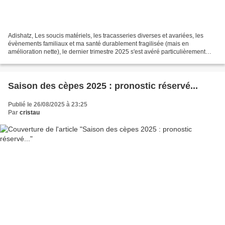
Adishatz, Les soucis matériels, les tracasseries diverses et avariées, les
évènements familiaux et ma santé durablement fragilisée (mais en
amélioration nette), le dernier trimestre 2025 s'est avéré particulièrement
éprouvant pour ma part et j'ai dû mettre...
Saison des cèpes 2025 : pronostic réservé...
Publié le 26/08/2025 à 23:25
Par
cristau