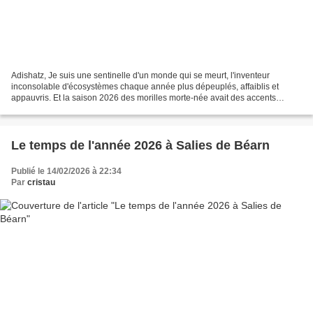
Adishatz, Je suis une sentinelle d'un monde qui se meurt, l'inventeur
inconsolable d'écosystèmes chaque année plus dépeuplés, affaiblis et
appauvris. Et la saison 2026 des morilles morte-née avait des accents
crépusculaires préfigurant l'anéantissement,...
Le temps de l'année 2026 à Salies de Béarn
Publié le 14/02/2026 à 22:34
Par
cristau