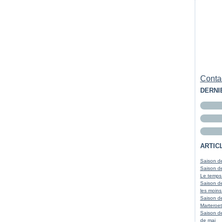
Contac
DERNI
ARTIC
Saison de
Saison de
Le temps
Saison de
les moins
Saison d
Marteroet
Saison de
de mai