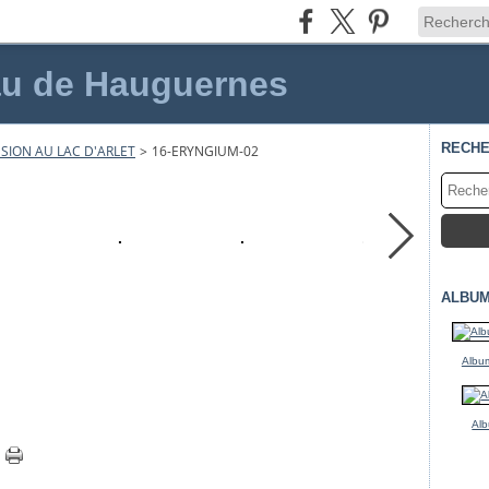
au de Hauguernes
RECH
SION AU LAC D'ARLET
>
16-ERYNGIUM-02
ALBUM
Album
Alb