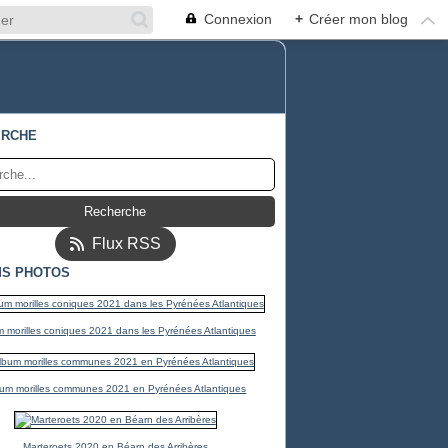
Connexion
+
Créer mon blog
ERCHE
Flux RSS
S PHOTOS
 morilles coniques 2021 dans les Pyrénées Atlantiques
um morilles communes 2021 en Pyrénées Atlantiques
Marteroets 2020 en Béarn des Arribères