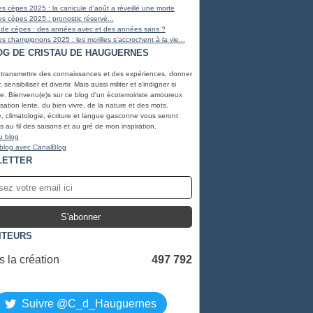
s cèpes 2025 : la canicule d'août a réveillé une morte
s cèpes 2025 : pronostic réservé...
 de cèpes : des années avec et des années sans ?
s champignons 2025 : les morilles s'accrochent à la vie...
OG DE CRISTAU DE HAUGUERNES
 transmettre des connaissances et des expériences, donner
, sensibiliser et divertir. Mais aussi militer et s'indigner si
e. Bienvenu(e)s sur ce blog d'un écoterroiriste amoureux
lisation lente, du bien vivre, de la nature et des mots.
, climatologie, écriture et langue gasconne vous seront
 au fil des saisons et au gré de mon inspiration.
u blog
 blog avec CanalBlog
LETTER
ITEURS
 la création
497 792
S
Suivre @C_d_Hauguernes