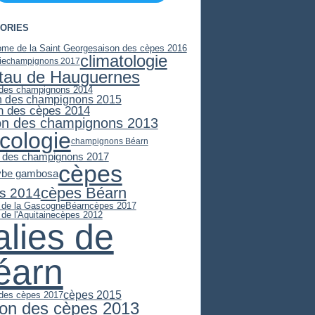
ORIES
ome de la Saint George
saison des cèpes 2016
climatologie
ie
champignons 2017
stau de Hauguernes
 des champignons 2014
n des champignons 2015
n des cèpes 2014
on des champignons 2013
cologie
champignons Béarn
 des champignons 2017
cèpes
ybe gambosa
cèpes Béarn
s 2014
e de la Gascogne
Béarn
cèpes 2017
 de l'Aquitaine
cèpes 2012
alies de
éarn
cèpes 2015
 des cèpes 2017
son des cèpes 2013