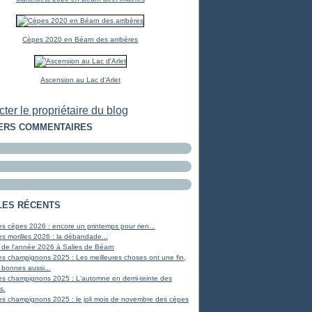
Cèpes 2020 en Béarn des arribères
Ascension au Lac d'Arlet
ter le propriétaire du blog
ERS COMMENTAIRES
LES RÉCENTS
s cèpes 2026 : encore un printemps pour rien...
s morilles 2026 : la débandade...
 de l'année 2026 à Salies de Béarn
s champignons 2025 : Les meilleures choses ont une fin,
 bonnes aussi...
es champignons 2025 : L'automne en demi-teinte des
s.
s champignons 2025 : le joli mois de novembre des cèpes