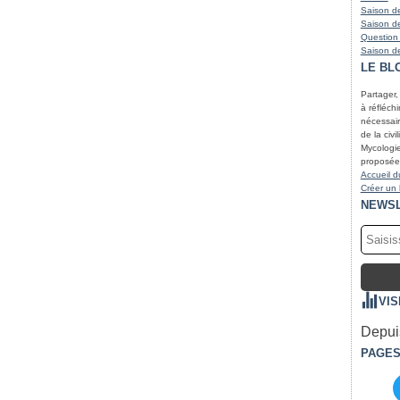
Saison de
Saison de
Question
Saison de
LE BL
Partager,
à réfléchir
nécessair
de la civi
Mycologie
proposées
Accueil d
Créer un
NEWS
VIS
Depuis
PAGE