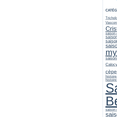
CATÉG
Trichol
Vascon
Cri
saison
saiso
saiso
sais
my
saison
Caloc
cèpe
histoir
histoire
S
B
saison
sai