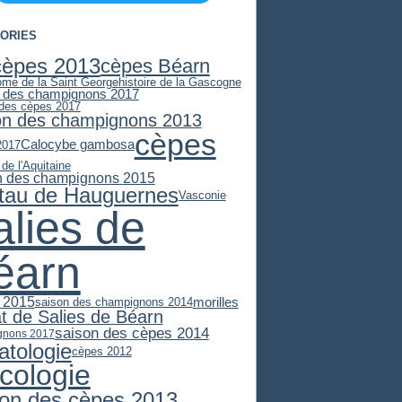
ORIES
cèpes 2013
cèpes Béarn
ome de la Saint George
histoire de la Gascogne
 des champignons 2017
 des cèpes 2017
on des champignons 2013
cèpes
Calocybe gambosa
2017
 de l'Aquitaine
n des champignons 2015
stau de Hauguernes
Vasconie
alies de
éarn
 2015
morilles
saison des champignons 2014
at de Salies de Béarn
saison des cèpes 2014
gnons 2017
atologie
cèpes 2012
cologie
son des cèpes 2013