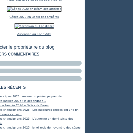
Cèpes 2020 en Béarn des arribères
Ascension au Lac d'Arlet
ter le propriétaire du blog
ERS COMMENTAIRES
LES RÉCENTS
s cèpes 2026 : encore un printemps pour rien...
s morilles 2026 : la débandade...
 de l'année 2026 à Salies de Béarn
s champignons 2025 : Les meilleures choses ont une fin,
 bonnes aussi...
es champignons 2025 : L'automne en demi-teinte des
s.
s champignons 2025 : le joli mois de novembre des cèpes