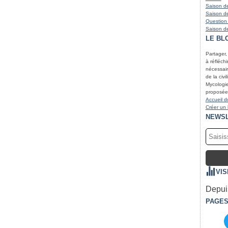
Saison de
Saison de
Question
Saison de
LE BL
Partager,
à réfléchir
nécessair
de la civi
Mycologie
proposées
Accueil d
Créer un
NEWS
VIS
Depuis
PAGE