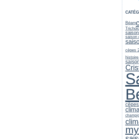
CATÉG
Béarn
Trichol
saison
saison
sais
cèpes 
histoire
saiso
Cri
S
B
cèpes
clim
champi
clim
my
sai