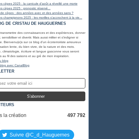
s cèpes 2025 : la canicule d'août a réveillé une morte
s cèpes 2025 : pronostic réservé...
 de cèpes : des années avec et des années sans ?
s champignons 2025 : les morilles s'accrochent à la vie...
OG DE CRISTAU DE HAUGUERNES
 transmettre des connaissances et des expériences, donner
, sensibiliser et divertir. Mais aussi militer et s'indigner si
e. Bienvenu(e)s sur ce blog d'un écoterroiriste amoureux
lisation lente, du bien vivre, de la nature et des mots.
, climatologie, écriture et langue gasconne vous seront
 au fil des saisons et au gré de mon inspiration.
u blog
 blog avec CanalBlog
LETTER
ITEURS
 la création
497 792
S
Suivre @C_d_Hauguernes