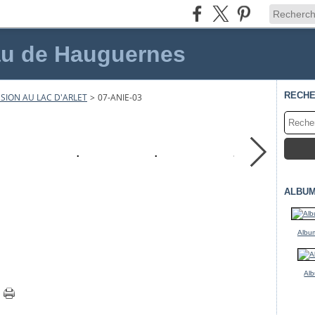
au de Hauguernes
RECH
SION AU LAC D'ARLET
>
07-ANIE-03
ALBUM
Album
Alb