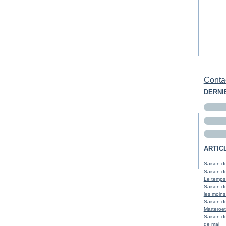
Contac
DERNI
ARTIC
Saison de
Saison de
Le temps
Saison de
les moins
Saison d
Marteroet
Saison de
de mai