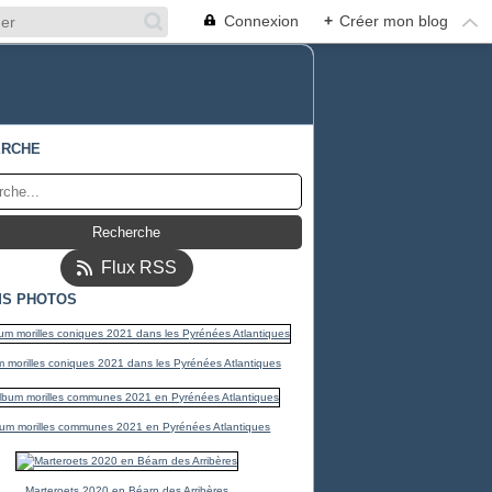
Connexion
+
Créer mon blog
ERCHE
Flux RSS
S PHOTOS
 morilles coniques 2021 dans les Pyrénées Atlantiques
um morilles communes 2021 en Pyrénées Atlantiques
Marteroets 2020 en Béarn des Arribères