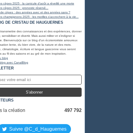
s cèpes 2025 : la canicule d'août a réveillé une morte
s cèpes 2025 : pronostic réservé...
 de cèpes : des années avec et des années sans ?
s champignons 2025 : les morilles s'accrochent à la vie...
OG DE CRISTAU DE HAUGUERNES
 transmettre des connaissances et des expériences, donner
, sensibiliser et divertir. Mais aussi militer et s'indigner si
e. Bienvenu(e)s sur ce blog d'un écoterroiriste amoureux
lisation lente, du bien vivre, de la nature et des mots.
, climatologie, écriture et langue gasconne vous seront
 au fil des saisons et au gré de mon inspiration.
u blog
 blog avec CanalBlog
LETTER
ITEURS
 la création
497 792
S
Suivre @C_d_Hauguernes