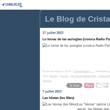
Le Blog de Crist
17 juillet 2023
Lo tornar de las auringlas (cronica Radio Pa
Posté par cristau à 10:45 -
Commentaires [
…
]
- Permalien [
Tags:
biarnés
,
gascon
,
chroniques Radio País
,
cronicas 
Gascon
7 juillet 2023
Las hèstas (les fêtes)
Las "hèstas" (article 
anças, las hèstas que 