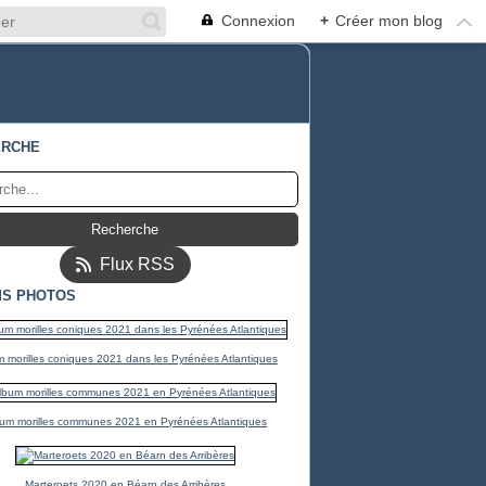
Connexion
+
Créer mon blog
ERCHE
Flux RSS
S PHOTOS
 morilles coniques 2021 dans les Pyrénées Atlantiques
um morilles communes 2021 en Pyrénées Atlantiques
Marteroets 2020 en Béarn des Arribères