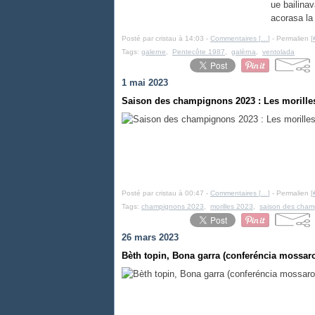
ue bailina
acorasa la 
Posté par cristau à 14:03 -
Commentaires [
…
]
- Permalien [
Tags:
galerne
,
Pentecôte 1987
,
galèrna
,
ventolada
1 mai 2023
Saison des champignons 2023 : Les morilles
Posté par cristau à 00:47 -
Commentaires [
…
]
- Permalien [
Tags:
champignons 2023
,
morilles 2023
,
saison des cham
26 mars 2023
Bèth topin, Bona garra (conferéncia mossaron