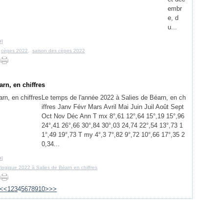
embr
e, d
u...
#
]
,
cèpes 2022
,
saison des cèpes 2022
rn, en chiffres
Le temps de l'année 2022 à Salies de Béarn, en ch
iffres Janv Févr Mars Avril Mai Juin Juil Août Sept
Oct Nov Déc Ann T mx 8°,61 12°,64 15°,19 15°,96
24°,41 26°,66 30°,84 30°,03 24,74 22°,54 13°,73 1
1°,49 19°,73 T my 4°,3 7°,82 9°,72 10°,66 17°,35 2
0,34...
#
]
logique 2022 à Salies de Béarn en chiffres
20
30
40
<
<
1
2
3
4
5
6
7
8
9
10
>
>>