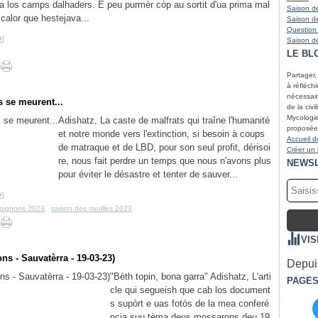
va los camps dalhaders. E peu purmèr còp au sortit d'ua prima mal
Saison de
calor que hestejava...
Saison de
Question
#
]
Saison de
LE BL
Partager,
à réfléchir
nécessair
 se meurent...
de la civi
Mycologie
Adishatz, La caste de malfrats qui traîne l'humanité
proposées
et notre monde vers l'extinction, si besoin à coups
Accueil d
de matraque et de LBD, pour son seul profit, dérisoi
Créer un
re, nous fait perdre un temps que nous n'avons plus
NEWS
pour éviter le désastre et tenter de sauver...
#
]
pignons 2023
,
saison des morilles 2023
VIS
s - Sauvatèrra - 19-03-23)
Depuis
"Bèth topin, bona garra" Adishatz, L'arti
PAGE
cle qui segueish que cab los document
s supòrt e uas fotòs de la mea conferé
ncia suu tèma deus mossarons deu 19