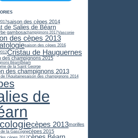
ORIES
saison des cèpes 2014
2017
at de Salies de Béarn
ybe gambosa
Vasconie
champignons 2017
son des cèpes 2013
atologie
saison des cèpes 2016
Cristau de Hauguernes
2012
n des champignons 2015
Béarn
gnons Béarn
ome de la Saint George
on des champignons 2013
 de l'Aquitaine
saison des champignons 2014
pes
alies de
éarn
cologie
cèpes 2013
morilles
cèpes 2015
e de la Gascogne
cèpes Béarn
 des cèpes 2017