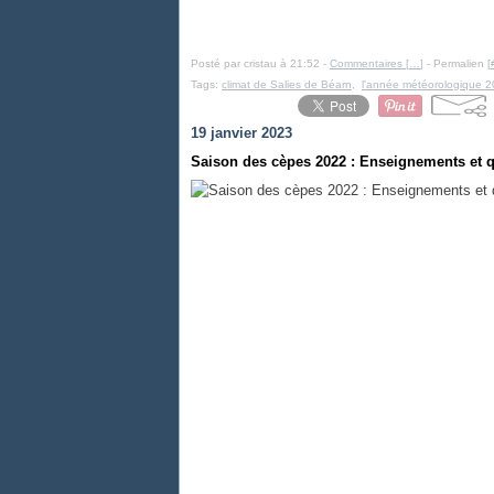
Posté par cristau à 21:52 -
Commentaires [
…
]
- Permalien [
Tags:
climat de Salies de Béarn
,
l'année météorologique 2
19 janvier 2023
Saison des cèpes 2022 : Enseignements et qu