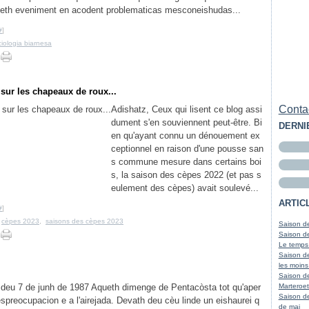
d'aqueth eveniment en acodent problematicas mesconeishudas...
#
]
ciologia biarnesa
sur les chapeaux de roux...
Contac
Adishatz, Ceux qui lisent ce blog assi
dument s'en souviennent peut-être. Bi
DERNI
en qu'ayant connu un dénouement ex
ceptionnel en raison d'une pousse san
s commune mesure dans certains boi
s, la saison des cèpes 2022 (et pas s
eulement des cèpes) avait soulevé...
ARTIC
#
]
,
cèpes 2023
,
saisons des cèpes 2023
Saison de
Saison de
Le temps
Saison de
les moins
Saison d
 deu 7 de junh de 1987 Aqueth dimenge de Pentacòsta tot qu'aper
Marteroet
Saison de
espreocupacion e a l'airejada. Devath deu cèu linde un eishaurei q
de mai