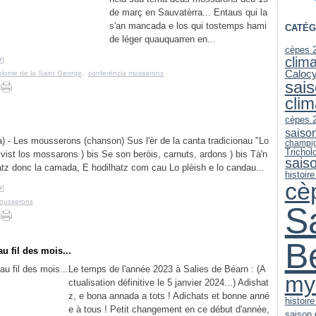
de març en Sauvatèrra... Entaus qui la
s'an mancada e los qui tostemps hami
CATÉG
de léger quauquarren en...
cèpes 
clim
#
]
Caloc
olome de la Saint George
,
conferéncia mossarons
sai
clim
cèpes 
saiso
 - Les mousserons (chanson) Sus l'èr de la canta tradicionau "Lo
champi
Trichol
 vist los mossarons ) bis Se son beròis, carnuts, ardons ) bis Tà'n
sais
tz donc la camada, E hodilhatz com cau Lo plèish e lo candau...
histoire
cè
#
]
ousserons
S
B
u fil des mois...
Le temps de l'année 2023 à Salies de Béarn : (A
my
ctualisation définitive le 5 janvier 2024...) Adishat
z, e bona annada a tots ! Adichats et bonne anné
histoir
e à tous ! Petit changement en ce début d'année,
saison