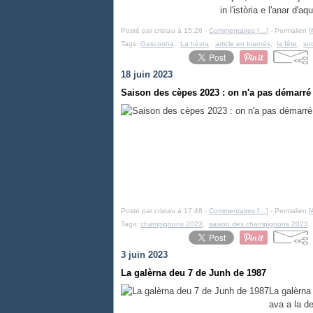
in l'istòria e l'anar 
Posté par cristau à 15:26 -
Commentaires [
…
]
- Permalien [
Tags:
Gasconha
,
La hèsta
,
article en biarnés
,
la fête
,
so
18 juin 2023
Saison des cèpes 2023 : on n'a pas démarré 
Posté par cristau à 17:48 -
Commentaires [
…
]
- Permalien [
Tags:
champignons 2023
,
saison des champignons 2023
3 juin 2023
La galèrna deu 7 de Junh de 1987
La galèrna
ava a la d