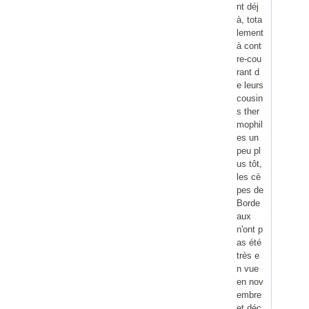
nt déj
Janvi
Janvi
à, tota
lement
à cont
re-cou
rant d
e leurs
cousin
s ther
mophil
es un
peu pl
us tôt,
les cè
pes de
Borde
aux
n'ont p
as été
très e
n vue
en nov
embre
et déc