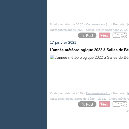
Posté par cristau à 00:26 -
Commentaires [
…
]
- Permalien [
Tags:
champignons 2022
,
saison des champignons 2022
17 janvier 2023
L'année météorologique 2022 à Salies de Béa
Posté par cristau à 22:02 -
Commentaires [
…
]
- Permalien [
Tags:
climatologie Salies de Béarn
,
2022
,
l'année météoro
<