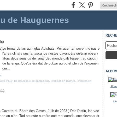
au de Hauguernes
RECH
ís)
Lo tornar de las auringlas Adishatz, Per aver tan sovent lo nas e
l'arrea clinats sus la tasca los nostes davancèrs qu'èran observ
ators deus sensius de l'anar deu monde dab l'esperit au caputh
de la lenga. Que'us èra dat de putzar au bufet plen de l'experién
cia...
ALBUM
#
]
Radiò País
,
De bitsègas e de parpalhòus
,
cronicas en Biarnés
,
cronicas en
Album
Alb
La Gazette du Béarn des Gaves, Julh de 2023.) Dab l'estiu, las vac
son au plen. Tad aqueste numèro qué mei agradiu que d'evocar dr