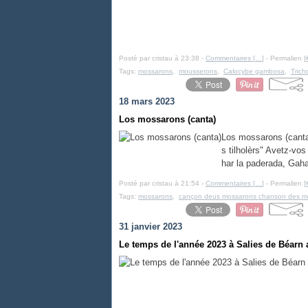
Posté par cristau à 23:38 -
Commentaires [
…
]
- Permalien [
Tags:
mossarons
,
mousserons
,
Calocybe gambosa
,
Trich
18 mars 2023
Los mossarons (canta)
Los mossarons (canta)
s tilholèrs" Avetz-vos
har la paderada, Gaha
Posté par cristau à 21:54 -
Commentaires [
…
]
- Permalien [
Tags:
mossarons
,
cançon deus mossarons chanson des m
31 janvier 2023
Le temps de l'année 2023 à Salies de Béarn a