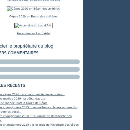
Cèpes 2020 en Béarn des arribères
Ascension au Lac d'Arlet
ter le propriétaire du blog
ERS COMMENTAIRES
LES RÉCENTS
s cèpes 2026 : encore un printemps pour rien...
s morilles 2026 : la débandade...
 de l'année 2026 à Salies de Béarn
s champignons 2025 : Les meilleures choses ont une fin,
 bonnes aussi...
es champignons 2025 : L'automne en demi-teinte des
s.
s champignons 2025 : le joli mois de novembre des cèpes