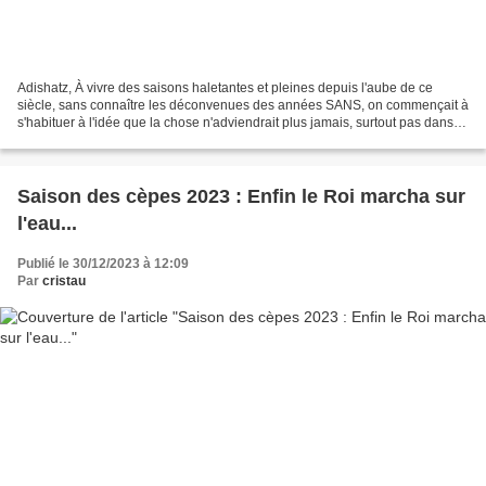
Adishatz, À vivre des saisons haletantes et pleines depuis l'aube de ce
siècle, sans connaître les déconvenues des années SANS, on commençait à
s'habituer à l'idée que la chose n'adviendrait plus jamais, surtout pas dans la
foulée d'un exercice 2022 qui...
Saison des cèpes 2023 : Enfin le Roi marcha sur
l'eau...
Publié le 30/12/2023 à 12:09
Par
cristau