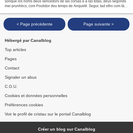
sonque los noms deus vencedors de las corsas e a las totas, deus segonds
mei prunhècs, com Poulidor deu temps de Anquetil. Segur, tad eths com tà
hera de contemporanèus, sonque la...
< Page précédente
Page suivante >
Hébergé par Canalblog
Top articles
Pages
Contact
Signaler un abus
C.G.U.
Cookies et données personnelles
Préférences cookies
Voir le profil de cristau sur le portail Canalblog
Créer un blog sur Canalblog