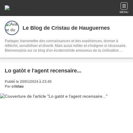
MENU
Le Blog de Cristau de Hauguernes
Partager, transmettre des connaissances et des expériences, donner à
réfléchir, sensibiliser et divertir. Mais aussi militer et s'indigner si nécessaire.
Bienvenu(e)s sur ce blog d'un écoterroiriste amoureux de la civilisation
lente, du bien vivre, de la nature et des mots. Mycologie, climatologie,
écriture et langue gasconne vous seront proposées au fil des saisons et au
gré de mon inspiration.
Lo gatòt e l'agent recensaire...
Publié le 20/01/2024 à 23:45
Par
cristau