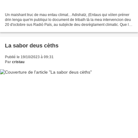
Un maishant truc de mau entau climat... Adishatz, (Entaus qui vòlen préner
drin lenga que'm publiqui lo document de tribalh tà la mea intervencion deu
20 d'octobre sus Radiò Païs, au subjècte deu desrèglament climatic. Que la
podetz har aurelha suu souncloud...
La sabor deus cèths
Publié le 19/10/2023 à 09:31
Par
cristau