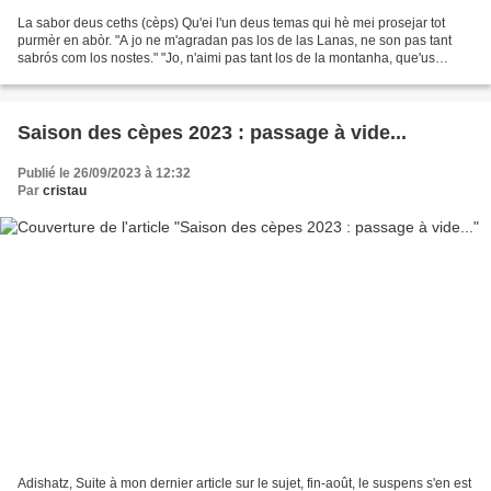
La sabor deus ceths (cèps) Qu'ei l'un deus temas qui hè mei prosejar tot
purmèr en abòr. "A jo ne m'agradan pas los de las Lanas, ne son pas tant
sabrós com los nostes." "Jo, n'aimi pas tant los de la montanha, que'us
manca perhum au paladar..." Tad aqueth...
Saison des cèpes 2023 : passage à vide...
Publié le 26/09/2023 à 12:32
Par
cristau
Adishatz, Suite à mon dernier article sur le sujet, fin-août, le suspens s'en est