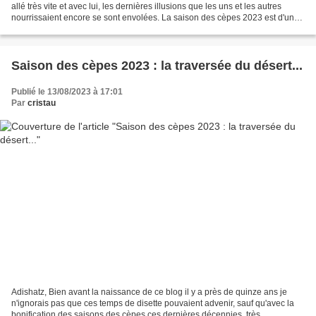
allé très vite et avec lui, les dernières illusions que les uns et les autres
nourrissaient encore se sont envolées. La saison des cèpes 2023 est d'une
indigence rare dans...
Saison des cèpes 2023 : la traversée du désert...
Publié le 13/08/2023 à 17:01
Par
cristau
Adishatz, Bien avant la naissance de ce blog il y a près de quinze ans je
n'ignorais pas que ces temps de disette pouvaient advenir, sauf qu'avec la
bonification des saisons des cèpes ces dernières décennies, très