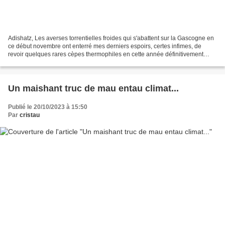
Adishatz, Les averses torrentielles froides qui s'abattent sur la Gascogne en
ce début novembre ont enterré mes derniers espoirs, certes infimes, de
revoir quelques rares cèpes thermophiles en cette année définitivement
sinistrée. Depuis mon dernier article...
Un maishant truc de mau entau climat...
Publié le 20/10/2023 à 15:50
Par
cristau