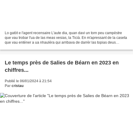
Lo gatòt e l'agent recensaire L'aute dia, quan davi un torn peu campèstre
que vau trobar l'ua de las meas vesias, la Ticià. En m'apressant de la caseta
que vau enténer a ua nhaulèra qui arribava de darrèr las topias deus
agrumes au devath deu costèr....
Le temps près de Salies de Béarn en 2023 en
chiffres...
Publié le 06/01/2024 à 21:54
Par
cristau