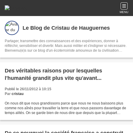
MENU
Le Blog de Cristau de Hauguernes
Partager, transmettre des connaissances et des expériences, donner à
réfléchir, sensibiliser et divertir. Mais aussi militer et s'indigner si nécessaire.
Bienvenu(e)s sur ce blog d'un écoterroiriste amoureux de la civilisation
lente, du bien vivre, de la nature et des mots. Mycologie, climatologie,
écriture et langue gasconne vous seront proposées au fil des saisons et au
gré de mon inspiration.
Des véritables raisons pour lesquelles
l'humanité grandit plus vite qu'avant...
Publié le 26/11/2012 à 10:15
Par
cristau
On nous dit que nous grandissons parce que nous ne nous baissons plus
comme nos aînés pour travailler la terre et que nous passons davantage de
temps alités. On se garde bien de nous dire que depuis que la plupart
d'entre nous ne se baissent plus pour...