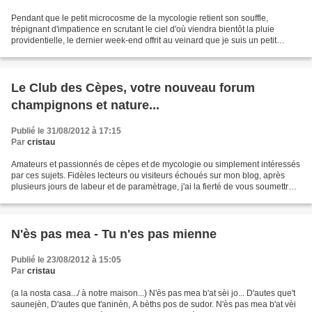
Pendant que le petit microcosme de la mycologie retient son souffle,
trépignant d'impatience en scrutant le ciel d'où viendra bientôt la pluie
providentielle, le dernier week-end offrit au veinard que je suis un petit
aperçu de ce que pourrait être la...
Le Club des Cèpes, votre nouveau forum
champignons et nature...
Publié le 31/08/2012 à 17:15
Par
cristau
Amateurs et passionnés de cèpes et de mycologie ou simplement intéressés
par ces sujets. Fidèles lecteurs ou visiteurs échoués sur mon blog, après
plusieurs jours de labeur et de paramètrage, j'ai la fierté de vous soumettre
notre nouvel outil de communication,...
N'ès pas mea - Tu n'es pas mienne
Publié le 23/08/2012 à 15:05
Par
cristau
(a la nosta casa.../ à notre maison...) N'ès pas mea b'at sèi jo... D'autes que't
saunejèn, D'autes que t'aninèn, A bèths pos de sudor. N'ès pas mea b'at vèi