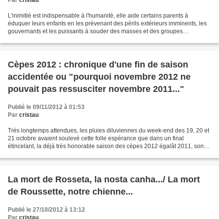
Par
cristau
L'inimitié est indispensable à l'humanité, elle aide certains parents à
éduquer leurs enfants en les prévenant des périls extérieurs imminents, les
gouvernants et les puissants à souder des masses et des groupes
hétéroclites et volontier antagonistes...
Cèpes 2012 : chronique d'une fin de saison
accidentée ou "pourquoi novembre 2012 ne
pouvait pas ressusciter novembre 2011..."
Publié le 09/11/2012 à 01:53
Par
cristau
Très longtemps attendues, les pluies diluviennes du week-end des 19, 20 et
21 octobre avaient soulevé cette folle espérance que dans un final
étincelant, la déjà très honorable saison des cèpes 2012 égalât 2011, son
illustre aînée... Du reste, les agglomérats...
La mort de Rosseta, la nosta canha.../ La mort
de Roussette, notre chienne...
Publié le 27/10/2012 à 13:12
Par
cristau