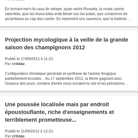
En tornant-me'n tà casa ièr vrèspe, quan vedoi Rosseta, la nosta canha
valentòta, que las tirava totas entà tiéner sus las patas, que comprenoi de
qu'arribava au cap deu camin. En repremint uns saumucs, que la bailinèi
hòrt amistosament, que'u premoi...
Projection mycologique à la veille de la grande
saison des champignons 2012
Publié le 17/09/2012 à 11:21
Par
cristau
Configuration climatique générale et synthèse de l'année fongique
partiellement écoulée... Au 17 septembre 2012, la fièvre gagnant avec
l'avance des jours, nombre d'entre nous scrutent le ciel et les prévisions
météo, guettant le moment où, enfin, les...
Une poussée localisée mais par endroit
époustouflante, riche d'enseignements et
terriblement prometteuse...
Publié le 11/09/2012 à 12:21
Par
cristau