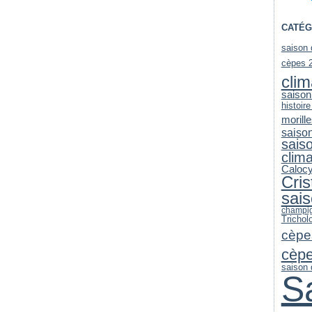
CATÉG
saison
cèpes 
clim
saison
histoire
morill
saiso
sais
clim
Caloc
Cri
sai
champi
Trichol
cèpe
cèp
saison
S