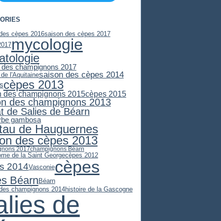
ORIES
 des cèpes 2016
saison des cèpes 2017
mycologie
2017
atologie
 des champignons 2017
saison des cèpes 2014
 de l'Aquitaine
cèpes 2013
es
n des champignons 2015
cèpes 2015
on des champignons 2013
at de Salies de Béarn
ybe gambosa
stau de Hauguernes
son des cèpes 2013
gnons 2017
champignons Béarn
ome de la Saint George
cèpes 2012
cèpes
s 2014
Vasconie
es Béarn
Béarn
 des champignons 2014
histoire de la Gascogne
alies de