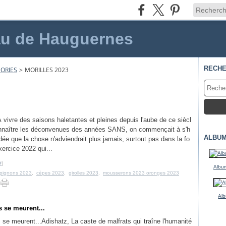
au de Hauguernes
RECH
ORIES
>
MORILLES 2023
 vivre des saisons haletantes et pleines depuis l'aube de ce siècl
nnaître les déconvenues des années SANS, on commençait à s'h
ALBUM
'idée que la chose n'adviendrait plus jamais, surtout pas dans la fo
xercice 2022 qui...
#
]
Album
pignons 2023
,
cèpes 2023
,
girolles 2023
,
mousserons 2023 oronges 2023
Alb
 se meurent...
Adishatz, La caste de malfrats qui traîne l'humanité