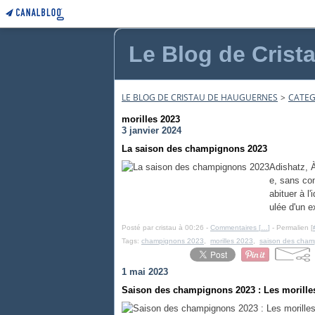
Le Blog de Crist
LE BLOG DE CRISTAU DE HAUGUERNES
>
CATEG
morilles 2023
3 janvier 2024
La saison des champignons 2023
Adishatz, À
e, sans co
abituer à l
ulée d'un e
Posté par cristau à 00:26 -
Commentaires [
…
]
- Permalien [
Tags:
champignons 2023
,
morilles 2023
,
saison des cham
1 mai 2023
Saison des champignons 2023 : Les morilles