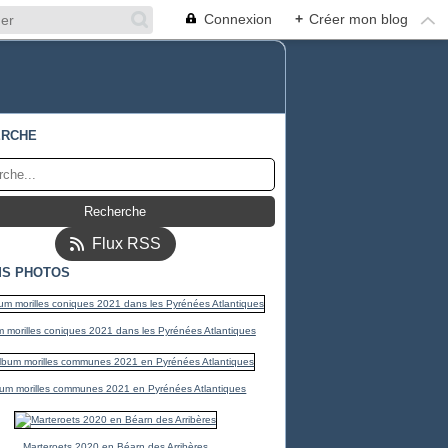
Connexion
+
Créer mon blog
ERCHE
Flux RSS
S PHOTOS
 morilles coniques 2021 dans les Pyrénées Atlantiques
um morilles communes 2021 en Pyrénées Atlantiques
Marteroets 2020 en Béarn des Arribères