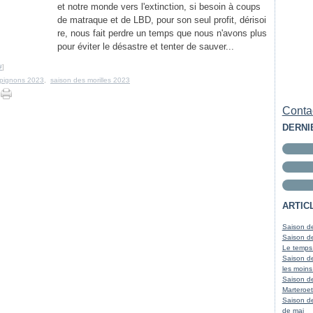
et notre monde vers l'extinction, si besoin à coups
de matraque et de LBD, pour son seul profit, dérisoi
re, nous fait perdre un temps que nous n'avons plus
pour éviter le désastre et tenter de sauver...
#
]
pignons 2023
,
saison des morilles 2023
Contac
DERNI
ARTIC
Saison de
Saison de
Le temps
Saison de
les moins
Saison d
Marteroet
Saison de
de mai