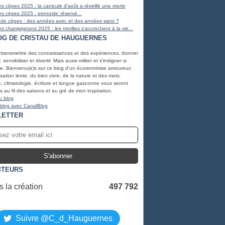
s cèpes 2025 : la canicule d'août a réveillé une morte
s cèpes 2025 : pronostic réservé...
 de cèpes : des années avec et des années sans ?
s champignons 2025 : les morilles s'accrochent à la vie...
OG DE CRISTAU DE HAUGUERNES
 transmettre des connaissances et des expériences, donner
, sensibiliser et divertir. Mais aussi militer et s'indigner si
e. Bienvenu(e)s sur ce blog d'un écoterroiriste amoureux
lisation lente, du bien vivre, de la nature et des mots.
, climatologie, écriture et langue gasconne vous seront
 au fil des saisons et au gré de mon inspiration.
u blog
 blog avec CanalBlog
LETTER
ITEURS
 la création
497 792
S
Suivre @C_d_Hauguernes