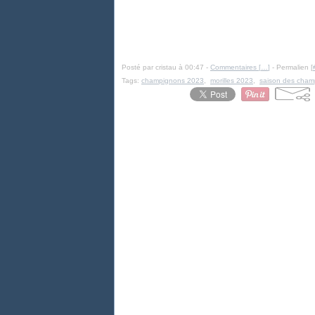
Posté par cristau à 00:47 -
Commentaires [
…
]
- Permalien [
Tags:
champignons 2023
,
morilles 2023
,
saison des cham