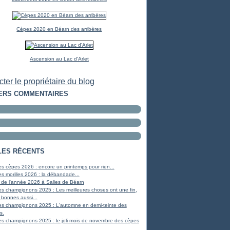
Cèpes 2020 en Béarn des arribères
Ascension au Lac d'Arlet
ter le propriétaire du blog
ERS COMMENTAIRES
LES RÉCENTS
s cèpes 2026 : encore un printemps pour rien...
s morilles 2026 : la débandade...
 de l'année 2026 à Salies de Béarn
s champignons 2025 : Les meilleures choses ont une fin,
 bonnes aussi...
es champignons 2025 : L'automne en demi-teinte des
s.
s champignons 2025 : le joli mois de novembre des cèpes