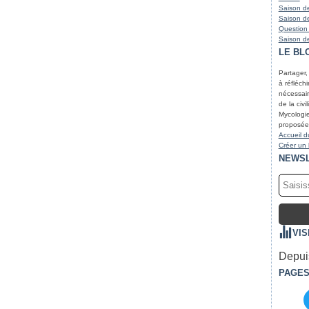
Saison de
Saison de
Question
Saison de
LE BL
Partager,
à réfléchir
nécessair
de la civi
Mycologie
proposées
Accueil d
Créer un
NEWS
VIS
Depuis
PAGE