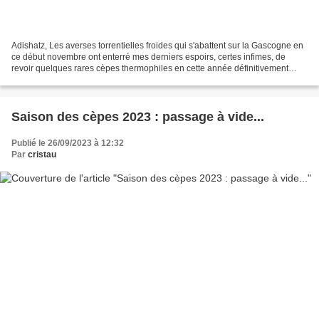
Adishatz, Les averses torrentielles froides qui s'abattent sur la Gascogne en
ce début novembre ont enterré mes derniers espoirs, certes infimes, de
revoir quelques rares cèpes thermophiles en cette année définitivement
sinistrée. Depuis mon dernier article...
Saison des cèpes 2023 : passage à vide...
Publié le 26/09/2023 à 12:32
Par
cristau