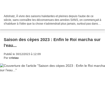
Adishatz, À vivre des saisons haletantes et pleines depuis l'aube de ce
siècle, sans connaître les déconvenues des années SANS, on commençait à
s'habituer à l'idée que la chose n'adviendrait plus jamais, surtout pas dans la
foulée d'un exercice 2022 qui...
Saison des cèpes 2023 : Enfin le Roi marcha sur
l'eau...
Publié le 30/12/2023 à 12:09
Par
cristau