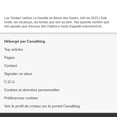
Las "hèstas" (article La Gazette du Béarn des Gaves, Julh de 2023.) Dab
l'estiu, las vacanças, las hèstas que son au plen. Tad aqueste numèro qué
mei agradiu que d'evocar drin l'istòria e l'anar d'aqueth eveniment en
acodent problematicas mesconeishudas...
Hébergé par Canalblog
Top articles
Pages
Contact
Signaler un abus
C.G.U.
Cookies et données personnelles
Préférences cookies
Voir le profil de cristau sur le portail Canalblog