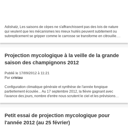
Adishatz, Les saisons de cèpes ne s'affranchissent pas des lois de nature
qui veulent que les mécanismes les mieux huilés peuvent subitement ou
subrepticement se gripper comme le carrosse se transforme en citrouille.
Pour filer la métaphore sportive je...
Projection mycologique à la veille de la grande
saison des champignons 2012
Publié le 17/09/2012 à 11:21
Par
cristau
Configuration climatique générale et synthèse de l'année fongique
partiellement écoulée... Au 17 septembre 2012, la fièvre gagnant avec
l'avance des jours, nombre d'entre nous scrutent le ciel et les prévisions
météo, guettant le moment où, enfin, les...
Petit essai de projection mycologique pour
l'année 2012 (au 25 février)