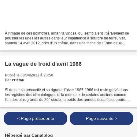
À l'image de ces golmottes, amanita vinosa, qui semblaient littéralement se
pousser les unes les autres dans leur impatience à sourdre de terre, hier,
samedi 14 avril 2012, près d'un chêne, dans une friche de l'Entre-deux-
Gaves, un vent d'optimisme ne...
La vague de froid d'avril 1986
Publié le 08/04/2012 à 23:50
Par
cristau
Si de par sa précocité et sa rigueur, l'hiver 1985-1986 est resté gravé dans
les registres des climatologues et la mémoire de certains anciens comme
l'un des plus grands du 20° siècle, le poids des années écoulées depuis lors
et l'absence relative de...
< Page précédente
Page suivante >
Hébergé par Canalblog