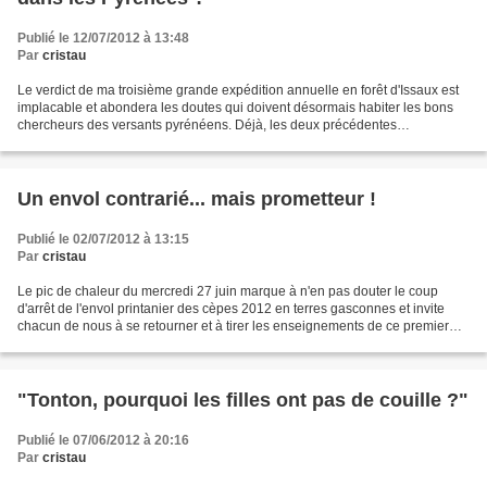
Publié le 12/07/2012 à 13:48
Par
cristau
Le verdict de ma troisième grande expédition annuelle en forêt d'Issaux est
implacable et abondera les doutes qui doivent désormais habiter les bons
chercheurs des versants pyrénéens. Déjà, les deux précédentes
campagnes, quoiqu'un plus encourageantes...
Un envol contrarié... mais prometteur !
Publié le 02/07/2012 à 13:15
Par
cristau
Le pic de chaleur du mercredi 27 juin marque à n'en pas douter le coup
d'arrêt de l'envol printanier des cèpes 2012 en terres gasconnes et invite
chacun de nous à se retourner et à tirer les enseignements de ce premier
temps fort où s'ébauchent déjà les...
"Tonton, pourquoi les filles ont pas de couille ?"
Publié le 07/06/2012 à 20:16
Par
cristau