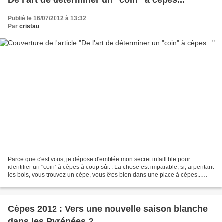
De l'art de déterminer un "coin" à cèpes...
Publié le 16/07/2012 à 13:32
Par
cristau
Parce que c'est vous, je dépose d'emblée mon secret infaillible pour
identifier un "coin" à cèpes à coup sûr... La chose est imparable, si, arpentant
les bois, vous trouvez un cèpe, vous êtes bien dans une place à cèpes...
Plus sérieusement, à qui sait...
Cèpes 2012 : Vers une nouvelle saison blanche
dans les Pyrénées ?