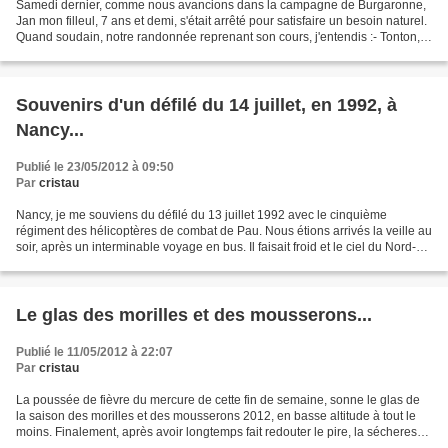
Samedi dernier, comme nous avancions dans la campagne de Burgaronne,
Jan mon filleul, 7 ans et demi, s'était arrêté pour satisfaire un besoin naturel.
Quand soudain, notre randonnée reprenant son cours, j'entendis :- Tonton,
pourquoi les filles ont pas...
Souvenirs d'un défilé du 14 juillet, en 1992, à
Nancy...
Publié le 23/05/2012 à 09:50
Par
cristau
Nancy, je me souviens du défilé du 13 juillet 1992 avec le cinquième
régiment des hélicoptères de combat de Pau. Nous étions arrivés la veille au
soir, après un interminable voyage en bus. Il faisait froid et le ciel du Nord-
Est lançait ses wagons de...
Le glas des morilles et des mousserons...
Publié le 11/05/2012 à 22:07
Par
cristau
La poussée de fièvre du mercure de cette fin de semaine, sonne le glas de
la saison des morilles et des mousserons 2012, en basse altitude à tout le
moins. Finalement, après avoir longtemps fait redouter le pire, la sécheresse
drastique qui avait étendu...