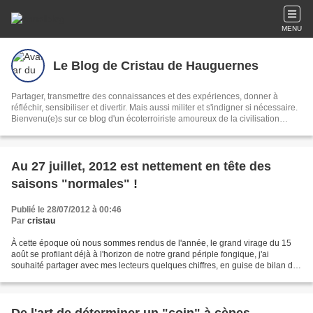
MENU
Le Blog de Cristau de Hauguernes
Partager, transmettre des connaissances et des expériences, donner à
réfléchir, sensibiliser et divertir. Mais aussi militer et s'indigner si nécessaire.
Bienvenu(e)s sur ce blog d'un écoterroiriste amoureux de la civilisation
lente, du bien vivre, de la nature et des mots. Mycologie, climatologie,
écriture et langue gasconne vous seront proposées au fil des saisons et au
gré de mon inspiration.
Au 27 juillet, 2012 est nettement en tête des
saisons "normales" !
Publié le 28/07/2012 à 00:46
Par
cristau
À cette époque où nous sommes rendus de l'année, le grand virage du 15
août se profilant déjà à l'horizon de notre grand périple fongique, j'ai
souhaité partager avec mes lecteurs quelques chiffres, en guise de bilan de
la première partie de la saison...