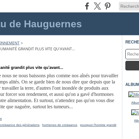
au de Hauguernes
RECH
RONNEMENT
>
UMANITÉ GRANDIT PLUS VITE QU'AVANT...
nité grandit plus vite qu'avant...
 nous ne nous baissons plus comme nos aînés pour travailler
emps alités. On se garde bien de nous dire que depuis que la
ALBUM
travailler la terre, d'autres l'ont inondée de produits aux
pour forcer son rendement, et aussi qu'on a gavé d'hormones
tre alimentation. Et surtout, n'attendez pas qu'on vous dise
Album
te que naguère, surtout les tumeurs...
#
]
Alb
croissance des générations
,
hormones de croissance
,
pourquoi l'homme grandit