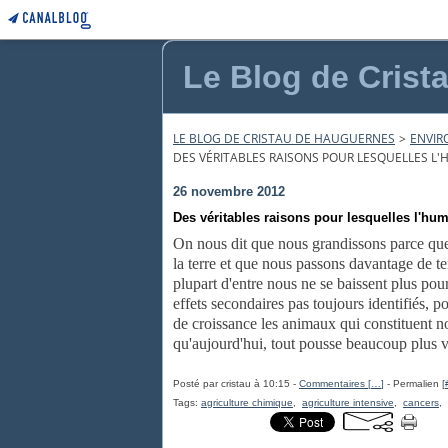
Le Blog de Crist
LE BLOG DE CRISTAU DE HAUGUERNES
>
ENVI
DES VÉRITABLES RAISONS POUR LESQUELLES L'H
26 novembre 2012
Des véritables raisons pour lesquelles l'huma
On nous dit que nous grandissons parce que
la terre et que nous passons davantage de t
plupart d'entre nous ne se baissent plus pour 
effets secondaires pas toujours identifiés, 
de croissance les animaux qui constituent no
qu'aujourd'hui, tout pousse beaucoup plus vi
Posté par cristau à 10:15 -
Commentaires [
…
]
- Permalien [
Tags:
agriculture chimique
,
agriculture intensive
,
cancers
,