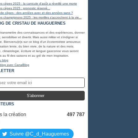
s cèpes 2025 : la canicule d'août a réveillé une morte
s cèpes 2025 : pronostic réservé...
 de cèpes : des années avec et des années sans ?
s champignons 2025 : les morilles s'accrochent à la vie...
OG DE CRISTAU DE HAUGUERNES
 transmettre des connaissances et des expériences, donner
, sensibiliser et divertir. Mais aussi militer et s'indigner si
e. Bienvenu(e)s sur ce blog d'un écoterroiriste amoureux
lisation lente, du bien vivre, de la nature et des mots.
, climatologie, écriture et langue gasconne vous seront
 au fil des saisons et au gré de mon inspiration.
u blog
 blog avec CanalBlog
LETTER
ITEURS
 la création
497 787
S
Suivre @C_d_Hauguernes