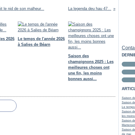
t le nid de son malheur...
La legenda deu hau 47...
les 2026
Le temps de l'année 2026
à Salies de Béarn
Contac
DERNI
Saison des
champignons 2025 : Les
meilleures choses ont
une fin, les moins
bonnes aussi...
ARTIC
Saison de
Saison de
Le temps
Saison de
les moins
Saison d
Marteroet
Saison de
de mai