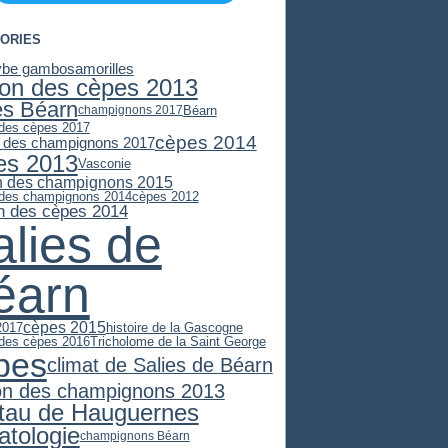
ORIES
ybe gambosa
morilles
son des cèpes 2013
es Béarn
Béarn
champignons 2017
 des cèpes 2017
cèpes 2014
 des champignons 2017
es 2013
Vasconie
n des champignons 2015
 des champignons 2014
cèpes 2012
n des cèpes 2014
alies de
éarn
cèpes 2015
2017
histoire de la Gascogne
 des cèpes 2016
Tricholome de la Saint George
pes
climat de Salies de Béarn
on des champignons 2013
stau de Hauguernes
atologie
champignons Béarn