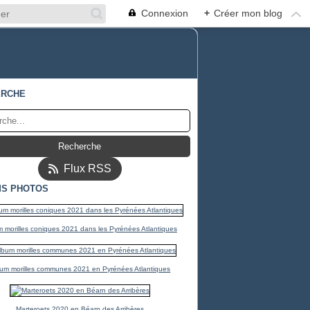
Connexion
+
Créer mon blog
ERCHE
Flux RSS
S PHOTOS
 morilles coniques 2021 dans les Pyrénées Atlantiques
um morilles communes 2021 en Pyrénées Atlantiques
Marteroets 2020 en Béarn des Arribères