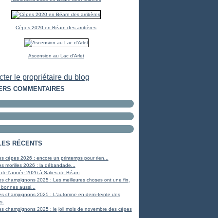
Cèpes 2020 en Béarn des arribères
Ascension au Lac d'Arlet
ter le propriétaire du blog
ERS COMMENTAIRES
LES RÉCENTS
s cèpes 2026 : encore un printemps pour rien...
s morilles 2026 : la débandade...
 de l'année 2026 à Salies de Béarn
s champignons 2025 : Les meilleures choses ont une fin,
 bonnes aussi...
es champignons 2025 : L'automne en demi-teinte des
s.
s champignons 2025 : le joli mois de novembre des cèpes