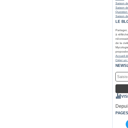
Saison de
Saison de
Question
Saison de
LE BL
Partager,
à réfléchir
nécessair
de la civi
Mycologie
proposées
Accueil d
Créer un
NEWS
VIS
Depuis
PAGE