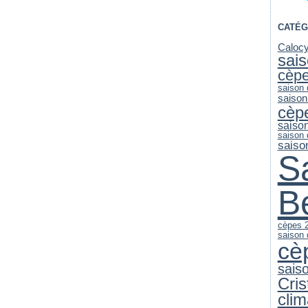
CATÉG
Caloc
sai
cèp
saison
saison
cèp
saiso
saison
saiso
S
B
cèpes 
saison
cè
sais
Cri
clim