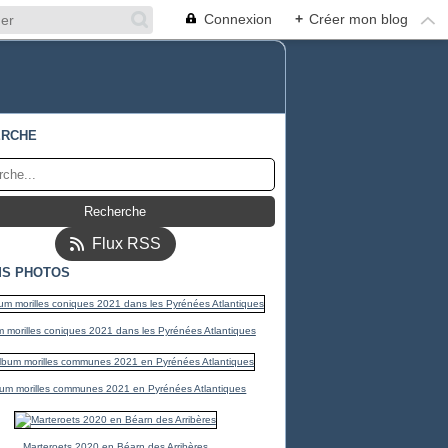
Connexion
+
Créer mon blog
ERCHE
Flux RSS
S PHOTOS
 morilles coniques 2021 dans les Pyrénées Atlantiques
um morilles communes 2021 en Pyrénées Atlantiques
Marteroets 2020 en Béarn des Arribères