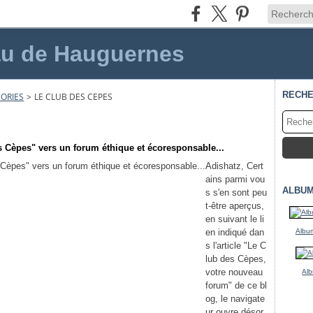
au de Hauguernes
RECH
ORIES
>
LE CLUB DES CEPES
 Cèpes" vers un forum éthique et écoresponsable...
Adishatz, Cert
ains parmi vou
ALBUM
s s'en sont peu
t-être aperçus,
en suivant le li
en indiqué dan
Album
s l'article "Le C
lub des Cèpes,
votre nouveau
Alb
forum" de ce bl
og, le navigate
ur ouvre désor