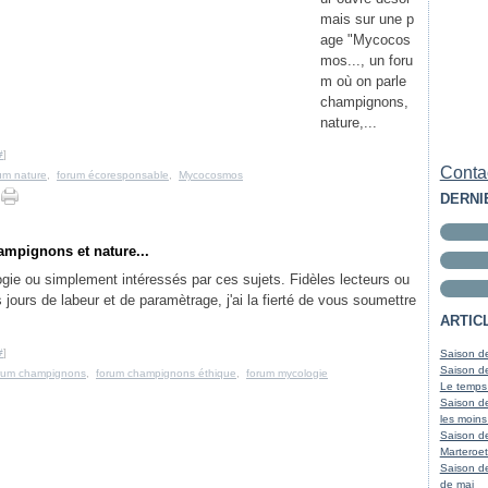
mais sur une p
age "Mycocos
mos..., un foru
m où on parle
champignons,
nature,...
#
]
Contac
um nature
,
forum écoresponsable
,
Mycocosmos
DERNI
mpignons et nature...
ie ou simplement intéressés par ces sujets. Fidèles lecteurs ou
jours de labeur et de paramètrage, j'ai la fierté de vous soumettre
ARTIC
#
]
Saison de
Saison de
rum champignons
,
forum champignons éthique
,
forum mycologie
Le temps
Saison de
les moins
Saison d
Marteroet
Saison de
de mai