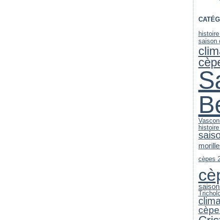
CATÉG
histoire
saison
clim
cèp
S
B
Vascon
histoir
sais
morill
cèpes 
cè
saison
Trichol
clim
cèpe