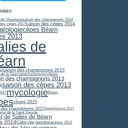
ORIES
 de l'Aquitaine
saison des champignons 2014
saison des cèpes 2014
 des cèpes 2017
atologie
cèpes Béarn
es 2013
alies de
éarn
saison des champignons 2015
ie
e de la Gascogne
champignons Béarn
on des champignons 2013
saison des cèpes 2013
es
mycologie
2017
Béarn
pes
cèpes 2015
 des champignons 2017
champignons 2017
ome de la Saint George
at de Salies de Béarn
s 2014
Calocybe gambosa
cèpes 2012