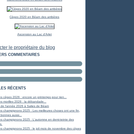
Cèpes 2020 en Béarn des arribères
Ascension au Lac d'Arlet
ter le propriétaire du blog
ERS COMMENTAIRES
LES RÉCENTS
s cèpes 2026 : encore un printemps pour rien...
s morilles 2026 : la débandade...
 de l'année 2026 à Salies de Béarn
s champignons 2025 : Les meilleures choses ont une fin,
 bonnes aussi...
es champignons 2025 : L'automne en demi-teinte des
s.
s champignons 2025 : le joli mois de novembre des cèpes