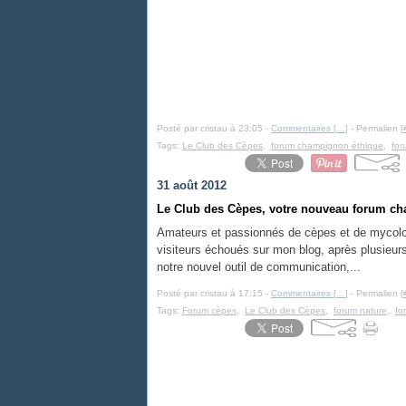
Posté par cristau à 23:05 -
Commentaires [
…
]
- Permalien [
Tags:
Le Club des Cèpes
,
forum champignon éthique
,
for
31 août 2012
Le Club des Cèpes, votre nouveau forum cha
Amateurs et passionnés de cèpes et de mycolog
visiteurs échoués sur mon blog, après plusieurs 
notre nouvel outil de communication,...
Posté par cristau à 17:15 -
Commentaires [
…
]
- Permalien [
Tags:
Forum cèpes
,
Le Club des Cèpes
,
forum nature
,
fo