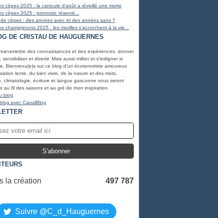
s cèpes 2025 : la canicule d'août a réveillé une morte
s cèpes 2025 : pronostic réservé...
 de cèpes : des années avec et des années sans ?
s champignons 2025 : les morilles s'accrochent à la vie...
OG DE CRISTAU DE HAUGUERNES
 transmettre des connaissances et des expériences, donner
, sensibiliser et divertir. Mais aussi militer et s'indigner si
e. Bienvenu(e)s sur ce blog d'un écoterroiriste amoureux
lisation lente, du bien vivre, de la nature et des mots.
, climatologie, écriture et langue gasconne vous seront
 au fil des saisons et au gré de mon inspiration.
u blog
 blog avec CanalBlog
LETTER
ITEURS
 la création
497 787
S
Suivre @C_d_Hauguernes