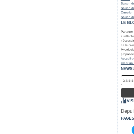
Saison de
Saison de
Question
Saison de
LE BL
Partager,
à réfléchir
nécessair
de la civi
Mycologie
proposées
Accueil d
Créer un
NEWS
VIS
Depuis
PAGE