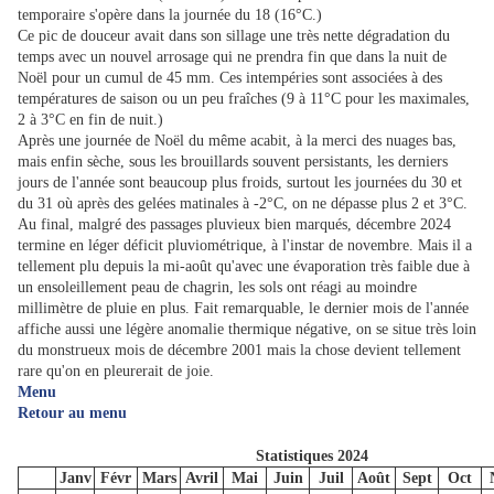
temporaire s'opère dans la journée du 18 (16°C.)
Ce pic de douceur avait dans son sillage une très nette dégradation du
temps avec un nouvel arrosage qui ne prendra fin que dans la nuit de
Noël pour un cumul de 45 mm. Ces intempéries sont associées à des
températures de saison ou un peu fraîches (9 à 11°C pour les maximales,
2 à 3°C en fin de nuit.)
Après une journée de Noël du même acabit, à la merci des nuages bas,
mais enfin sèche, sous les brouillards souvent persistants, les derniers
jours de l'année sont beaucoup plus froids, surtout les journées du 30 et
du 31 où après des gelées matinales à -2°C, on ne dépasse plus 2 et 3°C.
Au final, malgré des passages pluvieux bien marqués, décembre 2024
termine en léger déficit pluviométrique, à l'instar de novembre. Mais il a
tellement plu depuis la mi-août qu'avec une évaporation très faible due à
un ensoleillement peau de chagrin, les sols ont réagi au moindre
millimètre de pluie en plus. Fait remarquable, le dernier mois de l'année
affiche aussi une légère anomalie thermique négative, on se situe très loin
du monstrueux mois de décembre 2001 mais la chose devient tellement
rare qu'on en pleurerait de joie.
Menu
Retour au menu
Statistiques 2024
Janv
Févr
Mars
Avril
Mai
Juin
Juil
Août
Sept
Oct