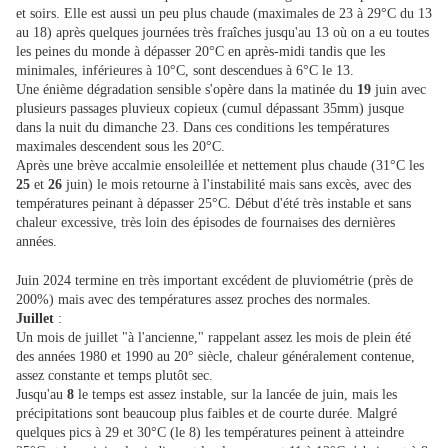
et soirs. Elle est aussi un peu plus chaude (maximales de 23 à 29°C du 13
au 18) après quelques journées très fraîches jusqu'au 13 où on a eu toutes
les peines du monde à dépasser 20°C en après-midi tandis que les
minimales, inférieures à 10°C, sont descendues à 6°C le 13.
Une énième dégradation sensible s'opère dans la matinée du
19
juin avec
plusieurs passages pluvieux copieux (cumul dépassant 35mm) jusque
dans la nuit du dimanche 23. Dans ces conditions les températures
maximales descendent sous les 20°C.
Après une brève accalmie ensoleillée et nettement plus chaude (31°C les
25
et
26
juin) le mois retourne à l'instabilité mais sans excès, avec des
températures peinant à dépasser 25°C. Début d'été très instable et sans
chaleur excessive, très loin des épisodes de fournaises des dernières
années.
Juin 2024 termine en très important excédent de pluviométrie (près de
200%) mais avec des températures assez proches des normales.
Juillet
:
Un mois de juillet "à l'ancienne," rappelant assez les mois de plein été
des années 1980 et 1990 au 20° siècle, chaleur généralement contenue,
assez constante et temps plutôt sec.
Jusqu'au
8
le temps est assez instable, sur la lancée de juin, mais les
précipitations sont beaucoup plus faibles et de courte durée. Malgré
quelques pics à 29 et 30°C (le 8) les températures peinent à atteindre