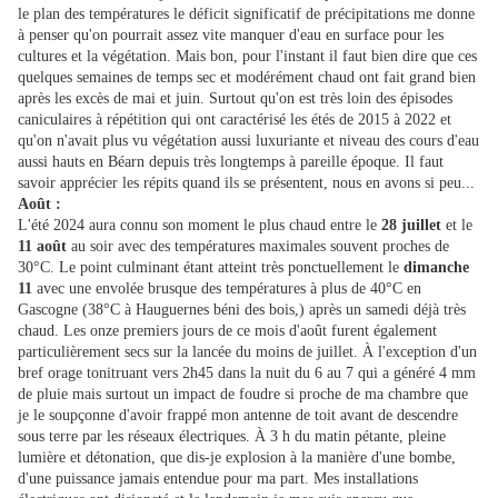
le plan des températures le déficit significatif de précipitations me donne
à penser qu'on pourrait assez vite manquer d'eau en surface pour les
cultures et la végétation. Mais bon, pour l'instant il faut bien dire que ces
quelques semaines de temps sec et modérément chaud ont fait grand bien
après les excès de mai et juin. Surtout qu'on est très loin des épisodes
caniculaires à répétition qui ont caractérisé les étés de 2015 à 2022 et
qu'on n'avait plus vu végétation aussi luxuriante et niveau des cours d'eau
aussi hauts en Béarn depuis très longtemps à pareille époque. Il faut
savoir apprécier les répits quand ils se présentent, nous en avons si peu...
Août :
L'été 2024 aura connu son moment le plus chaud entre le
28 juillet
et le
11 août
au soir avec des températures maximales souvent proches de
30°C. Le point culminant étant atteint très ponctuellement le
dimanche
11
avec une envolée brusque des températures à plus de 40°C en
Gascogne (38°C à Hauguernes béni des bois,) après un samedi déjà très
chaud. Les onze premiers jours de ce mois d'août furent également
particulièrement secs sur la lancée du moins de juillet. À l'exception d'un
bref orage tonitruant vers 2h45 dans la nuit du 6 au 7 qui a généré 4 mm
de pluie mais surtout un impact de foudre si proche de ma chambre que
je le soupçonne d'avoir frappé mon antenne de toit avant de descendre
sous terre par les réseaux électriques. À 3 h du matin pétante, pleine
lumière et détonation, que dis-je explosion à la manière d'une bombe,
d'une puissance jamais entendue pour ma part. Mes installations