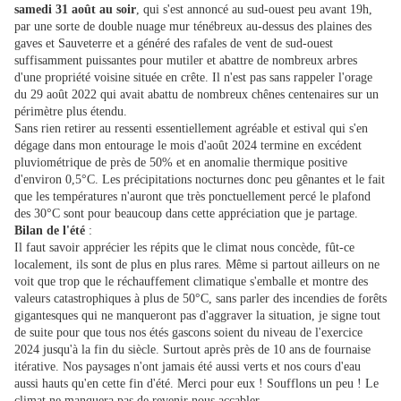
samedi 31 août au soir
, qui s'est annoncé au sud-ouest peu avant 19h,
par une sorte de double nuage mur ténébreux au-dessus des plaines des
gaves et Sauveterre et a généré des rafales de vent de sud-ouest
suffisamment puissantes pour mutiler et abattre de nombreux arbres
d'une propriété voisine située en crête. Il n'est pas sans rappeler l'orage
du 29 août 2022 qui avait abattu de nombreux chênes centenaires sur un
périmètre plus étendu.
Sans rien retirer au ressenti essentiellement agréable et estival qui s'en
dégage dans mon entourage le mois d'août 2024 termine en excédent
pluviométrique de près de 50% et en anomalie thermique positive
d'environ 0,5°C. Les précipitations nocturnes donc peu gênantes et le fait
que les températures n'auront que très ponctuellement percé le plafond
des 30°C sont pour beaucoup dans cette appréciation que je partage.
Bilan de l'été
:
Il faut savoir apprécier les répits que le climat nous concède, fût-ce
localement, ils sont de plus en plus rares. Même si partout ailleurs on ne
voit que trop que le réchauffement climatique s'emballe et montre des
valeurs catastrophiques à plus de 50°C, sans parler des incendies de forêts
gigantesques qui ne manqueront pas d'aggraver la situation, je signe tout
de suite pour que tous nos étés gascons soient du niveau de l'exercice
2024 jusqu'à la fin du siècle. Surtout après près de 10 ans de fournaise
itérative. Nos paysages n'ont jamais été aussi verts et nos cours d'eau
aussi hauts qu'en cette fin d'été. Merci pour eux ! Soufflons un peu ! Le
climat ne manquera pas de revenir nous accabler...