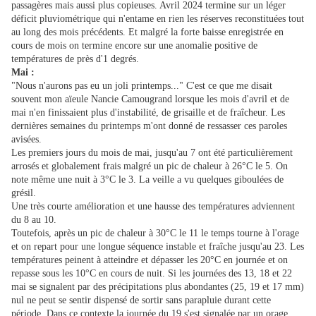
passagères mais aussi plus copieuses. Avril 2024 termine sur un léger
déficit pluviométrique qui n'entame en rien les réserves reconstituées tout
au long des mois précédents. Et malgré la forte baisse enregistrée en
cours de mois on termine encore sur une anomalie positive de
températures de près d'1 degrés.
Mai :
"Nous n'aurons pas eu un joli printemps..." C'est ce que me disait
souvent mon aïeule Nancie Camougrand lorsque les mois d'avril et de
mai n'en finissaient plus d'instabilité, de grisaille et de fraîcheur. Les
dernières semaines du printemps m'ont donné de ressasser ces paroles
avisées.
Les premiers jours du mois de mai, jusqu'au 7 ont été particulièrement
arrosés et globalement frais malgré un pic de chaleur à 26°C le 5. On
note même une nuit à 3°C le 3. La veille a vu quelques giboulées de
grésil.
Une très courte amélioration et une hausse des températures adviennent
du 8 au 10.
Toutefois, après un pic de chaleur à 30°C le 11 le temps tourne à l'orage
et on repart pour une longue séquence instable et fraîche jusqu'au 23. Les
températures peinent à atteindre et dépasser les 20°C en journée et on
repasse sous les 10°C en cours de nuit. Si les journées des 13, 18 et 22
mai se signalent par des précipitations plus abondantes (25, 19 et 17 mm)
nul ne peut se sentir dispensé de sortir sans parapluie durant cette
période. Dans ce contexte la journée du 19 s'est signalée par un orage