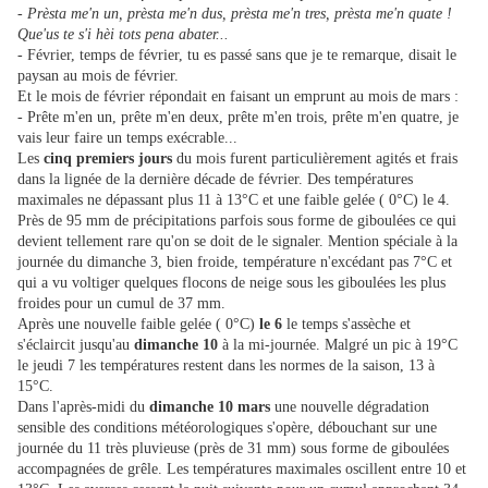
- Prèsta me'n un, prèsta me'n dus, prèsta me'n tres, prèsta me'n quate !
Que'us te s'i hèi tots pena abater...
- Février, temps de février, tu es passé sans que je te remarque, disait le
paysan au mois de février.
Et le mois de février répondait en faisant un emprunt au mois de mars :
- Prête m'en un, prête m'en deux, prête m'en trois, prête m'en quatre, je
vais leur faire un temps exécrable...
Les
cinq premiers jours
du mois furent particulièrement agités et frais
dans la lignée de la dernière décade de février. Des températures
maximales ne dépassant plus 11 à 13°C et une faible gelée ( 0°C) le 4.
Près de 95 mm de précipitations parfois sous forme de giboulées ce qui
devient tellement rare qu'on se doit de le signaler. Mention spéciale à la
journée du dimanche 3, bien froide, température n'excédant pas 7°C et
qui a vu voltiger quelques flocons de neige sous les giboulées les plus
froides pour un cumul de 37 mm.
Après une nouvelle faible gelée ( 0°C)
le 6
le temps s'assèche et
s'éclaircit jusqu'au
dimanche 10
à la mi-journée. Malgré un pic à 19°C
le jeudi 7 les températures restent dans les normes de la saison, 13 à
15°C.
Dans l'après-midi du
dimanche 10 mars
une nouvelle dégradation
sensible des conditions météorologiques s'opère, débouchant sur une
journée du 11 très pluvieuse (près de 31 mm) sous forme de giboulées
accompagnées de grêle. Les températures maximales oscillent entre 10 et