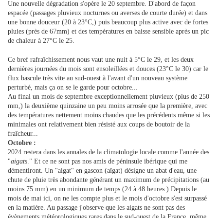
Une nouvelle dégradation s'opère le 20 septembre. D'abord de façon
espacée (passages pluvieux nocturnes ou averses de courte durée) et dans
une bonne douceur (20 à 23°C,) puis beaucoup plus active avec de fortes
pluies (près de 67mm) et des températures en baisse sensible après un pic
de chaleur à 27°C le 25.
Ce bref rafraîchissement nous vaut une nuit à 5°C le 29, et les deux
dernières journées du mois sont ensoleillées et douces (23°C le 30) car le
flux bascule très vite au sud-ouest à l'avant d'un nouveau système
perturbé, mais ça on se le garde pour octobre...
Au final un mois de septembre exceptionnellement pluvieux (plus de 250
mm,) la deuxième quinzaine un peu moins arrosée que la première, avec
des températures nettement moins chaudes que les précédents même si les
minimales ont relativement bien résisté aux coups de boutoir de la
fraîcheur...
Octobre :
2024 restera dans les annales de la climatologie locale comme l'année des
"
aigats
." Et ce ne sont pas nos amis de péninsule ibérique qui me
démentiront. Un "aigat" en gascon (aïgat) désigne un abat d'eau, une
chute de pluie très abondante générant un maximum de précipitations (au
moins 75 mm) en un minimum de temps (24 à 48 heures.) Depuis le
mois de mai ici, on ne les compte plus et le mois d'octobre s'est surpassé
en la matière. Au passage j'observe que les aigats ne sont pas des
évènements météorologiques rares dans le sud-ouest de la France, même