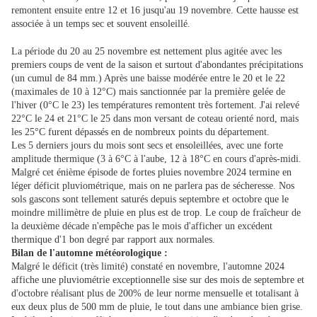
remontent ensuite entre 12 et 16 jusqu'au 19 novembre. Cette hausse est
associée à un temps sec et souvent ensoleillé.
La période du 20 au 25 novembre est nettement plus agitée avec les
premiers coups de vent de la saison et surtout d'abondantes précipitations
(un cumul de 84 mm.) Après une baisse modérée entre le 20 et le 22
(maximales de 10 à 12°C) mais sanctionnée par la première gelée de
l'hiver (0°C le 23) les températures remontent très fortement. J'ai relevé
22°C le 24 et 21°C le 25 dans mon versant de coteau orienté nord, mais
les 25°C furent dépassés en de nombreux points du département.
Les 5 derniers jours du mois sont secs et ensoleillées, avec une forte
amplitude thermique (3 à 6°C à l'aube, 12 à 18°C en cours d'après-midi.
Malgré cet énième épisode de fortes pluies novembre 2024 termine en
léger déficit pluviométrique, mais on ne parlera pas de sécheresse. Nos
sols gascons sont tellement saturés depuis septembre et octobre que le
moindre millimètre de pluie en plus est de trop. Le coup de fraîcheur de
la deuxième décade n'empêche pas le mois d'afficher un excédent
thermique d'1 bon degré par rapport aux normales.
Bilan de l'automne météorologique :
Malgré le déficit (très limité) constaté en novembre, l'automne 2024
affiche une pluviométrie exceptionnelle sise sur des mois de septembre et
d'octobre réalisant plus de 200% de leur norme mensuelle et totalisant à
eux deux plus de 500 mm de pluie, le tout dans une ambiance bien grise.