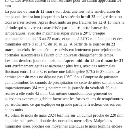
13°C. Les averses cessent la nuit suivante pour un cumul approchant 34
mm.
La journée du
mardi 12 mars
voit donc une très nette amélioration du
temps qui tiendra bon jusque dans la soirée du
lundi 25
malgré deux ou
trois averses isolées. Après deux nuits un peu fraîches les 12 et 13 mars la
période qui s'ouvre est caractérisée par une très nette hausse des
températures, avec des maximales supérieures à 20°C presque
continuellement du 13 au 22 mars, et un pic à 24°C ce même jour et des
minimales entre 8 et 11°C du 18 au 22. À partir de la journée du
23
mars
, toutefois, les températures dévissent lentement pour rejoindre les
normales saisonnières à l'avant d'un nouveau changement de temps.
Les tout derniers jours du mois, de
l'après-midi du 25 au dimanche 31
sont extrêmement agités et nettement plus frais, avec des minimales
fluctuant entre 1 et 5°C et même une faible gelée (0°C) le 27 mars. Le
dernier jour du mois ne dépasse pas 10°C. Sous l'emprise de puissants
cumulonimbus les cumuls de précipitation de cette dernière semaine sont
impressionnants (84 mm,) notamment la journée du vendredi 29 qui
réalise à elle seule 42 mm. Ces mêmes cumulonimbus génèrent de
puissantes averses de grêle et favorisent les fortes chutes de températures
par isothermie, ce qui explique en grande partie la fraîcheur des soirées
et des nuits.
Au bilan, le mois de mars 2024 termine sur un cumul proche de 220 mm
de pluie, soit près du double des normales mensuelles. Malgré des
minimales assez proches des moyennes attendues le mois termine encore