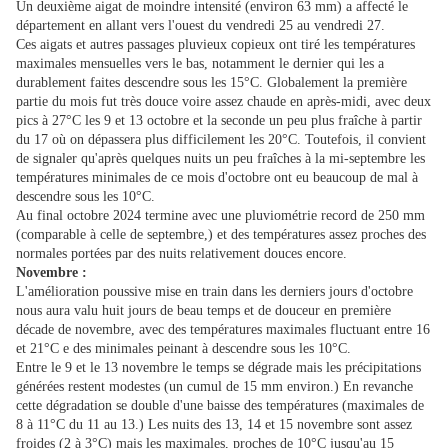
Un deuxième aigat de moindre intensité (environ 63 mm) a affecté le
département en allant vers l'ouest du vendredi 25 au vendredi 27.
Ces aigats et autres passages pluvieux copieux ont tiré les températures
maximales mensuelles vers le bas, notamment le dernier qui les a
durablement faites descendre sous les 15°C. Globalement la première
partie du mois fut très douce voire assez chaude en après-midi, avec deux
pics à 27°C les 9 et 13 octobre et la seconde un peu plus fraîche à partir
du 17 où on dépassera plus difficilement les 20°C. Toutefois, il convient
de signaler qu'après quelques nuits un peu fraîches à la mi-septembre les
températures minimales de ce mois d'octobre ont eu beaucoup de mal à
descendre sous les 10°C.
Au final octobre 2024 termine avec une pluviométrie record de 250 mm
(comparable à celle de septembre,) et des températures assez proches des
normales portées par des nuits relativement douces encore.
Novembre :
L'amélioration poussive mise en train dans les derniers jours d'octobre
nous aura valu huit jours de beau temps et de douceur en première
décade de novembre, avec des températures maximales fluctuant entre 16
et 21°C e des minimales peinant à descendre sous les 10°C.
Entre le 9 et le 13 novembre le temps se dégrade mais les précipitations
générées restent modestes (un cumul de 15 mm environ.) En revanche
cette dégradation se double d'une baisse des températures (maximales de
8 à 11°C du 11 au 13.) Les nuits des 13, 14 et 15 novembre sont assez
froides (2 à 3°C) mais les maximales, proches de 10°C jusqu'au 15