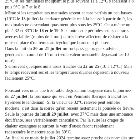
25°C et les minimales indiquant le plus souvent 11 à 12°C s'abaissent à 8
puis 9°C le 7 et le 8.
Même si les températures matinales restent encore parfois un peu basses
(10°C le
13
juillet) la tendance générale est à la hausse à partir du 9, les
maximales ne descendant quasiment plus sous les 25°C. On a même un
pic à 32 et 33°C
le 18 et le 19
. Sur toute cette périodes seules de rares
averses faibles (moins de 2 mm) et très brève affectent de résister à la
mise en place d'un temps anticyclonique beaucoup plus sec.
Dans la nuit du
20 au 21 juillet
un fort passage orageux advient,
générant un cumul de 14 mm (seule valeur mensuelle dépassant les 10
mm/)
S'ensuivent quelques nuits assez fraîches du
22 au 25
(10 à 12°C.) Mais
le temps redevient sec et les températures diurnes dépassent à nouveau
facilement 25°C.
Poussant vers nous une très faible dégradation orageuse dans la journée
du
27 juillet
, la fournaise qui sévit en Péninsule Ibérique franchit les
Pyrénées le lendemain. Si la valeur de 32°C relevée peut sembler
modeste, c'est dans la soirée qu'on ressent nettement la poussée de fièvre.
Seule la journée du
lundi 29 juillet
, avec 37°C mais dans une ambiance
étouffante, sera véritablement caniculaire. Par la suite les orages de
chaleur exsangues et surtout le vent d'ouest feront rapidement
redescendre le mercure sous les 30°C.
Au final si ce mois de juillet 2024 termine assez proche des normales sur