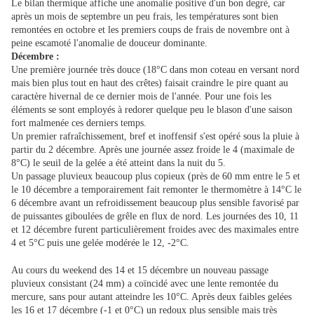
Le bilan thermique affiche une anomalie positive d'un bon degré, car
après un mois de septembre un peu frais, les températures sont bien
remontées en octobre et les premiers coups de frais de novembre ont à
peine escamoté l'anomalie de douceur dominante.
Décembre :
Une première journée très douce (18°C dans mon coteau en versant nord
mais bien plus tout en haut des crêtes) faisait craindre le pire quant au
caractère hivernal de ce dernier mois de l'année. Pour une fois les
éléments se sont employés à redorer quelque peu le blason d'une saison
fort malmenée ces derniers temps.
Un premier rafraîchissement, bref et inoffensif s'est opéré sous la pluie à
partir du 2 décembre. Après une journée assez froide le 4 (maximale de
8°C) le seuil de la gelée a été atteint dans la nuit du 5.
Un passage pluvieux beaucoup plus copieux (près de 60 mm entre le 5 et
le 10 décembre a temporairement fait remonter le thermomètre à 14°C le
6 décembre avant un refroidissement beaucoup plus sensible favorisé par
de puissantes giboulées de grêle en flux de nord. Les journées des 10, 11
et 12 décembre furent particulièrement froides avec des maximales entre
4 et 5°C puis une gelée modérée le 12, -2°C.
Au cours du weekend des 14 et 15 décembre un nouveau passage
pluvieux consistant (24 mm) a coïncidé avec une lente remontée du
mercure, sans pour autant atteindre les 10°C. Après deux faibles gelées
les 16 et 17 décembre (-1 et 0°C) un redoux plus sensible mais très