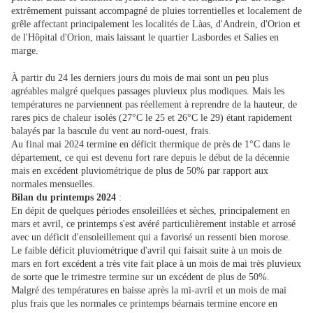
extrêmement puissant accompagné de pluies torrentielles et localement de
grêle affectant principalement les localités de Làas, d'Andrein, d'Orion et
de l'Hôpital d'Orion, mais laissant le quartier Lasbordes et Salies en
marge.
À partir du 24 les derniers jours du mois de mai sont un peu plus
agréables malgré quelques passages pluvieux plus modiques. Mais les
températures ne parviennent pas réellement à reprendre de la hauteur, de
rares pics de chaleur isolés (27°C le 25 et 26°C le 29) étant rapidement
balayés par la bascule du vent au nord-ouest, frais.
Au final mai 2024 termine en déficit thermique de près de 1°C dans le
département, ce qui est devenu fort rare depuis le début de la décennie
mais en excédent pluviométrique de plus de 50% par rapport aux
normales mensuelles.
Bilan du printemps 2024
:
En dépit de quelques périodes ensoleillées et sèches, principalement en
mars et avril, ce printemps s'est avéré particulièrement instable et arrosé
avec un déficit d'ensoleillement qui a favorisé un ressenti bien morose.
Le faible déficit pluviométrique d'avril qui faisait suite à un mois de
mars en fort excédent a très vite fait place à un mois de mai très pluvieux
de sorte que le trimestre termine sur un excédent de plus de 50%.
Malgré des températures en baisse après la mi-avril et un mois de mai
plus frais que les normales ce printemps béarnais termine encore en