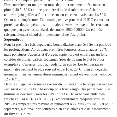
Plus concrètement malgré un mois de juillet nettement déficitaire en
pluie (-40 à -60%) et une première décade d'août encore sèche le
trimestre juin-juillet-août termine sur un excédent avoisinant les 50%.
Quant aux températures l'anomalie positive proche de 0,5°C est surtout
portée par des températures minimales élevées, les maximales renouant
quelque peu avec les standards de années 1980 à 2000. Un été très
raisonnablement chaud dont personne ici ne s'est plaint.
Septembre :
Pour la première fois depuis une bonne dizaine d'année l'été n'a pas joué
les prolongations. Après deux premières journées assez chaudes (26°C)
mais ponctuées d'averses et d'orages, septembre est entré dans un long
corridor de pluies, parfois soutenues (près de 83 mm le 6 et le 7 par
exemple) et d'averses jusqu'au jeudi 12 en soirée. Les températures
maximales oscillent le plus souvent entre 16 et 20°C, bien en deçà des
normales, mais les températures minimales restent élevées pour l'époque,
12 à 16°C.
Dans le sillage des dernières averses du 12, alors que le temps s'assèche et
s'éclaircit enfin, de l'air beaucoup plus frais s'engouffre par le nord. Les
minimales dévissent, sous les 10°C du 13 au 18 avec trois nuits bien
fraîches du 14 au 16 (4°C le 15.) Temporairement bloquées sous les
20°C les températures maximales remontent à 22 puis 23°C le 18 et le 19
septembre, à la faveur de journées bien ensoleillées et d'un basculement
du flux au sud-est.