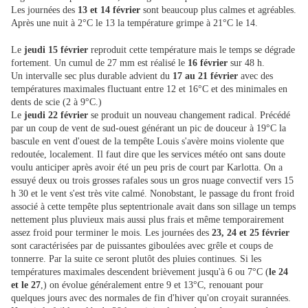
Les journées des
13 et 14 février
sont beaucoup plus calmes et agréables.
Après une nuit à 2°C le 13 la température grimpe à 21°C le 14.
Le
jeudi 15 février
reproduit cette température mais le temps se dégrade
fortement. Un cumul de 27 mm est réalisé le
16 février
sur 48 h.
Un intervalle sec plus durable advient du
17 au 21 février
avec des
températures maximales fluctuant entre 12 et 16°C et des minimales en
dents de scie (2 à 9°C.)
Le
jeudi 22 février
se produit un nouveau changement radical. Précédé
par un coup de vent de sud-ouest générant un pic de douceur à 19°C la
bascule en vent d'ouest de la tempête Louis s'avère moins violente que
redoutée, localement. Il faut dire que les services météo ont sans doute
voulu anticiper après avoir été un peu pris de court par Karlotta. On a
essuyé deux ou trois grosses rafales sous un gros nuage convectif vers 15
h 30 et le vent s'est très vite calmé. Nonobstant, le passage du front froid
associé à cette tempête plus septentrionale avait dans son sillage un temps
nettement plus pluvieux mais aussi plus frais et même temporairement
assez froid pour terminer le mois. Les journées des
23, 24 et 25 février
sont caractérisées par de puissantes giboulées avec grêle et coups de
tonnerre. Par la suite ce seront plutôt des pluies continues. Si les
températures maximales descendent brièvement jusqu'à 6 ou 7°C (
le 24
et le 27
,) on évolue généralement entre 9 et 13°C, renouant pour
quelques jours avec des normales de fin d'hiver qu'on croyait surannées.