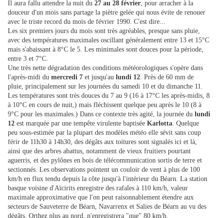
Il aura fallu attendre la nuit du
27 au 28 février
, pour arracher à la
douceur d'un mois sans partage la piètre gelée qui nous évite de renouer
avec le triste record du mois de février 1990. C'est dire...
Les six premiers jours du mois sont très agréables, presque sans pluie,
avec des températures maximales oscillant généralement entre 13 et 15°C
mais s'abaissant à 8°C le 5. Les minimales sont douces pour la période,
entre 3 et 7°C.
Une très nette dégradation des conditions météorologiques s'opère dans
l'après-midi du
mercredi 7
et jusqu'au
lundi 12
. Près de 60 mm de
pluie, principalement sur les journées du samedi 10 et du dimanche 11.
Les températures sont très douces du 7 au 9 (16 à 17°C les après-midis, 8
à 10°C en cours de nuit,) mais fléchissent quelque peu après le 10 (8 à
9°C pour les maximales.) Dans ce contexte très agité, la journée du
lundi
12
est marquée par une tempête virulente baptisée
Karlotta
. Quelque
peu sous-estimée par la plupart des modèles météo elle sévit sans coup
férir de 11h30 à 14h30, des dégâts aux toitures sont signalés ici et là,
ainsi que des arbres abattus, notamment de vieux fruitiers pourtant
aguerris, et des pylônes en bois de télécommunication sortis de terre et
sectionnés. Les observations pointent un couloir de vent à plus de 100
km/h en flux tendu depuis la côte jusqu'à l'intérieur du Béarn. La station
basque voisine d'Aïcirits enregistre des rafales à 110 km/h, valeur
maximale approximative que l'on peut raisonnablement étendre aux
secteurs de Sauveterre de Béarn, Navarrenx et Salies de Béarn au vu des
dégâts. Orthez plus au nord, n'enregistrera "que" 80 km/h.