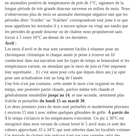
en anomalies positive de températures de près de 1°C, signature de la
longue période de très grande douceur survenue en milieu de mois. Nous
n'observerons plus de mois en anomalie thermique négative tant que les
périodes dites "froides" ou "fraîches" correspondront tout juste à ce que
nous appelions les normales il y a encore quinze ou vingt ans tandis que
les périodes de grande douceur ou de chaleur nous propulseront sans
forcer à 5 voire 10°C au-dessus de ces dernières.
Avril :
Les mois d'avril et de mai sont rarement faciles à résumer pour un
chroniqueur climatique et chaque année je peine à trouver un fil
conducteur dans ma narration tant les types de temps se bousculent et les
températures varient, en attendant que le mois de juin et l'été imposent
leur suprématie... Et c'est aussi pour cela que depuis deux ans j'ai opté
pour une actualisation tout au long de l'année.
Une fois n'est pas coutume, cette année le mois s'est organisé en deux
temps, une première partie chaude, parfois même très chaude et
généralement ensoleillée
jusqu'au 14
, et une seconde, nettement plus
fraîche et perturbée
du lundi 15 au mardi 30
.
Les deux premiers jours du mois sont perturbés et modérément pluvieux
( environ 15 mm ) avec même quelques giboulées de grêle.
À partir du
3
le temps s'éclaircit et les températures s'envolent. Un pic à 30°C est
enregistré dans mon versant de coteau boisé le 5 avril mais ce sont des
valeurs approchant 33 à 34°C qui sont relevées dans les localités voisines.
Cet épisode de chaleur très précoce n'est pas sans rappeler celui des