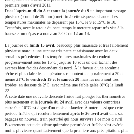
premiers jours d'avril 2011.
Dans
l'après-midi du 8 et toute la journée du 9
un important passage
pluvieux ( cumul de 39 mm ) met fin à cette séquence chaude. Les
températures maximales ne dépassent pas 13°C le 9 et 15°C le 10.
Toutefois, avec le retour du beau temps le mercure repart très vite à la
hausse et on dépasse à nouveau 25°C du
12 au 14.
La journée du
lundi 15 avril
, beaucoup plus maussade et très faiblement
pluvieuse marque une rupture très nette et saisissante avec les deux
semaines précédentes. Les températures maximales descendent
progressivement sous les 15°C jusqu'au 18 sous un ciel lâchant des
averses bien froides descendant du nord. À la faveur d'une accalmie
sèche et plus claire les températures remontent temporairement à 20 et
même 21°C le
vendredi 19 et le samedi 20
mais les nuits sont très
froides, en dessous de 2°C, avec même une faible gelée (0°C) le lundi
22.
À cette date une nouvelle descente froide fait plonger les thermomètres
plus nettement et la
journée du 24 avril
avec des valeurs comprises
entre 0 et 10°C est digne d'un mois de Janvier. À noter aussi que cette
période fraîche qui reculera lentement
après le 26 avril
avait dans ses
bagages un nouveau train perturbé qui nous survivra à ce mois d'avril.
Bizarrement cette deuxième quinzaine perturbée et fraîche s'est avérée
moins pluvieuse quantitativement que la première aux précipitations plus