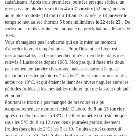
satisfaisants. Après trois premières journées presque sèches, un
gros passage pluvieux sévit du
4 au 7 janvier
(52 mm,) puis un
autre plus modeste (18 mm) du
14 au 17
. Après le
18 janvier
le
temps se met au sec (hormis 5 bons millimètres
le 22 et le 23
.) De
sorte que le mois termine en anomalie de précipitations de près de
30%.
Vous n'imaginez pas l'embarras qui est le mien au moment
d'aborder le volet températures... Pour l'instant cet hiver est
méconnaissable, j'ai beau chercher, il n'y a rien de tel dans mes
relevés à Lasbordes depuis 1985. Non pas qu'il fasse très doux
par moment en janvier chez nous, mais c'est surtout la quasi
disparition des températures "fraîches", de saison comme on dit,
autour de 10°C, et qui étaient le liant des hivers naguère entre les
périodes froides et les inévitables redoux, qui me laissent dubitatif
et inquiet.
Pourtant le froid n'a pas manqué de bravoure et a pu
temporairement se montrer incisif. D'abord du
5 au 13 janvier
après un début d'année à 13°C. Le thermomètre est resté bloqué
sous les 5°C du 8 au 12 avec deux journées particulièrement
froides (pas plus de 2°C) les 9 et 10. 7 nuits de gel consécutif
avec un pic à -5°C le 9. Salies de Béarn n'aura vu passer que de