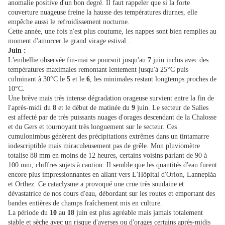
anomalie positive d'un bon degré. Il faut rappeler que si la forte
couverture nuageuse freine la hausse des températures diurnes, elle
empêche aussi le refroidissement nocturne.
Cette année, une fois n'est plus coutume, les nappes sont bien remplies au
moment d'amorcer le grand virage estival...
Juin :
L'embellie observée fin-mai se poursuit jusqu'au
7
juin inclus avec des
températures maximales remontant lentement jusqu'à 25°C puis
culminant à 30°C le
5
et le
6
, les minimales restant longtemps proches de
10°C.
Une brève mais très intense dégradation orageuse survient entre la fin de
l'après-midi du
8
et le début de matinée du
9
juin. Le secteur de Salies
est affecté par de très puissants nuages d'orages descendant de la Chalosse
et du Gers et tournoyant très longuement sur le secteur. Ces
cumulonimbus génèrent des précipitations extrêmes dans un tintamarre
indescriptible mais miraculeusement pas de grêle. Mon pluviomètre
totalise 88 mm en moins de 12 heures, certains voisins parlant de 90 à
100 mm, chiffres sujets à caution. Il semble que les quantités d'eau furent
encore plus impressionnantes en allant vers L'Hôpital d'Orion, Lanneplàa
et Orthez. Ce cataclysme a provoqué une crue très soudaine et
dévastatrice de nos cours d'eau, débordant sur les routes et emportant des
bandes entières de champs fraîchement mis en culture.
La période du
10
au
18
juin est plus agréable mais jamais totalement
stable et sèche avec un risque d'averses ou d'orages certains après-midis