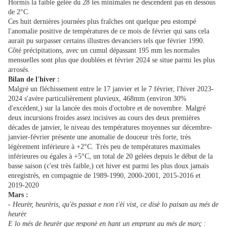
Hormis la faible gelée du 28 les minimales ne descendent pas en dessous
de 2°C.
Ces huit dernières journées plus fraîches ont quelque peu estompé
l'anomalie positive de températures de ce mois de février qui sans cela
aurait pu surpasser certains illustres devanciers tels que février 1990.
Côté précipitations, avec un cumul dépassant 195 mm les normales
mensuelles sont plus que doublées et février 2024 se situe parmi les plus
arrosés.
Bilan de l'hiver :
Malgré un fléchissement entre le 17 janvier et le 7 février, l'hiver 2023-
2024 s'avère particulièrement pluvieux, 468mm (environ 30%
d'excédent,) sur la lancée des mois d'octobre et de novembre. Malgré
deux incursions froides assez incisives au cours des deux premières
décades de janvier, le niveau des températures moyennes sur décembre-
janvier-février présente une anomalie de douceur très forte, très
légèrement inférieure à +2°C. Très peu de températures maximales
inférieures ou égales à +5°C, un total de 20 gelées depuis le début de la
basse saison (c'est très faible,) cet hiver est parmi les plus doux jamais
enregistrés, en compagnie de 1989-1990, 2000-2001, 2015-2016 et
2019-2020
Mars :
- Heurèr, heurèris, qu'ès passat e non t'èi vist, ce disè lo paisan au més de
heurèr.
E lo més de heurèr que responè en hant un emprunt au més de març :