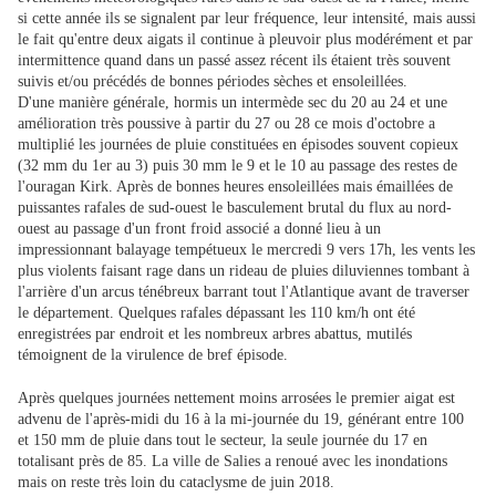
si cette année ils se signalent par leur fréquence, leur intensité, mais aussi
le fait qu'entre deux aigats il continue à pleuvoir plus modérément et par
intermittence quand dans un passé assez récent ils étaient très souvent
suivis et/ou précédés de bonnes périodes sèches et ensoleillées.
D'une manière générale, hormis un intermède sec du 20 au 24 et une
amélioration très poussive à partir du 27 ou 28 ce mois d'octobre a
multiplié les journées de pluie constituées en épisodes souvent copieux
(32 mm du 1er au 3) puis 30 mm le 9 et le 10 au passage des restes de
l'ouragan Kirk. Après de bonnes heures ensoleillées mais émaillées de
puissantes rafales de sud-ouest le basculement brutal du flux au nord-
ouest au passage d'un front froid associé a donné lieu à un
impressionnant balayage tempétueux le mercredi 9 vers 17h, les vents les
plus violents faisant rage dans un rideau de pluies diluviennes tombant à
l'arrière d'un arcus ténébreux barrant tout l'Atlantique avant de traverser
le département. Quelques rafales dépassant les 110 km/h ont été
enregistrées par endroit et les nombreux arbres abattus, mutilés
témoignent de la virulence de bref épisode.
Après quelques journées nettement moins arrosées le premier aigat est
advenu de l'après-midi du 16 à la mi-journée du 19, générant entre 100
et 150 mm de pluie dans tout le secteur, la seule journée du 17 en
totalisant près de 85. La ville de Salies a renoué avec les inondations
mais on reste très loin du cataclysme de juin 2018.