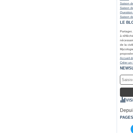
Saison de
Saison de
Question
Saison de
LE BL
Partager,
à réfléchir
nécessair
de la civi
Mycologie
proposées
Accueil d
Créer un
NEWS
VIS
Depuis
PAGE