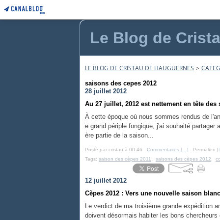
Le Blog de Crist
LE BLOG DE CRISTAU DE HAUGUERNES
>
CATEG
saisons des cepes 2012
28 juillet 2012
Au 27 juillet, 2012 est nettement en tête des
À cette époque où nous sommes rendus de l'année
e grand périple fongique, j'ai souhaité partager
ère partie de la saison...
Posté par cristau à 00:46 -
Commentaires [
…
]
- Permalien [
Tags:
saison des cèpes 2011
,
saisons des cèpes 2012
,
c
12 juillet 2012
Cèpes 2012 : Vers une nouvelle saison blan
Le verdict de ma troisième grande expédition an
doivent désormais habiter les bons chercheur