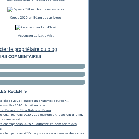
Cèpes 2020 en Béarn des arribères
Ascension au Lac d'Arlet
ter le propriétaire du blog
ERS COMMENTAIRES
LES RÉCENTS
s cèpes 2026 : encore un printemps pour rien...
s morilles 2026 : la débandade...
 de l'année 2026 à Salies de Béarn
s champignons 2025 : Les meilleures choses ont une fin,
 bonnes aussi...
es champignons 2025 : L'automne en demi-teinte des
s.
s champignons 2025 : le joli mois de novembre des cèpes