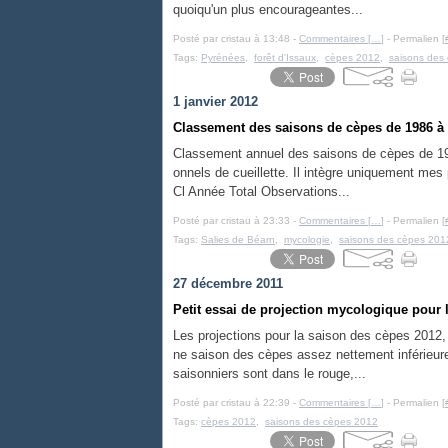
quoiqu'un plus encourageantes...
Posté par cristau à 13:48 -
Commentaires [
…
]
- Permalien [
Tags:
Pyrénées
,
forêt d'Issaux
,
cèpes 2012
,
saisons des
1 janvier 2012
Classement des saisons de cèpes de 1986 à
Classement annuel des saisons de cèpes de 198
onnels de cueillette. Il intègre uniquement mes 
Cl Année Total Observations...
Posté par cristau à 23:33 -
Commentaires [
…
]
- Permalien [
Tags:
Salies de Béarn
,
mycologie
,
saisons des cèpes 201
27 décembre 2011
Petit essai de projection mycologique pour 
Les projections pour la saison des cèpes 2012, 
ne saison des cèpes assez nettement inférieure
saisonniers sont dans le rouge,...
Posté par cristau à 22:39 -
Commentaires [
…
]
- Permalien [
Tags:
cèpes 2012
,
saisons des cèpes 2012