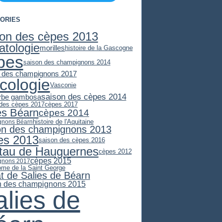
ORIES
son des cèpes 2013
atologie
morilles
histoire de la Gascogne
pes
saison des champignons 2014
 des champignons 2017
cologie
Vasconie
saison des cèpes 2014
ybe gambosa
 des cèpes 2017
cèpes 2017
es Béarn
cèpes 2014
histoire de l'Aquitaine
gnons Béarn
on des champignons 2013
es 2013
saison des cèpes 2016
stau de Hauguernes
cèpes 2012
cèpes 2015
gnons 2017
ome de la Saint George
at de Salies de Béarn
n des champignons 2015
alies de