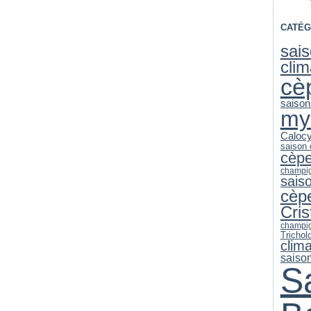
CATÉG
sai
clim
cè
saison
my
Caloc
saison
cèp
champi
sais
cèp
Cri
champi
Trichol
clim
saiso
S