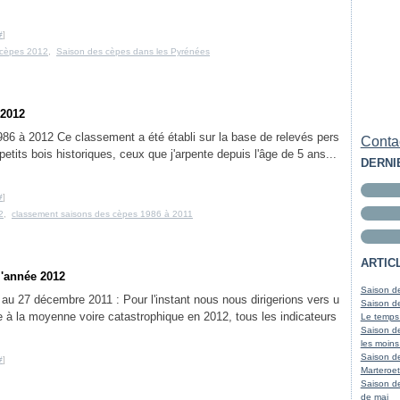
#
]
 cèpes 2012
,
Saison des cèpes dans les Pyrénées
 2012
6 à 2012 Ce classement a été établi sur la base de relevés pers
Contac
petits bois historiques, ceux que j'arpente depuis l'âge de 5 ans...
DERNI
#
]
2
,
classement saisons des cèpes 1986 à 2011
ARTIC
l'année 2012
Saison de
au 27 décembre 2011 : Pour l'instant nous nous dirigerions vers u
Saison de
 à la moyenne voire catastrophique en 2012, tous les indicateurs
Le temps
Saison de
les moins
Saison d
#
]
Marteroet
Saison de
de mai