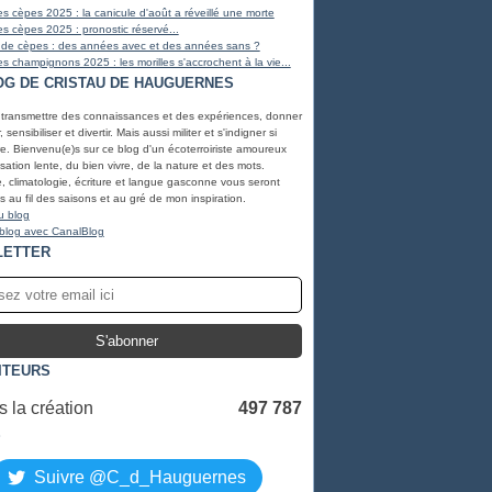
s cèpes 2025 : la canicule d'août a réveillé une morte
s cèpes 2025 : pronostic réservé...
 de cèpes : des années avec et des années sans ?
s champignons 2025 : les morilles s'accrochent à la vie...
OG DE CRISTAU DE HAUGUERNES
 transmettre des connaissances et des expériences, donner
, sensibiliser et divertir. Mais aussi militer et s'indigner si
e. Bienvenu(e)s sur ce blog d'un écoterroiriste amoureux
lisation lente, du bien vivre, de la nature et des mots.
, climatologie, écriture et langue gasconne vous seront
 au fil des saisons et au gré de mon inspiration.
u blog
 blog avec CanalBlog
LETTER
ITEURS
 la création
497 787
S
Suivre @C_d_Hauguernes