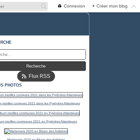
Connexion
+
Créer mon blog
ERCHE
Flux RSS
S PHOTOS
 morilles coniques 2021 dans les Pyrénées Atlantiques
um morilles communes 2021 en Pyrénées Atlantiques
Marteroets 2020 en Béarn des Arribères