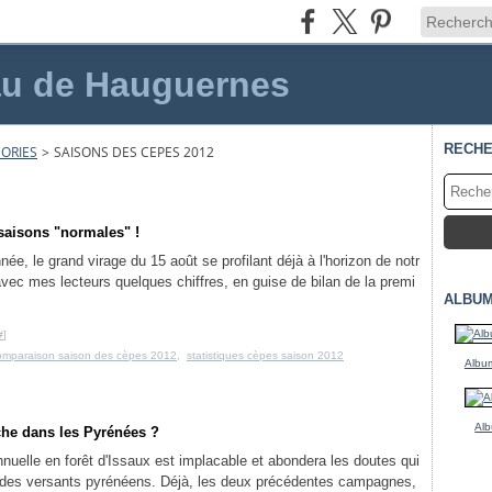
au de Hauguernes
RECH
ORIES
>
SAISONS DES CEPES 2012
 saisons "normales" !
, le grand virage du 15 août se profilant déjà à l'horizon de notr
 avec mes lecteurs quelques chiffres, en guise de bilan de la premi
ALBUM
#
]
omparaison saison des cèpes 2012
,
statistiques cèpes saison 2012
Album
Alb
che dans les Pyrénées ?
nuelle en forêt d'Issaux est implacable et abondera les doutes qui
s des versants pyrénéens. Déjà, les deux précédentes campagnes,