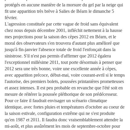
protégés en aucune manière de la morsure du gel par la neige qui
fit une apparition très brève à Salies de Béarn le dimanche 5
février.
L'agression constituée par cette vague de froid sans équivalent
chez nous depuis décembre 2001, infléchit nettement à la hausse
mes projections pour la saison des cèpes 2012 en Béarn, et le
moral des observateurs s'en trouvera d'autant plus amélioré que
jusqu'à fin-janvier l'absence totale de froid l'enfonçait dans la
sinistrose. S'il n'est pas permis d'affirmer que 2012 égalera
l'exceptionnel millésime 2011, tout porte désormais à penser que
2012 sera une très bonne, voire une excellente année à cèpes,
avec apparition précoce, début-mai, voire courant-avril si le temps
l'autorise, des premiers bolets, poussées printanières prometteuses
et assez intenses. Il est peu probable en revanche que l'été soit en
mesure de réitérer la poussée pléthorique de son prédécesseur.
Pour ce faire il faudrait envisager un scénario climatique
identique, avec fortes pluies et températures d'octobre au coeur de
la saison estivale, configuration extrême qui ne s'est produite
qu'en 1987 et 2011. Il faudra donc vraisemblablement attendre la
mi-août, et plus assûrément les mois de septembre-octobre pour