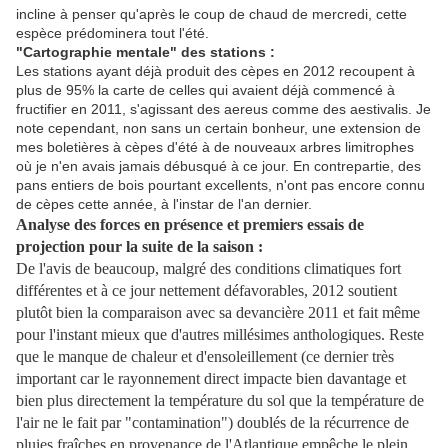
incline à penser qu'après le coup de chaud de mercredi, cette
espèce prédominera tout l'été.
"Cartographie mentale" des stations :
Les stations ayant déjà produit des cèpes en 2012 recoupent à
plus de 95% la carte de celles qui avaient déjà commencé à
fructifier en 2011, s'agissant des aereus comme des aestivalis. Je
note cependant, non sans un certain bonheur, une extension de
mes boletières à cèpes d'été à de nouveaux arbres limitrophes
où je n'en avais jamais débusqué à ce jour. En contrepartie, des
pans entiers de bois pourtant excellents, n'ont pas encore connu
de cèpes cette année, à l'instar de l'an dernier.
Analyse des forces en présence et premiers essais de
projection pour la suite de la saison :
De l'avis de beaucoup, malgré des conditions climatiques fort
différentes et à ce jour nettement défavorables, 2012 soutient
plutôt bien la comparaison avec sa devancière 2011 et fait même
pour l'instant mieux que d'autres millésimes anthologiques. Reste
que le manque de chaleur et d'ensoleillement (ce dernier très
important car le rayonnement direct impacte bien davantage et
bien plus directement la température du sol que la température de
l'air ne le fait par "contamination") doublés de la récurrence de
pluies fraîches en provenance de l'Atlantique empêche le plein