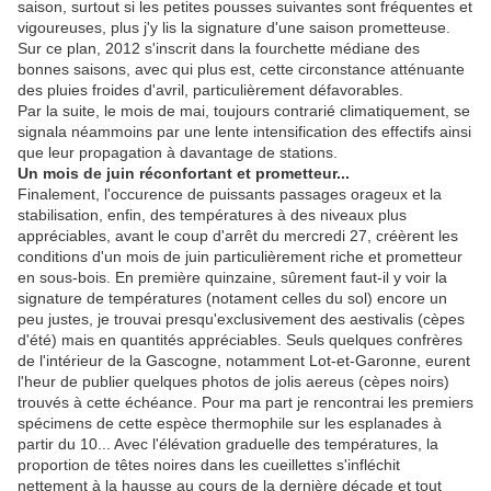
saison, surtout si les petites pousses suivantes sont fréquentes et
vigoureuses, plus j'y lis la signature d'une saison prometteuse.
Sur ce plan, 2012 s'inscrit dans la fourchette médiane des
bonnes saisons, avec qui plus est, cette circonstance atténuante
des pluies froides d'avril, particulièrement défavorables.
Par la suite, le mois de mai, toujours contrarié climatiquement, se
signala néammoins par une lente intensification des effectifs ainsi
que leur propagation à davantage de stations.
Un mois de juin réconfortant et prometteur...
Finalement, l'occurence de puissants passages orageux et la
stabilisation, enfin, des températures à des niveaux plus
appréciables, avant le coup d'arrêt du mercredi 27, créèrent les
conditions d'un mois de juin particulièrement riche et prometteur
en sous-bois. En première quinzaine, sûrement faut-il y voir la
signature de températures (notament celles du sol) encore un
peu justes, je trouvai presqu'exclusivement des aestivalis (cèpes
d'été) mais en quantités appréciables. Seuls quelques confrères
de l'intérieur de la Gascogne, notamment Lot-et-Garonne, eurent
l'heur de publier quelques photos de jolis aereus (cèpes noirs)
trouvés à cette échéance. Pour ma part je rencontrai les premiers
spécimens de cette espèce thermophile sur les esplanades à
partir du 10... Avec l'élévation graduelle des températures, la
proportion de têtes noires dans les cueillettes s'infléchit
nettement à la hausse au cours de la dernière décade et tout