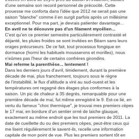
d'une semaine son record personnel de précocité. Cette
prouesse me conforta dans l'idée que 2012 ne serait pas une
saison "blanche" comme il en surgit parfois après un millésime
exceptionnel. Pour ma part, je devrais patienter davantage...
En avril ne te découvre pas d'un filament mycélien...
C'est qu'en ce premier semestre particulièrement contrasté et
déjanté, les pluies froides se sont invitées en Béarn sans leurs
orages précurseurs. De ce fait, tout processus fongique en
dormance (hormi les habituels mousserons et morilles), nous
n'eûmes pas l'heur de certains confrères girondins.
Mai referme la parenthèse... lentement !
Dans les derniers jours d'avril, timidement, durant la première
décade de mai, plus franchement, toujours sous le règne
de l'instabilité, le flux d'altitude a viré au sud-ouest et les
températures ont regagné des étages plus conformes à la
saison. Un pic de chaleur à 35 degrés, remarquable pour une
première décade de mai, fut même enregistré le 9. Est-ce lié, en
vertu du fameux "choc thermique", je trouvai mes premiers cèpes
le 17 mai, en bordure d'un sentier orné de laiche glauque,
exactement au même endroit que les tout premiers de 2011. La
date de cueillette du ou des premiers cèpes, peut-être ceux qui
me lisent régulièrement le savent-ils, recelle une information
capitale de mon point de vue. Plus les premiers sortent tôt en