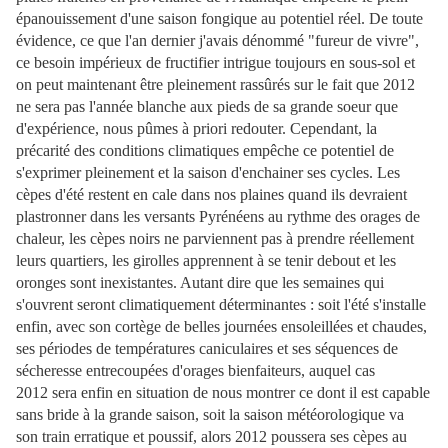
épanouissement d'une saison fongique au potentiel réel. De toute
évidence, ce que l'an dernier j'avais dénommé "fureur de vivre",
ce besoin impérieux de fructifier intrigue toujours en sous-sol et
on peut maintenant être pleinement rassûrés sur le fait que 2012
ne sera pas l'année blanche aux pieds de sa grande soeur que
d'expérience, nous pûmes à priori redouter. Cependant, la
précarité des conditions climatiques empêche ce potentiel de
s'exprimer pleinement et la saison d'enchainer ses cycles. Les
cèpes d'été restent en cale dans nos plaines quand ils devraient
plastronner dans les versants Pyrénéens au rythme des orages de
chaleur, les cèpes noirs ne parviennent pas à prendre réellement
leurs quartiers, les girolles apprennent à se tenir debout et les
oronges sont inexistantes. Autant dire que les semaines qui
s'ouvrent seront climatiquement déterminantes : soit l'été s'installe
enfin, avec son cortège de belles journées ensoleillées et chaudes,
ses périodes de températures caniculaires et ses séquences de
sécheresse entrecoupées d'orages bienfaiteurs, auquel cas
2012 sera enfin en situation de nous montrer ce dont il est capable
sans bride à la grande saison, soit la saison météorologique va
son train erratique et poussif, alors 2012 poussera ses cèpes au