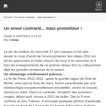
MENU
Accueil
» Un envol contrarié... mais prometteur !
Un envol contrarié... mais prometteur !
Publié le 02/07/2012 à 13:15
Par
cristau
Le pic de chaleur du mercredi 27 juin marque à n'en pas
douter le coup d'arrêt de l'envol printanier des cèpes 2012 en
terres gasconnes et invite chacun de nous à se retourner et à
tirer les enseignements de ce premier temps fort où s'ébauchent
déjà les grandes tendances de la saison.
Un démarrage extrêmement précoce...
La fin de l'hiver 2011-2012, après la grande vague de froid de
février, ainsi que le mois de mars, furent caractérisés par une
météorologie exceptionnellement ensoleillée, sèche et chaude,
surtout en mars. Dans ce contexte, l'irruption des premiers
orages, début-avril, donna à 2012 de briller. Dès le 9 mon
confrère et ami, Fabrice, m'envoyait quelques photos d'aestivalis
trouvés en bord de Leyre près du bassin d'Arcachon, battant