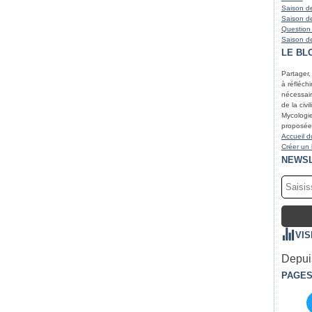
Saison de
Saison de
Question
Saison de
LE BL
Partager,
à réfléchir
nécessair
de la civi
Mycologie
proposées
Accueil d
Créer un
NEWS
VIS
Depuis
PAGE