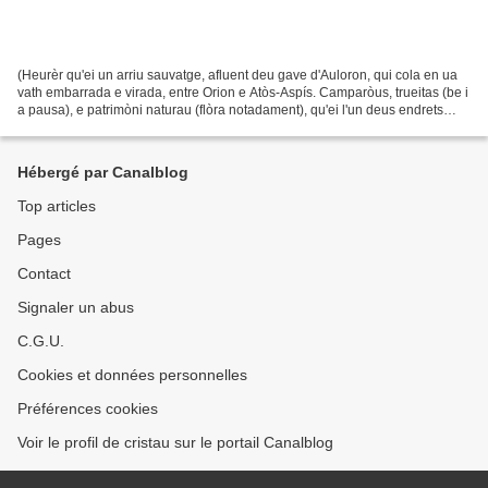
(Heurèr qu'ei un arriu sauvatge, afluent deu gave d'Auloron, qui cola en ua
vath embarrada e virada, entre Orion e Atòs-Aspís. Camparòus, trueitas (be i
a pausa), e patrimòni naturau (flòra notadament), qu'ei l'un deus endrets
màgers de la mea existéncia...
Hébergé par Canalblog
Top articles
Pages
Contact
Signaler un abus
C.G.U.
Cookies et données personnelles
Préférences cookies
Voir le profil de cristau sur le portail Canalblog