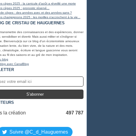
s cèpes 2025 : la canicule d'août a réveillé une morte
s cèpes 2025 : pronostic réservé...
 de cèpes : des années avec et des années sans ?
s champignons 2025 : les morilles s'accrochent à la vie...
OG DE CRISTAU DE HAUGUERNES
 transmettre des connaissances et des expériences, donner
, sensibiliser et divertir. Mais aussi militer et s'indigner si
e. Bienvenu(e)s sur ce blog d'un écoterroiriste amoureux
lisation lente, du bien vivre, de la nature et des mots.
, climatologie, écriture et langue gasconne vous seront
 au fil des saisons et au gré de mon inspiration.
u blog
 blog avec CanalBlog
LETTER
ITEURS
 la création
497 787
S
Suivre @C_d_Hauguernes