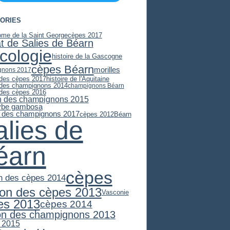
ORIES
ome de la Saint George
cèpes 2017
at de Salies de Béarn
cologie
histoire de la Gascogne
cèpes Béarn
morilles
gnons 2017
 des cèpes 2017
histoire de l'Aquitaine
 des champignons 2014
champignons Béarn
 des cèpes 2016
n des champignons 2015
ybe gambosa
 des champignons 2017
cèpes 2012
Béarn
alies de
éarn
cèpes
n des cèpes 2014
son des cèpes 2013
Vasconie
es 2013
cèpes 2014
on des champignons 2013
 2015