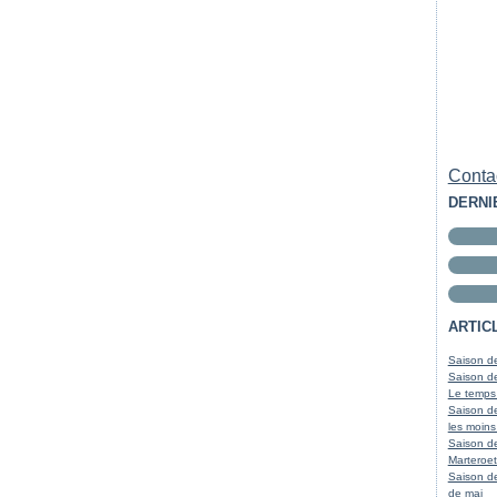
Contac
DERNI
ARTIC
Saison de
Saison de
Le temps
Saison de
les moins
Saison d
Marteroet
Saison de
de mai