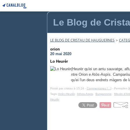
Le Blog de Crist
LE BLOG DE CRISTAU DE HAUGUERNES
>
CATEG
orion
20 mai 2020
Lo Heurèr
(Heurèr qu'ei un arriu sauvatge, af
ntre Orion e Atòs-Aspís. Camparòus,
qu'ei l'un deus endrets màgers de l
Posté par cristau à 15:24 -
Commentaires [
…
]
- Permalien [
Tags:
Arrèc-Heurèr
,
Athos-Aspis
,
Burgaronne
,
Moulin d'Ar
Heurèr