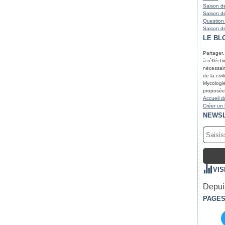
Saison de
Saison de
Question
Saison de
LE BL
Partager,
à réfléchir
nécessair
de la civi
Mycologie
proposées
Accueil d
Créer un
NEWS
VIS
Depuis
PAGE