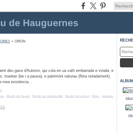
au de Hauguernes
RECH
ORIES
>
ORION
luent deu gave d'Auloron, qui cola en ua vath embarrada e virada, e
 trueitas (be i a pausa), e patrimòni naturau (flòra notadament),
ALBUM
a mea existéncia...
#
]
bus
,
Moulin de Heurèr
,
Moulin de Labartouille
,
Moulin de Labour
,
Orion
,
ruisseau
Album
Alb