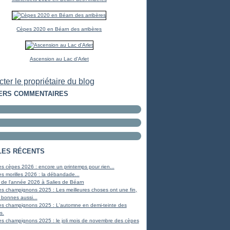
Cèpes 2020 en Béarn des arribères
Ascension au Lac d'Arlet
ter le propriétaire du blog
ERS COMMENTAIRES
LES RÉCENTS
s cèpes 2026 : encore un printemps pour rien...
s morilles 2026 : la débandade...
 de l'année 2026 à Salies de Béarn
s champignons 2025 : Les meilleures choses ont une fin,
 bonnes aussi...
es champignons 2025 : L'automne en demi-teinte des
s.
s champignons 2025 : le joli mois de novembre des cèpes