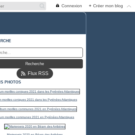
Connexion
+
Créer mon blog
ERCHE
Flux RSS
S PHOTOS
 morilles coniques 2021 dans les Pyrénées Atlantiques
um morilles communes 2021 en Pyrénées Atlantiques
Marteroets 2020 en Béarn des Arribères