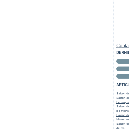
Contac
DERNI
ARTIC
Saison de
Saison de
Le temps
Saison de
les moins
Saison d
Marteroet
Saison de
de mai