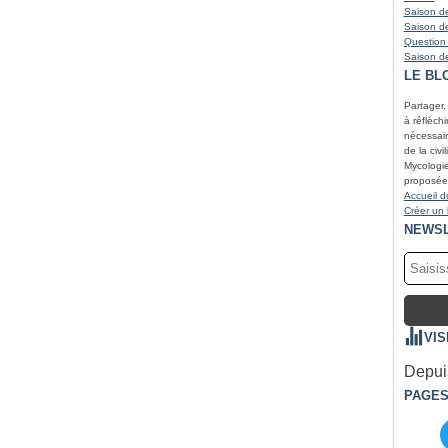
Saison de
Saison de
Question
Saison de
LE BL
Partager,
à réfléchir
nécessair
de la civi
Mycologie
proposées
Accueil d
Créer un
NEWS
VIS
Depuis
PAGE