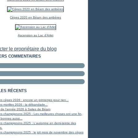
Cèpes 2020 en Béarn des arribères
Ascension au Lac d'Arlet
ter le propriétaire du blog
ERS COMMENTAIRES
LES RÉCENTS
s cèpes 2026 : encore un printemps pour rien...
s morilles 2026 : la débandade...
 de l'année 2026 à Salies de Béarn
s champignons 2025 : Les meilleures choses ont une fin,
 bonnes aussi...
es champignons 2025 : L'automne en demi-teinte des
s.
s champignons 2025 : le joli mois de novembre des cèpes