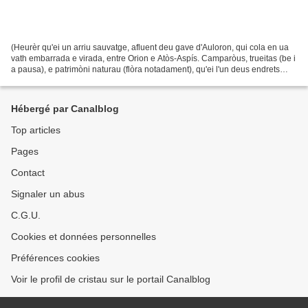
(Heurèr qu'ei un arriu sauvatge, afluent deu gave d'Auloron, qui cola en ua
vath embarrada e virada, entre Orion e Atòs-Aspís. Camparòus, trueitas (be i
a pausa), e patrimòni naturau (flòra notadament), qu'ei l'un deus endrets
màgers de la mea existéncia...
Hébergé par Canalblog
Top articles
Pages
Contact
Signaler un abus
C.G.U.
Cookies et données personnelles
Préférences cookies
Voir le profil de cristau sur le portail Canalblog