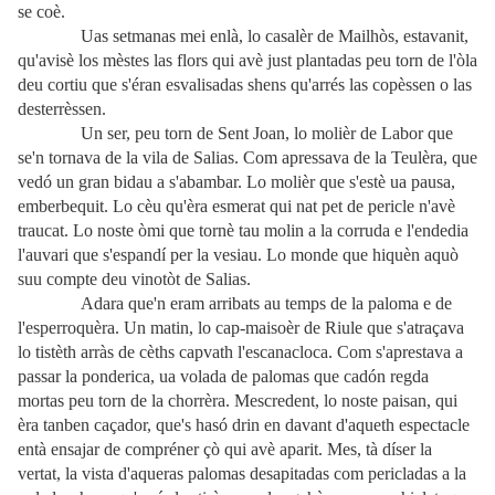
se coè.
Uas setmanas mei enlà, lo casalèr de Mailhòs, estavanit,
qu'avisè los mèstes las flors qui avè just plantadas peu torn de l'òla
deu cortiu que s'éran esvalisadas shens qu'arrés las copèssen o las
desterrèssen.
Un ser, peu torn de Sent Joan, lo molièr de Labor que
se'n tornava de la vila de Salias. Com apressava de la Teulèra, que
ved
ó
un gran bidau a s'abambar. Lo molièr que s'estè ua pausa,
emberbequit. Lo cèu qu'èra esmerat qui nat pet de pericle n'avè
traucat. Lo noste òmi que tornè tau molin a la corruda e l'endedia
l'auvari que s'espandí per la vesiau. Lo monde que hiquèn aquò
suu compte deu vinotòt de Salias.
Adara que'n eram arribats au temps de la paloma e de
l'esperroquèra. Un matin, lo cap-maisoèr de Riule que s'atraçava
lo tistèth arràs de cèths capvath l'escanacloca. Com s'aprestava a
passar la ponderica, ua volada de palomas que cadón regda
mortas peu torn de la chorrèra. Mescredent, lo noste paisan, qui
èra tanben caçador, que's hasó drin en davant d'aqueth espectacle
entà ensajar de compréner çò qui avè aparit. Mes, tà díser la
vertat, la vista d'aqueras palomas desapitadas com pericladas a la