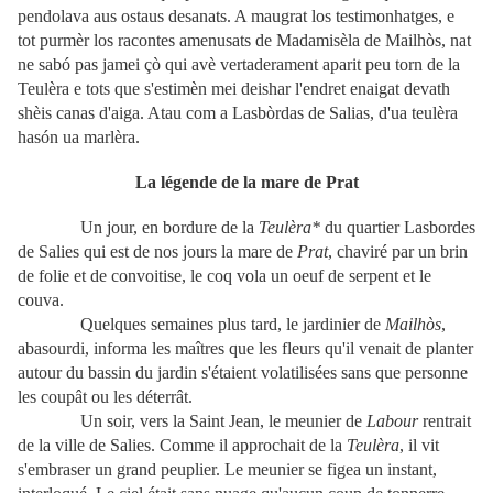
pendolava aus ostaus desanats. A maugrat los testimonhatges, e
tot purmèr los racontes amenusats de Madamisèla de Mailhòs, nat
ne sabó pas jamei çò qui avè vertaderament aparit peu torn de la
Teulèra e tots que s'estimèn mei deishar l'endret enaigat devath
shèis canas d'aiga. Atau com a Lasbòrdas de Salias, d'ua teulèra
hasón ua marlèra.
La légende de la mare de Prat
Un jour, en bordure de la
Teulèra*
du quartier Lasbordes
de Salies qui est de nos jours la mare de
Prat
, chaviré par un brin
de folie et de convoitise, le coq vola un oeuf de serpent et le
couva.
Quelques semaines plus tard, le jardinier de
Mailhòs
,
abasourdi, informa les maîtres que les fleurs qu'il venait de planter
autour du bassin du jardin s'étaient volatilisées sans que personne
les coupât ou les déterrât.
Un soir, vers la Saint Jean, le meunier de
Labour
rentrait
de la ville de Salies. Comme il approchait de la
Teulèra
, il
vit
s'embraser un grand peuplier. Le meunier se figea un instant,