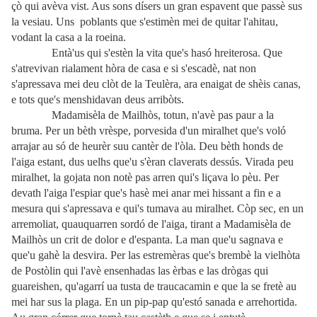
çò qui avèva vist. Aus sons dísers un gran espavent que passè sus
la vesiau. Uns poblants que s'estimèn mei de quitar l'ahitau,
vodant la casa a la roeina.
Entà'us qui s'estèn la vita que's hasó hreiterosa. Que
s'atrevivan rialament hòra de casa e si s'escadè, nat non
s'apressava mei deu clòt de la Teulèra, ara enaigat de shèis canas,
e tots que's menshidavan deus arribòts.
Madamisèla de Mailhòs, totun, n'avè pas paur a la
bruma. Per un bèth vrèspe, porvesida d'un miralhet que's voló
arrajar au só de heurèr suu cantèr de l'òla. Deu bèth honds de
l'aiga estant, dus uelhs que'u s'èran claverats dessús. Virada peu
miralhet, la gojata non notè pas arren qui's liçava lo pèu. Per
devath l'aiga l'espiar que's hasè mei anar mei hissant a fin e a
mesura qui s'apressava e qui's tumava au miralhet. Còp sec, en un
arremoliat, quauquarren sordó de l'aiga, tirant a Madamisèla de
Mailhòs un crit de dolor e d'espanta. La man que'u sagnava e
que'u gahè la desvira. Per las estremèras que's brembè la vielhòta
de Postòlin qui l'avè ensenhadas las èrbas e las drògas qui
guareishen, qu'agarrí ua tusta de traucacamin e que la se fretè au
mei har sus la plaga. En un pip-pap qu'estó sanada e arrehortida.