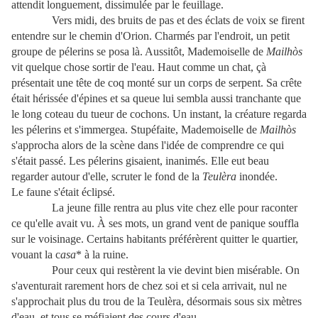
attendit longuement, dissimulée par le feuillage.
Vers midi, des bruits de pas et des éclats de voix se firent
entendre sur le chemin d'Orion. Charmés par l'endroit, un petit
groupe de pélerins se posa là. Aussitôt, Mademoiselle de
Mailhòs
vit quelque chose sortir de l'eau. Haut comme un chat, çà
présentait une tête de coq monté sur un corps de serpent. Sa crête
était hérissée d'épines et sa queue lui sembla aussi tranchante que
le long coteau du tueur de cochons. Un instant, la créature regarda
les pélerins et s'immergea. Stupéfaite, Mademoiselle de
Mailhòs
s'approcha alors de la scène dans l'idée de comprendre ce qui
s'était passé. Les pélerins gisaient, inanimés. Elle eut beau
regarder autour d'elle, scruter le fond de la
Teulèra
inondée.
Le faune s'était éclipsé.
La jeune fille rentra au plus vite chez elle pour raconter
ce qu'elle avait vu. À ses mots, un grand vent de panique souffla
sur le voisinage. Certains habitants préférèrent quitter le quartier,
vouant la c
asa
* à la ruine.
Pour ceux qui restèrent la vie devint bien misérable. On
s'aventurait rarement hors de chez soi et si cela arrivait, nul ne
s'approchait plus du trou de la Teulèra, désormais sous six mètres
d'eau, et tous se méfiaient des cours d'eau.