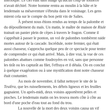
interloqué. Le ciel était sans nuage qu'aucun coup de tonnerre
n'avait déchiré. Notre homme rentra au moulin à la hâte et le
lendemain sa mésaventure s'ébruita dans le voisinage. Les gens
mirent cela sur le compte du bon petit vin de Salies.
À présent nous étions rendus au temps de la palombe et
du dépouillement du maïs. Un matin, le maître de maison de
Riule
trainait un panier plein de cèpes à travers le fragon. Comme il
s'apprêtait à passer le ponton, un vol de palombes tombèrent raide
mortes autour de la cascade. Incrédule, notre fermier, qui était
aussi chasseur, s'approcha quelque peu de ce spectacle pour tenter
de comprendre ce qui était arrivé. Mais, à dire vrai, la vue de ces
palombes abattues comme foudroyées en vol, sans que personne
les tirât ou les capturât au filet, l'effraya et il détala. On en conclut
à quelque exagération ou à une mystification dont notre chasseur
était coutumier.
Au mois de novembre, il fallut nettoyer le site de la
Teulèra
, que les ruissellements, les débris ligneux et les feuilles
gagnaient. Un après-midi, deux voisins apportèrent pelles et
pioches. Le lendemain matin on les trouva morts côte à côte au
bord d'une poche d'eau tout au fond du trou.
La nouvelle de la mort des deux voisins causa un vif