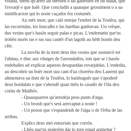
volada, shens qu'arrés las tirèssen o las gahèssen en un hialat, que
l'esvarjè e que halè. Que concludín a quauque grossiment o a ua
mistificacion qui lo noste caçador èra costumèr.
Au més mort, que caló netejar l'endret de la Teulèra, qui
las escorriulas, los buscalhs e las huelhas ganhavan. Un vrèspe,
dus vesins que's hasón seguir palas e picas. L'endematin que'us
trobèn morts ras e ras suu cantèr d'un lagoth au bèth honds deu
clòt.
La novèla de la mort deus dus vesins que susmavó tot
l'ahitau, e dinc aus vilatges de l'arrondalèra, tots que se i hasón
endeballes ad explicar aqueras desaparidas esvarjablas. L'endedia,
au descobrir un boèr mort suu cant d'ua chorrèra deu Laurent qui
alimentava ua dotz de la Teulèra, lo haishuguèr que s'apoderè
deus bordalats e que s'abendè quan tirèn lo casalèr de l'òla deu
cortiu de Mailhòs.
- Quauquarren qu'arrodeja peus punts d'aiga.
- Un broish que's serà arrecaptat a noste !
- Un poson que s'espandeish de l'aiga o de l'èrba de las
arribas.
Explics deus mei estraviats que corrón.
- Lhèu que'ns poderèm dar lo torn entad argüeitar ?