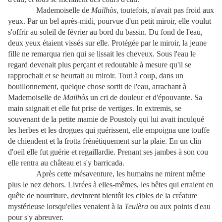
Mademoiselle de
Mailhòs
, toutefois, n'avait pas froid aux
yeux. Par un bel après-midi, pourvue d'un petit miroir, elle voulut
s'offrir au soleil de février au bord du bassin. Du fond de l'eau,
deux yeux étaient vissés sur elle. Protégée par le miroir, la jeune
fille ne remarqua rien qui se lissait les cheveux. Sous l'eau le
regard devenait plus perçant et redoutable à mesure qu'il se
rapprochait et se heurtait au miroir. Tout à coup, dans un
bouillonnement, quelque chose sortit de l'eau, arrachant à
Mademoiselle de
Mailhòs
un cri de douleur et d'épouvante. Sa
main saignait et elle fut prise de vertiges. In extremis, se
souvenant de la petite mamie de Poustoly qui lui avait inculqué
les herbes et les drogues qui guérissent, elle empoigna une touffe
de chiendent et la frotta frénétiquement sur la plaie. En un clin
d'oeil elle fut guérie et regaillardie. Prenant ses jambes à son cou
elle rentra au château et s'y barricada.
Après cette mésaventure, les humains ne mirent même
plus le nez dehors. Livrées à elles-mêmes, les bêtes qui erraient en
quête de nourriture, devinrent bientôt les cibles de la créature
mystérieuse lorsqu'elles venaient à la
Teulèra
ou aux points d'eau
pour s'y abreuver.