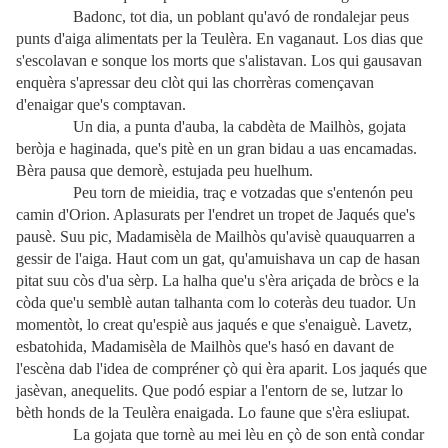
Badonc, tot dia, un poblant qu'avó de rondalejar peus
punts d'aiga alimentats per la Teulèra. En vaganaut. Los dias que
s'escolavan e sonque los morts que s'alistavan. Los qui gausavan
enquèra s'apressar deu clòt qui las chorrèras començavan
d'enaigar que's comptavan.
Un dia, a punta d'auba, la cabdèta de Mailhòs, gojata
beròja e haginada, que's pitè en un gran bidau a uas encamadas.
Bèra pausa que demorè, estujada peu huelhum.
Peu torn de mieidia, traç e votzadas que s'entenón peu
camin d'Orion. Aplasurats per l'endret un tropet de Jaqués que's
pausè. Suu pic, Madamisèla de Mailhòs qu'avisè quauquarren a
gessir de l'aiga. Haut com un gat, qu'amuishava un cap de hasan
pitat suu còs d'ua sèrp. La halha que'u s'èra ariçada de bròcs e la
còda que'u semblè autan talhanta com lo coteràs deu tuador. Un
momentòt, lo creat qu'espiè aus jaqués e que s'enaiguè. Lavetz,
esbatohida, Madamisèla de Mailhòs que's hasó en davant de
l'escèna dab l'idea de compréner çò qui èra aparit. Los jaqués que
jasèvan, anequelits. Que podó espiar a l'entorn de se, lutzar lo
bèth honds de la Teulèra enaigada. Lo faune que s'èra esliupat.
La gojata que tornè au mei lèu en çò de son entà condar