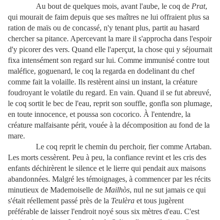
Au bout de quelques mois, avant l'aube, le coq de
Prat
,
qui mourait de faim depuis que ses maîtres ne lui offraient plus sa
ration de maïs ou de concassé, n'y tenant plus, partit au hasard
chercher sa pitance. Apercevant la mare il s'approcha dans l'espoir
d'y picorer des vers. Quand elle l'aperçut, la chose qui y séjournait
fixa intensément son regard sur lui. Comme immunisé contre tout
maléfice, goguenard, le coq la regarda en dodelinant du chef
comme fait la volaille. Ils restèrent ainsi un instant, la créature
foudroyant le volatile du regard. En vain. Quand il se fut abreuvé,
le coq sortit le bec de l'eau, reprit son souffle, gonfla son plumage,
en toute innocence, et poussa son cocorico. À l'entendre, la
créature malfaisante périt, vouée à la décomposition au fond de la
mare.
Le coq reprit le chemin du perchoir, fier comme Artaban.
Les morts cessèrent. Peu à peu, la confiance revint et les cris des
enfants déchirèrent le silence et le lierre qui pendait aux maisons
abandonnées. Malgré les témoignages, à commencer par les récits
minutieux de Mademoiselle de
Mailhòs
, nul ne sut jamais ce qui
s'était réellement passé près de la
Teulèra
et tous jugèrent
préférable de laisser l'endroit noyé sous six mètres d'eau. C'est