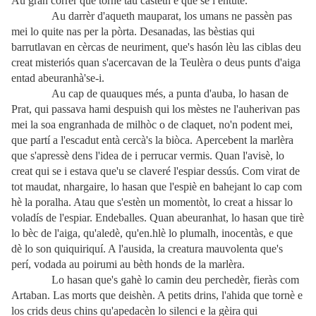
Au gran córrer que tornè tau castèth e que se i entutè.
Au darrèr d'aqueth mauparat, los umans ne passèn pas
mei lo quite nas per la pòrta. Desanadas, las bèstias qui
barrutlavan en cèrcas de neuriment, que's hasón lèu las ciblas deu
creat misteriós quan s'acercavan de la Teulèra o deus punts d'aiga
entad abeuranhà'se-i.
Au cap de quauques més, a punta d'auba, lo hasan de
Prat, qui passava hami despuish qui los mèstes ne l'auherivan pas
mei la soa engranhada de milhòc o de claquet, no'n podent mei,
que partí a l'escadut entà cercà's la biòca. Apercebent la marlèra
que s'apressè dens l'idea de i perrucar vermis. Quan l'avisè, lo
creat qui se i estava que'u se claveré l'espiar dessús. Com virat de
tot maudat, nhargaire, lo hasan que l'espiè en bahejant lo cap com
hè la poralha. Atau que s'estèn un momentòt, lo creat a hissar lo
voladís de l'espiar. Endeballes. Quan abeuranhat, lo hasan que tirè
lo bèc de l'aiga, qu'aledè, qu'en.hlè lo plumalh, inocentàs, e que
dè lo son quiquiriquí. A l'ausida, la creatura mauvolenta que's
perí, vodada au poirumi au bèth honds de la marlèra.
Lo hasan que's gahè lo camin deu perchedèr, fieràs com
Artaban. Las morts que deishèn. A petits drins, l'ahida que tornè e
los crids deus chins qu'apedacèn lo silenci e la gèira qui