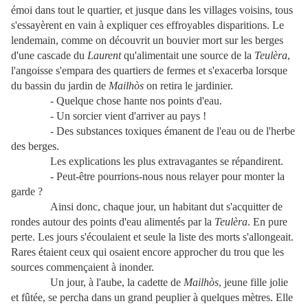
émoi dans tout le quartier, et jusque dans les villages voisins, tous
s'essayèrent en vain à expliquer ces effroyables disparitions. Le
lendemain, comme on découvrit un bouvier mort sur les berges
d'une cascade du
Laurent
qu'alimentait une source de la
Teulèra
,
l'angoisse s'empara des quartiers de fermes et s'exacerba lorsque
du bassin du jardin de
Mailhòs
on retira le jardinier.
- Quelque chose hante nos points d'eau.
- Un sorcier vient d'arriver au pays !
- Des substances toxiques émanent de l'eau ou de l'herbe
des berges.
Les explications les plus extravagantes se répandirent.
- Peut-être pourrions-nous nous relayer pour monter la
garde ?
Ainsi donc, chaque jour, un habitant dut s'acquitter de
rondes autour des points d'eau alimentés par la
Teulèra
. En pure
perte. Les jours s'écoulaient et seule la liste des morts s'allongeait.
Rares étaient ceux qui osaient encore approcher du trou que les
sources commençaient à inonder.
Un jour, à l'aube, la cadette de
Mailhòs
, jeune fille jolie
et fûtée, se percha dans un grand peuplier à quelques mètres. Elle