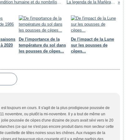
De la mondialisation, de l'universalité de la condition humaine et du nombrilisme contemporain
La legenda de la Marlèra de Prat
 saisons
De l'importance de la
De l'impact de la Lune
 à 2020
température du sol dans
sur les pousses de
les pousses de cèpes...
cèpes...
st toujours en cours. Il s'agit de la plus prodigieuse poussée de
11 novembre, ou plutôt la mi-novembre. Il y a tout de même un
jolie poussée de cèpes d'une dizaine de jours avait sévi vers le 20
lanches (ce qui ne s'est pas encore produit dans mon secteur cette
e cueillette de têtes noires sous les chênes. Aux rivages de la
 cèpes est beaucoup plus courante et il y a même parfois des