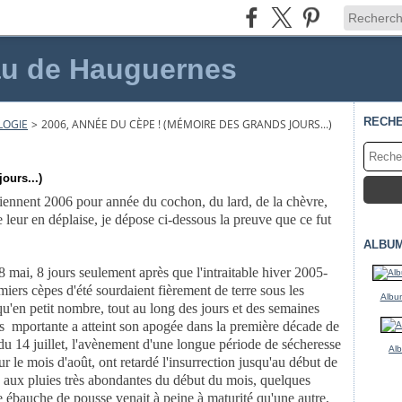
au de Hauguernes
RECH
LOGIE
>
2006, ANNÉE DU CÈPE ! (MÉMOIRE DES GRANDS JOURS...)
ours...)
tiennent 2006 pour année du cochon, du lard, de la chèvre,
 leur en déplaise, je
dépose ci-dessous la preuve que ce fut
ALBU
8 mai, 8 jours
seulement après que l'intraitable hiver 2005-
emiers cèpes d'été sourdaient
fièrement de terre sous les
Album
u'en petit nombre, tout au long des jours et des semaines
s mportante a atteint
son apogée dans la première décade de
r du 14 juillet, l'avènement d'une longue
période de sécheresse
Al
ur le mois d'août, ont retardé l'insurrection jusqu'au début de
 aux pluies très
abondantes du début du mois, quelques
e ébauche de pousse venait à peine à
maturité qu'une autre,