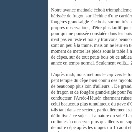
Notre avance matinale échoit triomphaleme
hérissée de fragon
sur l'échine d'une carriè
fougères grand-aigle. Ce bois, surtout très
p
propres observations, d'être plus tardif que 
pour qu'une poussée
constatée dans les boi
n'est pas en reste et nous y trouvons
beaucou
sont un peu à la traine, mais on ne leur en t
moment de mettre les pieds
sous la table à 
de cèpes, sur de tout petits bois où ce table
année en temps
normal. Seulement voilà... 
L'après-midi, nous mettons le cap vers le f
petit temple du cèpe bien
connu des mycolo
de beaucoup plus loin d'ailleurs... De grand
de fragon et de
fougère grand-aigle pour l'e
conducteur, l'Arrèc-Héurèr, charmant
ruisse
celui beaucoup plus tumultueux du gave d'
t-ils tant dans ce
secteur, particulièrement sa
définitive à ce sujet... La nature du
sol ? L'
collinnes à conserver plus qu'ailleurs un s
de notre cèpe après
les orages du 15 aout e