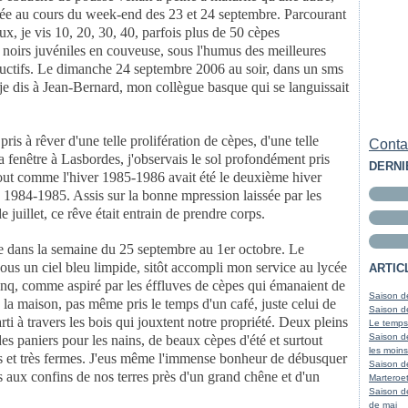
cée
au cours du week-end des 23 et 24 septembre. Parcourant
ux, je vis 10, 20, 30, 40, parfois
plus de 50 cèpes
s
noirs juvéniles en couveuse, sous l'humus des meilleures
ductifs. Le dimanche 24 septembre
2006 au soir, dans un sms
 je dis à Jean-Bernard, mon collègue basque qui se
languissait
 pris à rêver
d'une telle prolifération de cèpes, d'une telle
Contac
 fenêtre à Lasbordes, j'observais le sol
profondément pris
DERNI
tout
comme l'hiver 1985-1986 avait été le deuxième hiver
 de 1984-1985. Assis sur la bonne
mpression laissée par les
e juillet, ce rêve était entrain de prendre corps.
re dans la
semaine du 25 septembre au 1er octobre. Le
 sous un ciel bleu limpide, sitôt accompli mon
service au lycée
ARTIC
inq,
comme aspiré par les éffluves de cèpes qui émanaient de
Saison de
à la maison, pas même pris
le temps d'un café, juste celui de
Saison de
rti à travers les bois qui jouxtent notre propriété.
Deux pleins
Le temps
Saison d
 des paniers
pour les nains, de beaux cèpes d'été et surtout
les moins
s et très fermes. J'eus même l'immense
bonheur de débusquer
Saison d
es
aux confins de nos terres près d'un grand chêne et d'un
Marteroet
Saison d
de mai