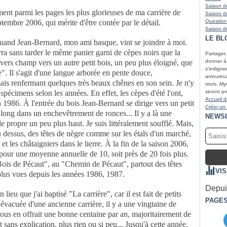
Saison de
ment parmi les pages
les plus glorieuses de ma carrière de
Saison de
ptembre 2006, qui mérite d'être contée par le
détail.
Question
Saison de
LE BL
 quand
Jean-Bernard, mon ami basque, vint se joindre à moi.
vra sans tarder le même panier
garni de cèpes noirs que la
Partager
avers champ vers un autre petit bois, un peu plus éloigné, que
donner à r
s'indigne
. Il s'agit
d'une langue arborée en pente douce,
amoureux 
mais renfermant quelques très beaux chênes en son
sein. Je n'y
mots. Myc
0
spécimens selon les années. En effet, les cèpes d'été l'ont,
seront pr
Accueil d
n 1986. À l'entrée du
bois Jean-Bernard se dirige vers un petit
Créer un
n long dans un enchevêtrement de ronces... Il y
a là une
NEWS
 le propre
un peu plus haut. Je suis littéralement soufflé. Mais,
 du dessus, des têtes de nègre comme
sur les étals d'un marché,
et les châtaigniers dans le lierre. À la fin de la saison
2006,
s pour une
moyenne annuelle de 10, soit près de 20 fois plus.
 "Bois de Pécaut", au "Chemin
de Pécaut", partout des têtes
VI
plus vues depuis les années 1986, 1987.
Depuis
un lieu que
j'ai baptisé "La carrière", car il est fait de petits
PAGE
re évacuée d'une
ancienne carrière, il y a une vingtaine de
nous en offrait une bonne centaine par an,
majoritairement de
et
sans explication, plus rien ou si peu... Jusqu'à cette année.