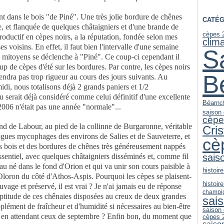
nt dans le bois "de
Piné". Une très jolie bordure de chênes
CATÉG
re, et flanquée de quelques châtaigniers
et d'une brande de
cèpes 
roductif en cèpes noirs, a la réputation, fondée selon mes
clim
ses voisins. En effet,
il faut bien l'intervalle d'une semaine
S
s mitoyens se déclenche à "Piné".
Ce coup-ci cependant il
p de cèpes d'été sur les bordures. Par contre, les cèpes
noirs
B
iendra pas trop
rigueur au cours des jours suivants. Au
midi, nous totalisons déjà 2 grands paniers et 1/2
au serait déjà
considéré comme celui définitif d'une excellente
Béarn
c
2006 n'était pas une année "normale"...
saison
cèpe
ond de Labour, au pied
de la collinne de Burgaronne, véritable
Cri
gues mycophages des environs de Salies et de
Sauveterre, et
cè
s bois et
des bordures de chênes très généreusement nappés
ssentiel, avec quelques châtaigniers
disséminés et, comme fil
sais
au né dans le fond d'Orion et qui va unir son cours paisible à
histoire
Oloron du côté
d'Athos-Aspis. Pourquoi les cèpes se plaisent-
histoir
uvage et préservé, il est vrai ? Je
n'ai jamais eu de réponse
champi
aptitude de ces chênaies disposées au creux de deux grandes
sai
upplément de fraîcheur
et d'humidité si nécessaires au bien-être
saison
t en attendant ceux de septembre ? Enfin bon,
du moment que
cèpes 