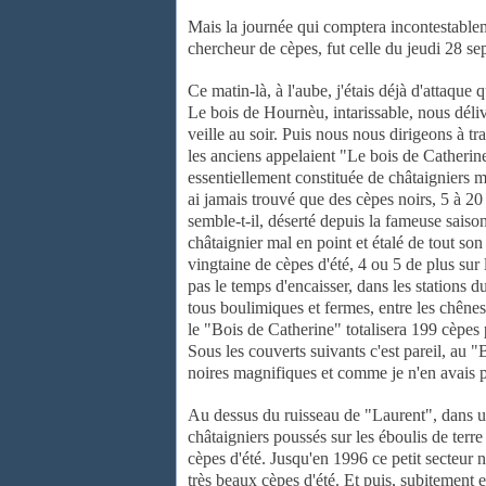
Mais la journée qui comptera incontestable
chercheur de cèpes, fut celle
du jeudi 28 se
Ce matin-là, à l'aube, j'étais déjà d'attaque
Le bois de
Hournèu, intarissable, nous déli
veille au soir. Puis nous nous dirigeons
à tr
les anciens appelaient "Le bois de Catherine"
essentiellement constituée de
châtaigniers 
ai jamais trouvé que des cèpes noirs, 5 à 2
semble-t-il, déserté depuis la fameuse saiso
châtaignier mal en point
et étalé de tout so
vingtaine de cèpes d'été, 4 ou 5 de plus sur
pas le temps
d'encaisser, dans les stations
tous boulimiques et fermes, entre les
chênes 
le "Bois de Catherine" totalisera 199 cèpe
Sous les couverts
suivants c'est pareil, au
noires magnifiques et comme je
n'en avais 
Au dessus du ruisseau de "Laurent", dans 
châtaigniers poussés sur les éboulis de ter
cèpes d'été. Jusqu'en
1996 ce petit secteur 
très beaux cèpes d'été. Et puis, subitement 