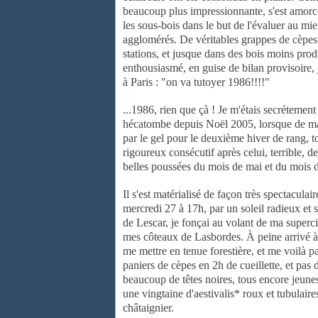
beaucoup plus impressionnante, s'est amor
les sous-bois
dans le but de l'évaluer au mie
agglomérés. De véritables grappes de cèpe
stations,
et jusque dans des bois moins pro
enthousiasmé, en guise de bilan
provisoire,
à Paris : "on va tutoyer 1986!!!!"
...1986, rien que çà ! Je m'étais secrétement
hécatombe depuis
Noël 2005, lorsque de ma
par le gel pour le deuxième hiver de rang, 
rigoureux
consécutif après celui, terrible,
belles poussées du mois de mai et du
mois d
Il s'est matérialisé de façon très spectaculai
mercredi 27 à 17h, par un
soleil radieux et
de Lescar, je fonçai au volant de ma superc
mes
côteaux de Lasbordes. À peine arrivé 
me mettre en tenue forestière,
et me voilà pa
paniers de cèpes en 2h de cueillette, et pas
beaucoup de têtes
noires, tous encore jeune
une vingtaine d'aestivalis* roux et tubulair
châtaignier.