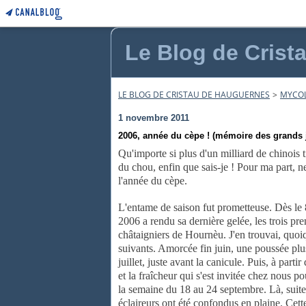
Le Blog de Crist
LE BLOG DE CRISTAU DE HAUGUERNES
>
MYCO
1 novembre 2011
2006, année du cèpe ! (mémoire des grands j
Qu'importe si plus d'un milliard de
chinois 
du chou, enfin que sais-je ! Pour ma part, ne
l'année du cèpe.
L'entame de saison fut prometteuse. Dès le 
2006 a rendu sa
dernière gelée, les trois pr
châtaigniers de Hournèu. J'en trouvai,
quoiq
suivants. Amorcée fin juin, une poussée plu
juillet, juste avant la
canicule. Puis, à parti
et la fraîcheur qui s'est invitée chez nous
po
la semaine du 18 au 24 septembre. Là, suite
éclaireurs ont été
confondus en plaine. Cett