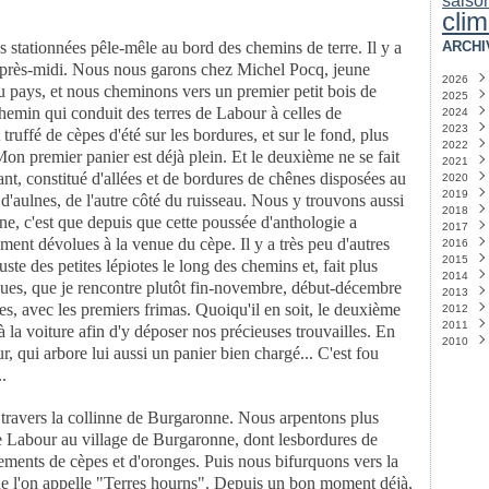
saiso
clim
s stationnées
pêle-mêle au bord des chemins de terre. Il y a
ARCHI
près-midi. Nous nous garons chez
Michel Pocq, jeune
2026
u pays, et nous cheminons vers un premier petit bois de
2025
Juin
 chemin qui conduit des terres de
Labour à celles de
2024
Févri
Déc
2023
Août
Déc
t
truffé de cèpes d'été sur les bordures, et sur le fond, plus
2022
Juille
Nov
Déc
 Mon premier panier est
déjà plein. Et le deuxième ne se fait
2021
Févri
Octo
Nov
Déc
vant, constitué d'allées et de bordures de chênes
disposées au
2020
Janv
Juille
Octo
Nov
Déc
2019
Juin
Sept
Octo
Octo
Déc
t
d'aulnes, de l'autre côté du ruisseau. Nous y trouvons aussi
2018
Mars
Août
Sept
Sept
Nov
Déc
ne, c'est que depuis que
cette poussée d'anthologie a
2017
Févri
Juille
Août
Août
Octo
Octo
Déc
ment dévolues à la venue du cèpe. Il y a très peu
d'autres
2016
Janv
Juin
Juille
Juin
Sept
Sept
Nov
Déc
2015
Mai
Juin
Mai
Août
Août
Sept
Nov
Déc
(
(
juste des
petites lépiotes le long des chemins et, fait plus
2014
Mars
Mai
Avril
Juille
Juille
Août
Octo
Nov
Déc
(
pues, que je rencontre plutôt
fin-novembre, début-décembre
2013
Janv
Avril
Févri
Mai
Juin
Juille
Sept
Sept
Nov
Déc
(
es, avec les premiers frimas. Quoiqu'il en soit, le
deuxième
2012
Janv
Janv
Mars
Avril
Juin
Août
Août
Octo
Nov
Déc
2011
Janv
Janv
Mai
Juille
Juille
Août
Sept
Nov
Déc
(
'à la
voiture afin d'y déposer nos précieuses trouvailles. En
2010
Mars
Juin
Juin
Juille
Août
Octo
Nov
Déc
r, qui arbore lui aussi un panier
bien chargé... C'est fou
Févri
Mai
Avril
Mai
Juille
Sept
Octo
Nov
Déc
(
(
.
Janv
Févri
Mars
Avril
Juin
Août
Sept
Octo
Nov
Janv
Févri
Févri
Avril
Juille
Août
Sept
Octo
Janv
Janv
Mars
Juin
Juille
Août
Sept
 travers la
collinne de Burgaronne. Nous arpentons plus
Févri
Mai
Juin
Juin
(
de Labour au village de Burgaronne, dont les
bordures de
Janv
Avril
Mai
Mai
(
(
Mars
Avril
Avril
isements de
cèpes et d'oronges. Puis nous bifurquons vers la
Févri
Mars
Mars
ue l'on appelle "Terres hourns".
Depuis un bon moment déjà,
Janv
Févri
Févri