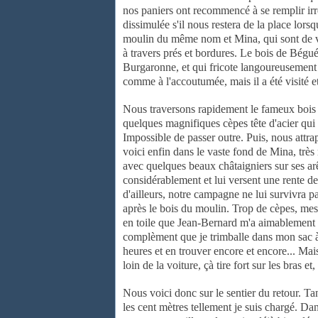
nos paniers ont recommencé à se
remplir i
dissimulée s'il nous restera de la place lor
moulin du même nom et
Mina, qui sont de 
à travers prés et bordures. Le bois de Bégu
Burgaronne, et
qui fricote langoureusement
comme à l'accoutumée, mais il a été visité e
Nous traversons rapidement le fameux boi
quelques magnifiques cèpes tête
d'acier qui
Impossible de passer outre. Puis, nous attra
voici enfin dans le vaste
fond de Mina, très
avec quelques beaux châtaigniers sur ses ar
considérablement et lui versent une rente de 
d'ailleurs, notre campagne ne
lui survivra p
après le bois du moulin. Trop de cèpes, me
en toile que
Jean-Bernard m'a aimablement 
complèment que je trimballe dans mon sac 
heures et en
trouver encore et encore... Ma
loin de la voiture, çà tire fort sur les
bras et,
Nous voici donc sur le sentier du retour. Ta
les cent mètres
tellement je suis chargé. Da