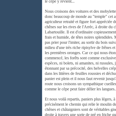
le cèpe y revient...
Nous croisons des voitures et des mobylette
donc beaucoup de
monde au "temple" cet a
agriculteur retraité et figure fort appréciée
d
chênes sur
les rives de l'Arrèc, à droite du
Labartouille. Il est d'ordinaire copieusemen
frais et humide, de têtes noires splendides.
pas prier pour l'imiter, au
sortir du bois sui
milieu d'une très riche ripisylve de frênes e
les
premières oronges. Car ce qui nous éton
commencé, les forêts sont comme
exclusive
espèces, ni bolets, ni amanites, ni russules, 
étonnant par sa
précocité, des helvelles cré
dans les litières de feuilles
roussies et déchu
panier est plein et il nous faut revenir jusqu
route nous
croisons un sympathique cueilleu
comme le cèpe peut faire délier les
langues..
Et nous voilà repartis, paniers plus légers, à
précisément le chemin
qui relie le moulin 
chênes et châtaigniers sont de véritables g
droite à travers
une sorte de pré en friche q