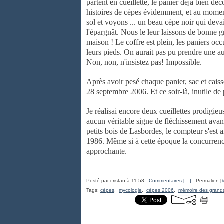
partent en cueillette, le panier déjà bien dé
histoires
de cèpes évidemment, et au moment
sol et voyons ... un beau cèpe noir qui
devai
l'épargnât. Nous le leur laissons de bonne
maison ! Le coffre est plein, les
paniers occu
leurs pieds. On aurait pas pu prendre une 
Non, non, n'insistez
pas! Impossible.
Après avoir pesé chaque panier, sac et caiss
28 septembre 2006. Et ce
soir-là, inutile de
Je réalisai encore deux cueillettes prodigie
aucun véritable signe de
fléchissement avan
petits bois de Lasbordes, le compteur s'est a
1986. Même si à
cette époque la concurrence
approchante.
Posté par cristau à 11:58 -
Commentaires [
…
]
- Permalien [
Tags:
cèpes
,
mycologie
,
cèpes 2006
,
mémoire des grands