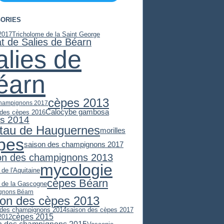
ORIES
2017
Tricholome de la Saint George
at de Salies de Béarn
alies de
éarn
cèpes 2013
hampignons 2017
Calocybe gambosa
 des cèpes 2016
s 2014
stau de Hauguernes
morilles
pes
saison des champignons 2017
on des champignons 2013
mycologie
 de l'Aquitaine
cèpes Béarn
e de la Gascogne
gnons Béarn
son des cèpes 2013
 des champignons 2014
saison des cèpes 2017
cèpes 2015
2012