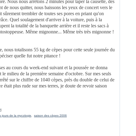
coré.
Nous nous arrêtons 2 minutes pour taper la causette, des
 de nous quitter, nous baissons
les yeux de concert vers le
t sûrement trembler de toutes ses pores en priant qu'on
 grâce. Quel soulagement
d'arriver à la voiture, puis à la
pent la totalité de la banquette arrière et il reste
les sacs à
autostoppeuse.
Même mignonne... Même très très mignonne !
e, nous totalisons
55 kg de cèpes pour cette seule journée du
 péciser quelle fut notre pitance !
uses au cours du
week-end suivant et la poussée ne donna
t le milieu de la première semaine d'octobre. Sur
mes seuls
rrêté sur le
chiffre de 1040 cèpes, près du double de celui de
 était plus rude sur mes terres, je
doute de revoir saison
#
]
 jours de la mycologie
,
saison des cèpes 2006