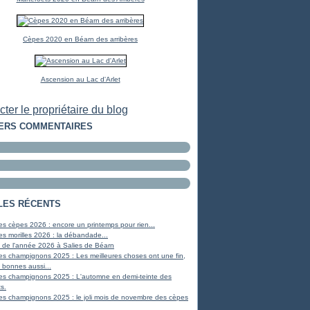
Cèpes 2020 en Béarn des arribères
Ascension au Lac d'Arlet
ter le propriétaire du blog
ERS COMMENTAIRES
LES RÉCENTS
s cèpes 2026 : encore un printemps pour rien...
s morilles 2026 : la débandade...
 de l'année 2026 à Salies de Béarn
es champignons 2025 : Les meilleures choses ont une fin,
 bonnes aussi...
es champignons 2025 : L'automne en demi-teinte des
s.
es champignons 2025 : le joli mois de novembre des cèpes