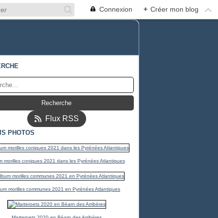
Connexion
+
Créer mon blog
ERCHE
Flux RSS
MS PHOTOS
 morilles coniques 2021 dans les Pyrénées Atlantiques
bum morilles communes 2021 en Pyrénées Atlantiques
Marteroets 2020 en Béarn des Arribères