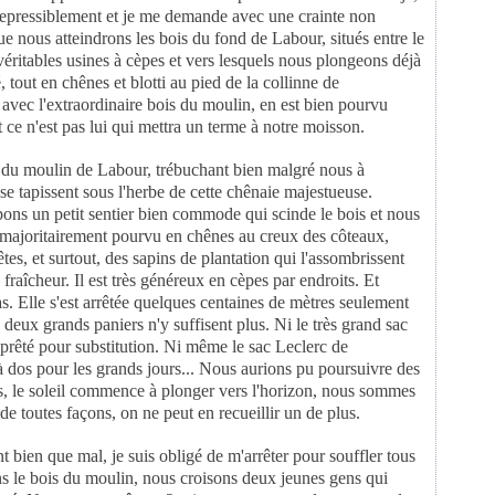
rrepressiblement et je me demande avec une crainte non
Janv
Janv
sque nous atteindrons
les bois du fond de Labour, situés entre le
véritables usines à cèpes et vers lesquels nous
plongeons déjà
é,
tout en chênes et blotti au pied de la collinne de
 avec l'extraordinaire bois du moulin, en
est bien pourvu
t ce
n'est pas lui qui mettra un terme à notre moisson.
s du moulin de Labour,
trébuchant bien malgré nous à
 se tapissent sous l'herbe de cette chênaie majestueuse.
pons un petit sentier
bien commode qui scinde le bois et nous
 majoritairement pourvu en chênes au creux des
côteaux,
êtes, et
surtout, des sapins de plantation qui l'assombrissent
fraîcheur. Il est très
généreux en cèpes par endroits. Et
as. Elle s'est arrêtée quelques centaines de mètres
seulement
s deux grands
paniers n'y suffisent plus. Ni le très grand sac
prêté pour substitution. Ni même le
sac Leclerc de
à dos pour
les grands jours... Nous aurions pu poursuivre des
is, le soleil commence à plonger vers
l'horizon, nous sommes
 de toutes façons, on ne peut en recueillir un de plus.
nt bien que mal, je
suis obligé de m'arrêter pour souffler tous
ns le bois du moulin, nous croisons deux
jeunes gens qui