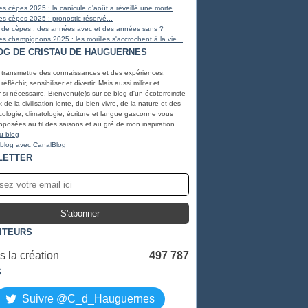
s cèpes 2025 : la canicule d'août a réveillé une morte
s cèpes 2025 : pronostic réservé...
 de cèpes : des années avec et des années sans ?
s champignons 2025 : les morilles s'accrochent à la vie...
OG DE CRISTAU DE HAUGUERNES
, transmettre des connaissances et des expériences,
éfléchir, sensibiliser et divertir. Mais aussi militer et
r si nécessaire. Bienvenu(e)s sur ce blog d'un écoterroiriste
de la civilisation lente, du bien vivre, de la nature et des
ologie, climatologie, écriture et langue gasconne vous
oposées au fil des saisons et au gré de mon inspiration.
u blog
 blog avec CanalBlog
LETTER
SITEURS
 la création
497 787
S
Suivre @C_d_Hauguernes