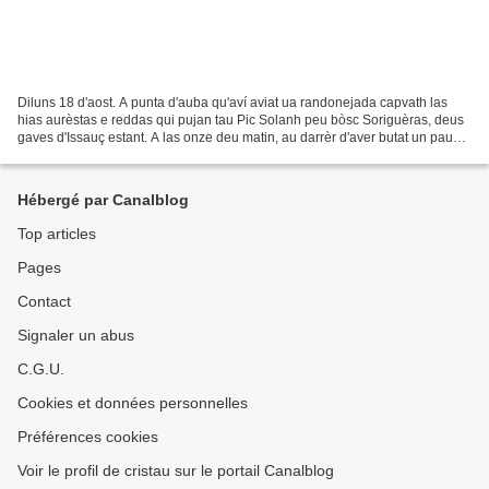
Diluns 18 d'aost. A punta d'auba qu'aví aviat ua randonejada capvath las
hias aurèstas e reddas qui pujan tau Pic Solanh peu bòsc Soriguèras, deus
gaves d'Issauç estant. A las onze deu matin, au darrèr d'aver butat un pausòt
en un malh, que'm trobèi au...
Hébergé par Canalblog
Top articles
Pages
Contact
Signaler un abus
C.G.U.
Cookies et données personnelles
Préférences cookies
Voir le profil de cristau sur le portail Canalblog