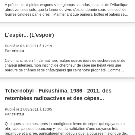
À présent qu'à pleins wagons si longtemps attendus, les rails de l'Atlantique
abreuvent nos sols, que la fureur de vivre s'est endormie sous le linceul de
feuilles cinglées par le grésil. Maintenant que paniers, bottes et bâtons se
morfondent au coin...
L'espèr... (L'espoir)
Publié le 03/10/2011 à 12:19
Par
cristau
Ce dimanche, en fin de matinée, malgré quinze jours de sécheresse et de
chaleur intenses, mon instinct de chercheur de cèpe me hélait vers une
bordure de chênes et de châtaigniers qui ceint notre propriété. Comme
j'approchai, j'aperçus qu'un ramasseur...
Tchernobyl - Fukushima, 1986 - 2011, des
retombées radioactives et des cèpes...
Publié le 27/08/2011 à 13:05
Par
cristau
Quelques semaines après la prodigieuse levée de cèpes qui égaya notre
été, j'aperçois que beaucoup y lisent la validation d'une croyance très
répandue et ancrée, particulièrement depuis que la poussée historique de