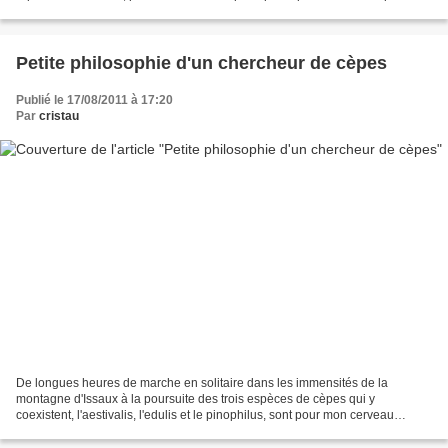
l'année 1986 coïncida avec les retombées...
Petite philosophie d'un chercheur de cèpes
Publié le 17/08/2011 à 17:20
Par
cristau
De longues heures de marche en solitaire dans les immensités de la
montagne d'Issaux à la poursuite des trois espèces de cèpes qui y
coexistent, l'aestivalis, l'edulis et le pinophilus, sont pour mon cerveau
fécond le prétexte et le support idéal à d'innombrables...