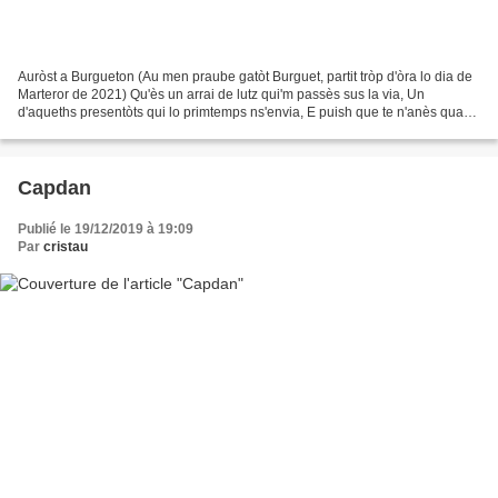
Auròst a Burgueton (Au men praube gatòt Burguet, partit tròp d'òra lo dia de
Marteror de 2021) Qu'ès un arrai de lutz qui'm passès sus la via, Un
d'aqueths presentòts qui lo primtemps ns'envia, E puish que te n'anès quan
truquè Marteror Atucat peu mau...
Capdan
Publié le 19/12/2019 à 19:09
Par
cristau