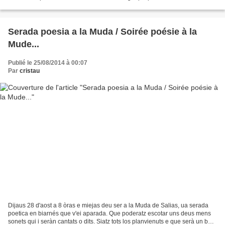
bòsc miejancèr on s'auburan los...
Serada poesia a la Muda / Soirée poésie à la
Mude...
Publié le 25/08/2014 à 00:07
Par
cristau
Dijaus 28 d'aost a 8 òras e miejas deu ser a la Muda de Salias, ua serada
poetica en biarnés que v'ei aparada. Que poderatz escotar uns deus mens
sonets qui i seràn cantats o dits. Siatz tots los planvienuts e que serà un bèth