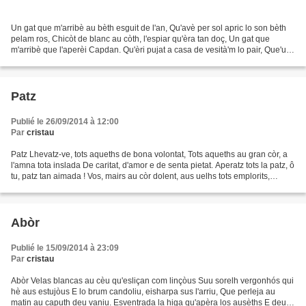
Un gat que m'arribè au bèth esguit de l'an, Qu'avè per sol apric lo son bèth
pelam ros, Chicòt de blanc au còth, l'espiar qu'èra tan doç, Un gat que
m'arribè que l'aperèi Capdan. Qu'èri pujat a casa de vesità'm lo pair, Que'u
vedoi suu murret au baishat...
Patz
Publié le 26/09/2014 à 12:00
Par
cristau
Patz Lhevatz-ve, tots aqueths de bona volontat, Tots aqueths au gran còr, a
l'amna tota inslada De caritat, d'amor e de senta pietat. Aperatz tots la patz, ô
tu, patz tan aimada ! Vos, mairs au còr dolent, aus uelhs tots emplorits,
Qu'avetz deishat los...
Abòr
Publié le 15/09/2014 à 23:09
Par
cristau
Abòr Velas blancas au cèu qu'esliçan com linçòus Suu sorelh vergonhós qui
hè aus estujòus E lo brum candoliu, eisharpa sus l'arriu, Que perleja au
matin au caputh deu vaniu. Esventrada la higa qu'apèra los ausèths E deu