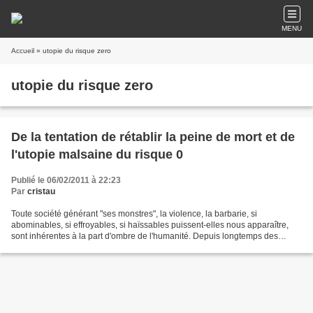
MENU
Accueil
» utopie du risque zero
utopie du risque zero
De la tentation de rétablir la peine de mort et de
l'utopie malsaine du risque 0
Publié le 06/02/2011 à 22:23
Par
cristau
Toute société générant "ses monstres", la violence, la barbarie, si
abominables, si effroyables, si haïssables puissent-elles nous apparaître,
sont inhérentes à la part d'ombre de l'humanité. Depuis longtemps des
générations d'hommes de bien se sont attachées...