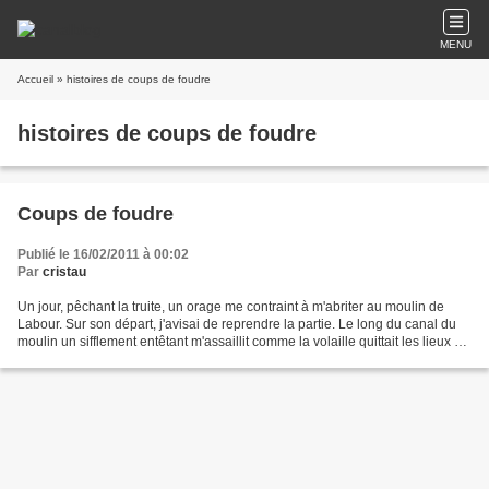
MENU
Accueil
» histoires de coups de foudre
histoires de coups de foudre
Coups de foudre
Publié le 16/02/2011 à 00:02
Par
cristau
Un jour, pêchant la truite, un orage me contraint à m'abriter au moulin de
Labour. Sur son départ, j'avisai de reprendre la partie. Le long du canal du
moulin un sifflement entêtant m'assaillit comme la volaille quittait les lieux à
tire-d'aile. Dans...