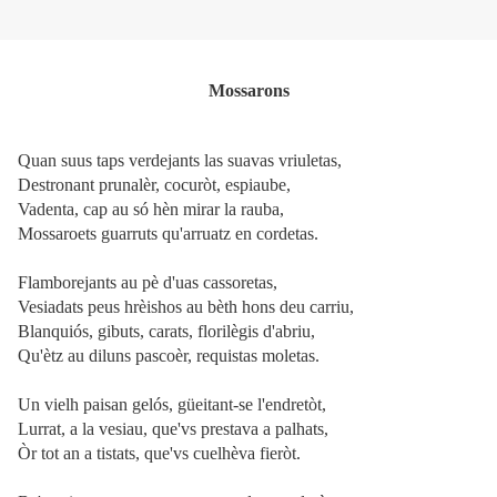
Mossarons
Quan suus taps verdejants las suavas vriuletas,
Destronant prunalèr, cocuròt, espiaube,
Vadenta, cap au só hèn mirar la rauba,
Mossaroets guarruts qu'arruatz en cordetas.
Flamborejants au pè d'uas cassoretas,
Vesiadats peus hrèishos au bèth hons deu carriu,
Blanquiós, gibuts, carats, florilègis d'abriu,
Qu'ètz au diluns pascoèr, requistas moletas.
Un vielh paisan gelós, güeitant-se l'endretòt,
Lurrat, a la vesiau, que'vs prestava a palhats,
Òr tot an a tistats, que'vs cuelhèva fieròt.