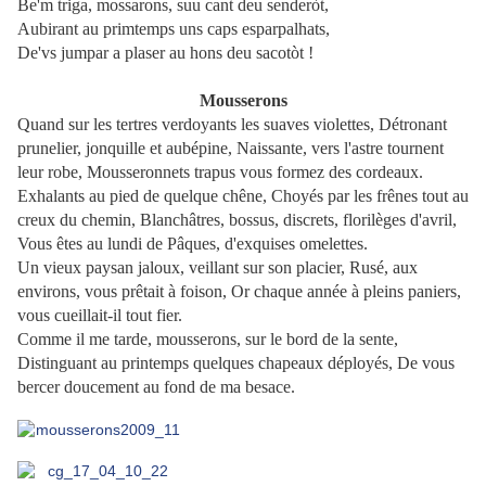
Be'm triga, mossarons, suu cant deu senderòt,
Aubirant au primtemps uns caps esparpalhats,
De'vs jumpar a plaser au hons deu sacotòt !
Mousserons
Quand sur les tertres verdoyants les suaves violettes, Détronant
prunelier, jonquille et aubépine, Naissante, vers l'astre tournent
leur robe, Mousseronnets trapus vous formez des cordeaux.
Exhalants au pied de quelque chêne, Choyés par les frênes tout au
creux du chemin, Blanchâtres, bossus, discrets, florilèges d'avril,
Vous êtes au lundi de Pâques, d'exquises omelettes.
Un vieux paysan jaloux, veillant sur son placier, Rusé, aux
environs, vous prêtait à foison, Or chaque année à pleins paniers,
vous cueillait-il tout fier.
Comme il me tarde, mousserons, sur le bord de la sente,
Distinguant au printemps quelques chapeaux déployés, De vous
bercer doucement au fond de ma besace.