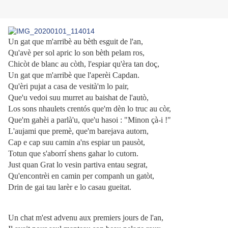
Un gat que m'arribè au bèth esguit de l'an,
Qu'avè per sol apric lo son bèth pelam ros,
Chicòt de blanc au còth, l'espiar qu'èra tan doç,
Un gat que m'arribè que l'aperèi Capdan.
Qu'èri pujat a casa de vesità'm lo pair,
Que'u vedoi suu murret au baishat de l'autò,
Los sons nhaulets crentós que'm dèn lo truc au còr,
Que'm gahèi a parlà'u, que'u hasoi : "Minon çà-i !"
L'aujami que premè, que'm barejava autorn,
Cap e cap suu camin a'ns espiar un pausòt,
Totun que s'aborrí shens gahar lo cutorn.
Just quan Grat lo vesin partiva entau segrat,
Qu'encontrèi en camin per companh un gatòt,
Drin de gai tau larèr e lo casau gueitat.
Un chat m'est advenu aux premiers jours de l'an,