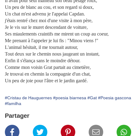
Il avait pour seul manteau son beau pelage roux,
Un peu de blanc au cou, et son regard si doux,
Un chat m'est advenu je l'appelai Capdan.
j'étais rentré chez moi d'une visite à mon père,
Je le vis sur le muret descendant de voiture,
Ses miaulements craintifs me mirent un coup au coeur,
Me prenant à l'appeler je lui fis : "Minou viens !"
L'animal hésitait, il me tournait autour,
Tout deux sur le chemin nous jaugeant un instant,
Enfin il s'élança sans le moindre détour.
Comme mon voisin Grat partait au cimetière,
Je trouvai en chemin la compagnie d'un chat,
Un peu de joie pour l'âtre et le jardin gardé.
#Cristau de Hauguernes
#poesia biarnesa
#Gat
#Poesia gascona
#familha
Partager