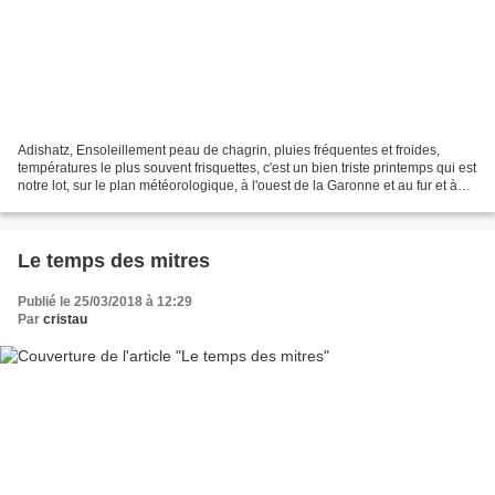
Adishatz, Ensoleillement peau de chagrin, pluies fréquentes et froides,
températures le plus souvent frisquettes, c'est un bien triste printemps qui est
notre lot, sur le plan météorologique, à l'ouest de la Garonne et au fur et à
mesure que l'on se dirige...
Le temps des mitres
Publié le 25/03/2018 à 12:29
Par
cristau