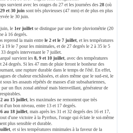
mps survient avec les orages du 27 et les journées des
28
(où
29 et 30 juin
sont très pluvieuses (47 mm) et de plus en plus
rvée le 30 juin.
juin, le
1er juillet
se distingue par une forte pluviométrie (20
he à 16 degrés.
ps reprend la main entre
le 2 et le 7 juillet
, et les températures
 à 19 le 7 pour les minimales, et de 27 degrés le 2 à 35 le 5
33 degrés intervenant le 7 juillet.
arqué survient les
8, 9 et 10 juillet
, avec des températures
et 24 degrés. Si les 47 mm de pluie feront le bonheur des
rnant, une rupture durable dans le temps de l'été. En effet,
vagues de chaleur enchâssées, et alors même que le sud-est, le
nt sous les assauts répétés de masses d'air subsahariennes,
e par un flux zonal atténué mais bienveillant, générateur de
respirables.
2 au 15 juillet
, les maximales ne remontent que très
ant d'un bon niveau, entre 13 et 17 degrés.
6 au 18 juillet
, mais après les 31 et 32 degrés des 16 et 17,
 tout d'une victoire à la Pyrrhus, l'orage qui éclate le soi-même
ent plus sensible et durable.
uillet
, et si les températures minimales à la faveur de la