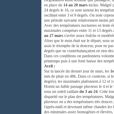
en place du
14 au 20 mars
inclus. Malgré q
24 degrés le 16, ce sont surtout les tempéra
oscillant entre 3 et 9 degrés. On note cepe
une période suivante relativement moins pri
Avec des températures nocturnes en lente éro
maximales comprises entre 11 et 13 degrés a
au 27 mars
s'avère assez fraîche et modéré
Alors que le mois était sur le départ, sous u
assis le triomphe de la douceur, pour ne pas
degrés que ne contrebalançaient en rien des
Dans ces conditions on pardonnera volonti
printemps puis à une forte baisse des tempér
Avril :
Sur la lancée du dernier jour de mars, les
1e
mm de pluie en 48h. Dans ce contexte, si le
degrés), les maximales plafonnent à 12 et 1
Hormi un faible passage pluvieux le 4 et le 
sous un soleil vaillant
du 3 au 24
. Cette lo
disparité sur le plan des températures. Malg
pluvieux on a des températures très douces 
l'après-midi et devenant même chaudes les 8 
des minimales assez homogènes et élevées, os