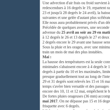
Une advection d'air frais ou froid survient à
redescendues à 16 degrés le 19, repartent ra
23 et jusqu'à 28 degrés le 24 avril), la bai
suivantes et une gelée d'autant plus scélérate
Elle nous aura probablement privés d'un dé
Précédée de quelques averses, une seconde de
advenue du
25 avril au soir au 29 en mat
à 12 degrés le 26 et 13 degrés le 27 et deux
2 degrés encore le 29 avant une hausse sensi
Sous la pluie et les orages, avec une minim
train un mois de mai des plus instables.
Mai :
La hausse des températures est la seule con
minimales s'abaissent encore à 4 degrés le 1e
degrés à partir du 10 et les maximales, limit
presque graduellement tout au long de l'int
29 et 31 degrés sont relevés les 15 et 16 mai.
temps s'avère bien versatile et des passage
encore des 10, 11 et 12 mai, empêchent le b
De fortes pluies orageuses (36 mm) accomp
mai 2017
. On ne dépasse pas 15 et 16 degré
frisquette avec 6 degrés.