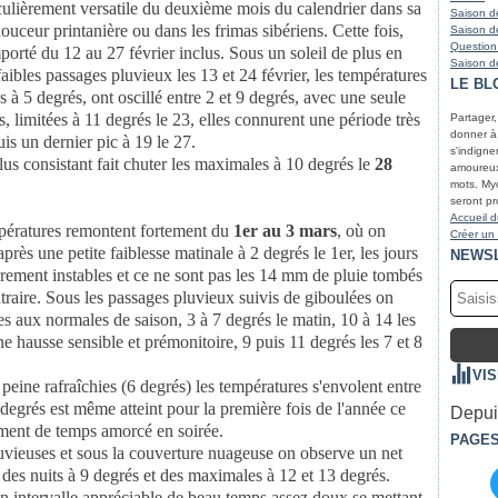
iculièrement versatile du deuxième mois du calendrier dans sa
Saison de
ouceur printanière ou dans les frimas sibériens. Cette fois,
Saison de
Question
mporté du 12 au 27 février inclus. Sous un soleil de plus en
Saison de
aibles passages pluvieux les 13 et 24 février, les températures
LE BL
à 5 degrés, ont oscillé entre 2 et 9 degrés, avec une seule
 limitées à 11 degrés le 23, elles connurent une période très
Partager
donner à r
is un dernier pic à 19 le 27.
s'indigne
us consistant fait chuter les maximales à 10 degrés le
28
amoureux 
mots. Myc
seront pr
Accueil d
mpératures remontent fortement du
1er au 3 mars
, où on
Créer un
près une petite faiblesse matinale à 2 degrés le 1er, les jours
NEWS
èrement instables et ce ne sont pas les 14 mm de pluie tombés
traire. Sous les passages pluvieux suivis de giboulées on
 aux normales de saison, 3 à 7 degrés le matin, 10 à 14 les
e hausse sensible et prémonitoire, 9 puis 11 degrés les 7 et 8
VI
à peine rafraîchies (6 degrés) les températures s'envolent entre
5 degrés est même atteint pour la première fois de l'année ce
Depuis
ent de temps amorcé en soirée.
PAGE
luvieuses et sous la couverture nuageuse on observe un net
 des nuits à 9 degrés et des maximales à 12 et 13 degrés.
n intervalle appréciable de beau temps assez doux se mettant