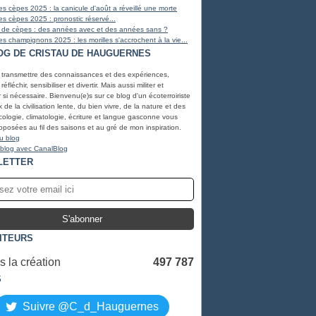
s cèpes 2025 : la canicule d'août a réveillé une morte
s cèpes 2025 : pronostic réservé...
 de cèpes : des années avec et des années sans ?
s champignons 2025 : les morilles s'accrochent à la vie...
OG DE CRISTAU DE HAUGUERNES
, transmettre des connaissances et des expériences,
éfléchir, sensibiliser et divertir. Mais aussi militer et
r si nécessaire. Bienvenu(e)s sur ce blog d'un écoterroiriste
de la civilisation lente, du bien vivre, de la nature et des
ologie, climatologie, écriture et langue gasconne vous
oposées au fil des saisons et au gré de mon inspiration.
u blog
 blog avec CanalBlog
LETTER
SITEURS
 la création
497 787
S
Suivre @C_d_Hauguernes