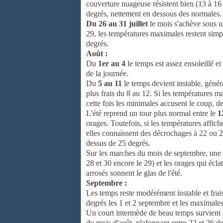
couverture nuageuse résistent bien (13 à 16
degrés, nettement en dessous des normales.
Du 26 au 31 juillet
le mois s'achève sous un
29, les températures maximales restent sim
degrés.
Août :
Du
1er au 4
le temps est assez ensoleillé e
de la journée.
Du
5 au 11
le temps devient instable, géné
plus frais du 8 au 12. Si les températures m
cette fois les minimales accusent le coup, d
L'été reprend un tour plus normal entre le
1
orages. Toutefois, si les températures affich
elles connaissent des décrochages à 22 ou 23 
dessus de 25 degrés.
Sur les marches du mois de septembre, une c
28 et 30 encore le 29) et les orages qui éclat
arrosés sonnent le glas de l'été.
Septembre :
Les temps reste modérément instable et frai
degrés les 1 et 2 septembre et les maximales
Un court intermède de beau temps survient
du mois d'août, plafonnant entre 22 et 26 d