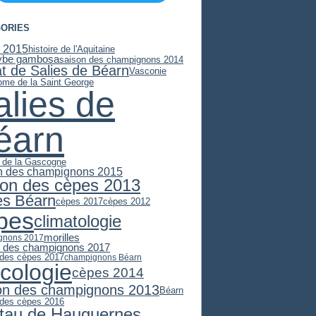
ORIES
 2015
histoire de l'Aquitaine
ybe gambosa
saison des champignons 2014
at de Salies de Béarn
Vasconie
ome de la Saint George
alies de
éarn
e de la Gascogne
n des champignons 2015
son des cèpes 2013
es Béarn
cèpes 2017
cèpes 2012
pes
climatologie
morilles
gnons 2017
n des champignons 2017
 des cèpes 2017
champignons Béarn
cologie
cèpes 2014
on des champignons 2013
Béarn
 des cèpes 2016
stau de Hauguernes