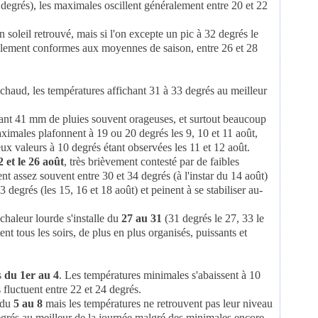
 degrés), les maximales oscillent généralement entre 20 et 22
 soleil retrouvé, mais si l'on excepte un pic à 32 degrés le
plement conformes aux moyennes de saison, entre 26 et 28
t chaud, les températures affichant 31 à 33 degrés au meilleur
rant 41 mm de pluies souvent orageuses, et surtout beaucoup
aximales plafonnent à 19 ou 20 degrés les 9, 10 et 11 août,
eux valeurs à 10 degrés étant observées les 11 et 12 août.
2 et le 26 août
, très brièvement contesté par de faibles
ent assez souvent entre 30 et 34 degrés (à l'instar du 14 août)
degrés (les 15, 16 et 18 août) et peinent à se stabiliser au-
haleur lourde s'installe du
27 au 31
(31 degrés le 27, 33 le
ent tous les soirs, de plus en plus organisés, puissants et
s
du 1er au 4
. Les températures minimales s'abaissent à 10
 fluctuent entre 22 et 24 degrés.
 du
5 au 8
mais les températures ne retrouvent pas leur niveau
egrés au meilleur de la journée malgré des minimales encore