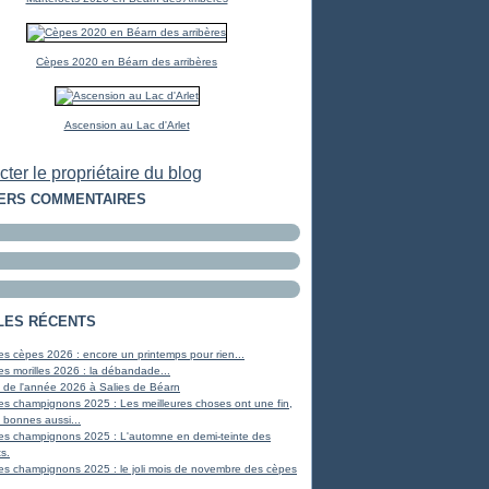
Cèpes 2020 en Béarn des arribères
Ascension au Lac d'Arlet
ter le propriétaire du blog
ERS COMMENTAIRES
LES RÉCENTS
s cèpes 2026 : encore un printemps pour rien...
s morilles 2026 : la débandade...
 de l'année 2026 à Salies de Béarn
es champignons 2025 : Les meilleures choses ont une fin,
 bonnes aussi...
es champignons 2025 : L'automne en demi-teinte des
s.
es champignons 2025 : le joli mois de novembre des cèpes