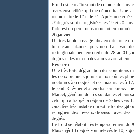
Froid est le maître-mot de ce mois de janvie
assez ensoleillée, qui me démentira. Une va
même entre le 17 et le 21. Après une gelée 
-7 degrés sont enregistrées les 19 et 20 janv
froid est un peu moins mordant en journée m
26 janvier.
Un très faible passage pluvieux délimite un
tourne au sud-ouest puis au sud à l'avant de
reste globalement ensoleillé du
28 au 31 ja
degrés et les maximales après avoir atteint 
Février :
Une très forte dégradation des conditions m
les deux premiers jours du mois où les pluie
nocturnes à 6 degrés et des maximales à 17,
le jeudi 3 février et atteindra son paroxysm
Marcel, générant de très soudaines et puiss
celui qui a frappé la région de Salies vers 
caractère très instable qui est le lot des gi
rejoignent des niveaux de saison avec des m
degrés.
Le froid se rétablit très temporairement du
9
Mais déjà 13 degrés sont relevés le 10, sign