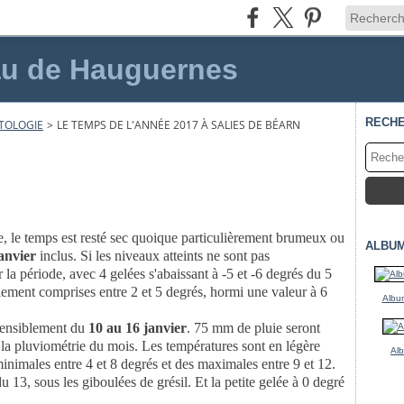
au de Hauguernes
RECH
TOLOGIE
>
LE TEMPS DE L'ANNÉE 2017 À SALIES DE BÉARN
e, le temps est resté sec quoique particulièrement brumeux ou
ALBU
anvier
inclus. Si les niveaux atteints ne sont pas
 la période, avec 4 gelées s'abaissant à -5 et -6 degrés du 5
ement comprises entre 2 et 5 degrés, hormi une valeur à 6
Album
sensiblement du
10 au 16 janvier
. 75 mm de pluie seront
 de la pluviométrie du mois. Les températures sont en légère
Al
inimales entre 4 et 8 degrés et des maximales entre 9 et 12.
 13, sous les giboulées de grésil. Et la petite gelée à 0 degré