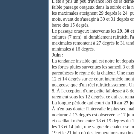
L'été a pris un peu d'avance lors de la der
faible passage orageux dans la soirée et la 
les maximales atteignent 29 degrés le 24, p
mois, avant de s'assagir à 30 et 31 degrés e
barre des 15 degrés.
Le passage orageux intervenus les
29, 30 e
cultures (7 mm), ni durablement rafraîchi l
maximales remontent à 27 degrés le 31 tandi
minimales à 16 degrés.
Juin :
La tendance instable qui est notre lot depuis
les fortes pluies survenues les samedi 3 et
parenthèses le règne de la chaleur. Une max
12 et 14 degrés sur ce court intermède montre
nuageuse que d'un réel rafraîchissement. Un 
8. À l'exception d'une petite faiblesse à 8 
rarement sous les 12 degrés, ce qui est rem
La longue période qui court du
10 au 27 ju
À n'en pas douter l'intervalle le plus sec m
nocturne à 13 degrés est observée le 17 jui
et oscillant même entre 18 et 19 degrés du 
les 13 et 14 juin, une vague de chaleur se me
19 et le 21 juin où des températures maximal