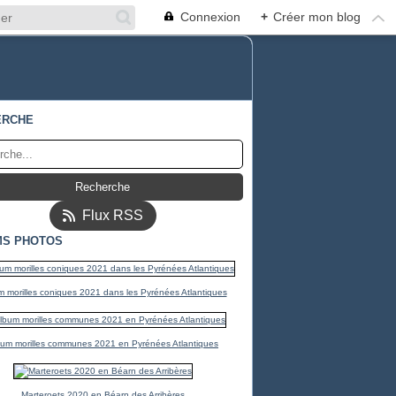
Connexion
+
Créer mon blog
ERCHE
Flux RSS
MS PHOTOS
 morilles coniques 2021 dans les Pyrénées Atlantiques
bum morilles communes 2021 en Pyrénées Atlantiques
Marteroets 2020 en Béarn des Arribères