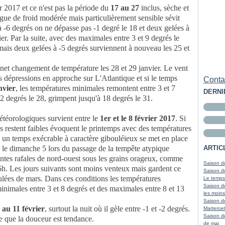
r 2017 et ce n'est pas la période du
17 au 27
inclus, sèche et
gue de froid modérée mais particulièrement sensible sévit
à -6 degrés on ne dépasse pas -1 degré le 18 et deux gelées à
ier. Par la suite, avec des maximales entre 3 et 9 degrés le
ais deux gelées à -5 degrés surviennent à nouveau les 25 et
 net changement de température les 28 et 29 janvier. Le vent
s dépressions en approche sur L'Atlantique et si le temps
Contac
nvier
, les températures minimales remontent entre 3 et 7
DERNI
12 degrés le 28, grimpent jusqu'à 18 degrés le 31.
étéorologiques survient entre le
1er et le 8 février 2017
. Si
s restent faibles évoquent le printemps avec des températures
 un temps exécrable à caractère gibouléieux se met en place
e le dimanche 5 lors du passage de la tempête atypique
ARTIC
antes rafales de nord-ouest sous les grains orageux, comme
Saison de
16h. Les jours suivants sont moins venteux mais gardent ce
Saison de
boulées de mars. Dans ces conditions les températures
Le temps
Saison d
inimales entre 3 et 8 degrés et des maximales entre 8 et 13
les moins
Saison d
 au 11 février
, surtout la nuit où il gèle entre -1 et -2 degrés.
Marteroet
Saison d
e que la douceur est tendance.
de mai