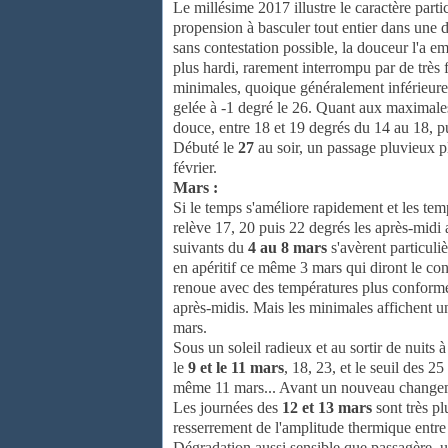
Le millésime 2017 illustre le caractère part
propension à basculer tout entier dans une d
sans contestation possible, la douceur l'a e
plus hardi, rarement interrompu par de très f
minimales, quoique généralement inférieures 
gelée à -1 degré le 26. Quant aux maximales,
douce, entre 18 et 19 degrés du 14 au 18, pu
Débuté le
27
au soir, un passage pluvieux pl
février.
Mars :
Si le temps s'améliore rapidement et les te
relève 17, 20 puis 22 degrés les après-midi a
suivants du
4 au 8 mars
s'avèrent particuli
en apéritif ce même 3 mars qui diront le con
renoue avec des températures plus conformes
après-midis. Mais les minimales affichent un
mars.
Sous un soleil radieux et au sortir de nuits 
le
9 et le 11 mars
, 18, 23, et le seuil des 2
même 11 mars... Avant un nouveau changem
Les journées des
12 et 13 mars
sont très p
resserrement de l'amplitude thermique entre
Dégradation aussi sensible que passagère, u