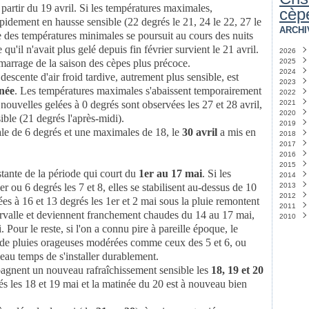
 partir du 19 avril. Si les températures maximales,
cèp
pidement en hausse sensible (22 degrés le 21, 24 le 22, 27 le
ARCHI
sse des températures minimales se poursuit au cours des nuits
 qu'il n'avait plus gelé depuis fin février survient le 21 avril.
2026
marrage de la saison des cèpes plus précoce.
2025
Juin
2024
Févri
Déc
scente d'air froid tardive, autrement plus sensible, est
2023
Août
Déc
inée
. Les températures maximales s'abaissent temporairement
2022
Juille
Nov
Déc
 nouvelles gelées à 0 degrés sont observées les 27 et 28 avril,
2021
Févri
Octo
Nov
Déc
2020
Janv
Juille
Octo
Nov
Déc
ble (21 degrés l'après-midi).
2019
Juin
Sept
Octo
Octo
Déc
ale de 6 degrés et une maximales de 18, le
30 avril
a mis en
2018
Mars
Août
Sept
Sept
Nov
Déc
2017
Févri
Juille
Août
Août
Octo
Octo
Déc
2016
Janv
Juin
Juille
Juin
Sept
Sept
Nov
Déc
2015
Mai
Juin
Mai
Août
Août
Sept
Nov
Déc
(
(
stante de la période qui court du
1er au 17 mai
. Si les
2014
Mars
Mai
Avril
Juille
Juille
Août
Octo
Nov
Déc
(
r ou 6 degrés les 7 et 8, elles se stabilisent au-dessus de 10
2013
Janv
Avril
Févri
Mai
Juin
Juille
Sept
Sept
Nov
Déc
(
2012
Janv
Janv
Mars
Avril
Juin
Août
Août
Octo
Nov
Déc
ées à 16 et 13 degrés les 1er et 2 mai sous la pluie remontent
2011
Janv
Janv
Mai
Juille
Juille
Août
Sept
Nov
Déc
(
ervalle et deviennent franchement chaudes du 14 au 17 mai,
2010
Mars
Juin
Juin
Juille
Août
Octo
Nov
Déc
 Pour le reste, si l'on a connu pire à pareille époque, le
Févri
Mai
Avril
Mai
Juille
Sept
Octo
Nov
Déc
(
(
Janv
Févri
Mars
Avril
Juin
Août
Sept
Octo
Nov
s de pluies orageuses modérées comme ceux des 5 et 6, ou
Janv
Févri
Févri
Avril
Juille
Août
Sept
Octo
eau temps de s'installer durablement.
Janv
Janv
Mars
Juin
Juille
Août
Sept
agnent un nouveau rafraîchissement sensible les
18, 19 et 20
Févri
Mai
Juin
Juin
(
Janv
Avril
Mai
Mai
(
(
s les 18 et 19 mai et la matinée du 20 est à nouveau bien
Mars
Avril
Avril
Févri
Mars
Mars