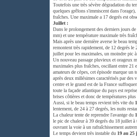
Toutefois une très sévère dégradation du te
quelques grêlons s'immiscent dans l'orage),
fraîches. Une maximale a 17 degrés est obse
Juillet :
Dans le prolongement des derniers jours de 
mm) et une température maximale très fraîc
Mais après une dernière averse le beau tem
remontent très rapidement, de 12 degrés le 2
juillet pour les maximales, un moindre pic à 
Un nouveau passage pluvieux et orageux m
maximales plus fraîches, oscillant entre 21 
amateurs de cèpes, cet épisode marque un tou
après deux millésimes caractérisés par des 
centre et le grand est de la France suffoque
toute la façade atlantique du pays est repris
brises côtières et donc de températures plus 
Aussi, si le beau temps revient très vite du
1
lentement, de 24 à 27 degrés, les nuits rest
La chaleur tente de reprendre l'avantge du
1
le pic de chaleur à 39 degrés du 18 juillet à
ouvrant la voie à un rafraîchissement autrem
Le temps devient très instable du
19 au 25 j