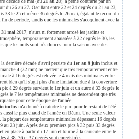
nière décade de mai (du
21 au 28
), à peine contrarié par un
Janv
Févri
Févri
Janv
Janv
nuit du 26 au 27. Oscillant entre 22 et 24 degrés du 21 au 23,
uis 33 le 25 et même 36 degrés le 26 mai, égalant le record du
n fin de période, tandis que les minimales s'acoquinent avec la
t 31 mai
2017, n'aura ni fortement arrosé les jardins et
'atmosphère, temporairement abaissées à 22 degrés le 30, les
s que les nuits sont très douces pour la saison avec des
 la dernière décade d'avril persiste du
1er au 9 juin
inclus et
 dimanche 4 (32 mm) ne mettent que très temporairement entre
imale à 16 degrés est relevée le 4 mais des minimales entre
nt bien qu'il s'agit plus d'une limitation due à la couverture
pic à 29 degrés survient le 1er juin et un autre à 33 degrés le
degrés le 7 les températures minimales ne descendent que très
arquable pour cette époque de l'année.
in inclus
m'a donné à craindre le pire pour le restant de l'été.
ais aussi le plus chaud de l'année en Béarn. Une seule valeur
n, la plupart des températures minimales dépassant 16 degrés
19 au 23 juin. Après deux premiers pics à 32 puis 33 degrés
t en place à partir du 17 juin et tourne à la canicule entre le
es à 38, 36 et 37 degrés sont enregistrées.