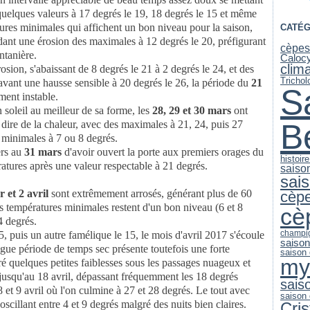
uelques valeurs à 17 degrés le 19, 18 degrés le 15 et même
tures minimales qui affichent un bon niveau pour la saison,
CATÉG
ndant une érosion des maximales à 12 degrés le 20, préfigurant
cèpes
ntanière.
Caloc
clim
sion, s'abaissant de 8 degrés le 21 à 2 degrés le 24, et des
Trichol
vant une hausse sensible à 20 degrés le 26, la période du
21
S
ment instable.
n soleil au meilleur de sa forme, les
28, 29 et 30 mars
ont
B
 dire de la chaleur, avec des maximales à 21, 24, puis 27
 minimales à 7 ou 8 degrés.
ers au
31 mars
d'avoir ouvert la porte aux premiers orages du
histoir
atures après une valeur respectable à 21 degrés.
saiso
sai
r et 2 avril
sont extrêmement arrosés, générant plus de 60
cèp
s températures minimales restent d'un bon niveau (6 et 8
cè
4 degrés.
champi
5, puis un autre famélique le 15, le mois d'avril 2017 s'écoule
saiso
ngue période de temps sec présente toutefois une forte
saison
my
ré quelques petites faiblesses sous les passages nuageux et
jusqu'au 18 avril, dépassant fréquemment les 18 degrés
sais
et 9 avril où l'on culmine à 27 et 28 degrés. Le tout avec
saison
cillant entre 4 et 9 degrés malgré des nuits bien claires.
Cri