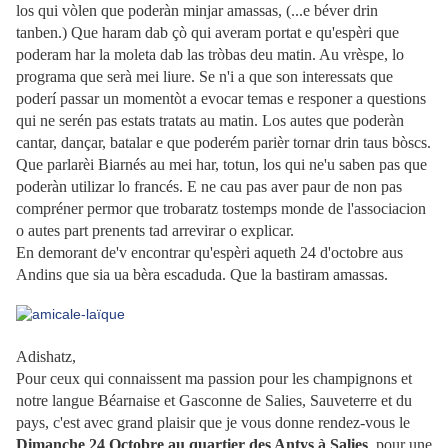
los qui vòlen que poderàn minjar amassas, (...e béver drin
tanben.) Que haram dab çò qui averam portat e qu'espèri que
poderam har la moleta dab las tròbas deu matin. Au vrèspe, lo
programa que serà mei liure. Se n'i a que son interessats que
poderí passar un momentòt a evocar temas e responer a questions
qui ne serén pas estats tratats au matin. Los autes que poderàn
cantar, dançar, batalar e que poderém parièr tornar drin taus bòscs.
Que parlarèi Biarnés au mei har, totun, los qui ne'u saben pas que
poderàn utilizar lo francés. E ne cau pas aver paur de non pas
compréner permor que trobaratz tostemps monde de l'associacion
o autes part prenents tad arrevirar o explicar.
En demorant de'v encontrar qu'espèri aqueth 24 d'octobre aus
Andins que sia ua bèra escaduda. Que la bastiram amassas.
Adishatz,
Pour ceux qui connaissent ma passion pour les champignons et
notre langue Béarnaise et Gasconne de Salies, Sauveterre et du
pays, c'est avec grand plaisir que je vous donne rendez-vous le
Dimanche 24 Octobre au quartier des Antys à Salies
, pour une