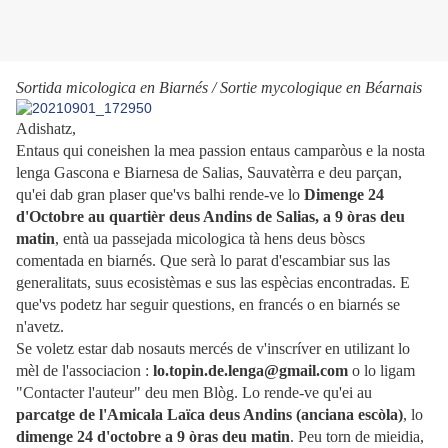
Sortida micologica en Biarnés / Sortie mycologique en Béarnais
Adishatz,
Entaus qui coneishen la mea passion entaus camparòus e la nosta
lenga Gascona e Biarnesa de Salias, Sauvatèrra e deu parçan,
qu'ei dab gran plaser que'vs balhi rende-ve lo
Dimenge 24
d'Octobre au quartièr deus Andins de Salias, a 9 òras deu
matin
, entà ua passejada micologica tà hens deus bòscs
comentada en biarnés. Que serà lo parat d'escambiar sus las
generalitats, suus ecosistèmas e sus las espècias encontradas. E
que'vs podetz har seguir questions, en francés o en biarnés se
n'avetz.
Se voletz estar dab nosauts mercés de v'inscríver en utilizant lo
mèl de l'associacion :
lo.topin.de.lenga@gmail.com
o lo ligam
"Contacter l'auteur" deu men Blòg. Lo rende-ve qu'ei au
parcatge de l'Amicala Laïca deus Andins (anciana escòla)
, lo
dimenge 24 d'octobre a 9 òras deu matin
. Peu torn de mieidia,