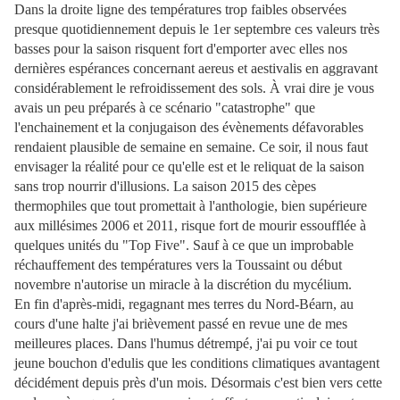
Dans la droite ligne des températures trop faibles observées
presque quotidiennement depuis le 1er septembre ces valeurs très
basses pour la saison risquent fort d'emporter avec elles nos
dernières espérances concernant aereus et aestivalis en aggravant
considérablement le refroidissement des sols. À vrai dire je vous
avais un peu préparés à ce scénario "catastrophe" que
l'enchainement et la conjugaison des évènements défavorables
rendaient plausible de semaine en semaine. Ce soir, il nous faut
envisager la réalité pour ce qu'elle est et le reliquat de la saison
sans trop nourrir d'illusions. La saison 2015 des cèpes
thermophiles que tout promettait à l'anthologie, bien supérieure
aux millésimes 2006 et 2011, risque fort de mourir essoufflée à
quelques unités du "Top Five". Sauf à ce que un improbable
réchauffement des températures vers la Toussaint ou début
novembre n'autorise un miracle à la discrétion du mycélium.
En fin d'après-midi, regagnant mes terres du Nord-Béarn, au
cours d'une halte j'ai brièvement passé en revue une de mes
meilleures places. Dans l'humus détrempé, j'ai pu voir ce tout
jeune bouchon d'edulis que les conditions climatiques avantagent
décidément depuis près d'un mois. Désormais c'est bien vers cette