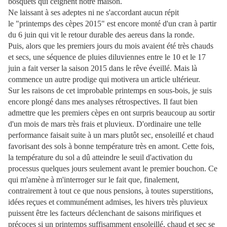
bosquets qui ceignent notre maison.
Ne laissant à ses adeptes ni ne s'accordant aucun répit
le "printemps des cèpes 2015" est encore monté d'un cran à partir
du 6 juin qui vit le retour durable des aereus dans la ronde.
Puis, alors que les premiers jours du mois avaient été très chauds
et secs, une séquence de pluies diluviennes entre le 10 et le 17
juin a fait verser la saison 2015 dans le rêve éveillé. Mais là
commence un autre prodige qui motivera un article ultérieur.
Sur les raisons de cet improbable printemps en sous-bois, je suis
encore plongé dans mes analyses rétrospectives. Il faut bien
admettre que les premiers cèpes en ont surpris beaucoup au sortir
d'un mois de mars très frais et pluvieux. D'ordinaire une telle
performance faisait suite à un mars plutôt sec, ensoleillé et chaud
favorisant des sols à bonne température très en amont. Cette fois,
la température du sol a dû atteindre le seuil d'activation du
processus quelques jours seulement avant le premier bouchon. Ce
qui m'amène à m'interroger sur le fait que, finalement,
contrairement à tout ce que nous pensions, à toutes superstitions,
idées reçues et communément admises, les hivers très pluvieux
puissent être les facteurs déclenchant de saisons mirifiques et
précoces si un printemps suffisamment ensoleillé, chaud et sec se