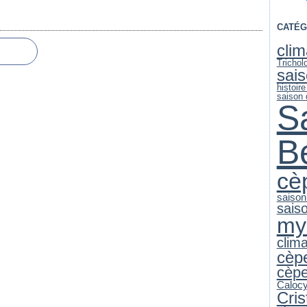
CATÉG
clim
Trichol
sai
histoire
saison
S
B
cè
saison
sais
my
clim
cèp
cèp
Caloc
Cri