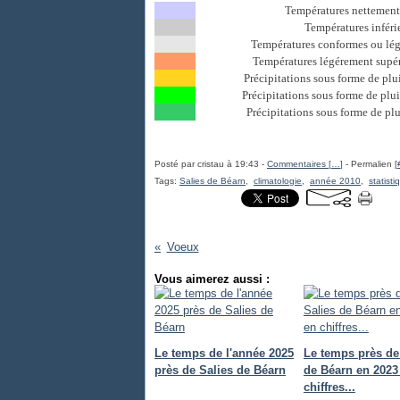
Températures nettement 
Températures inféri
Températures conformes ou lég
Températures légérement supér
Précipitations sous forme de plu
Précipitations sous forme de plu
Précipitations sous forme de plu
Posté par cristau à 19:43 -
Commentaires [
…
]
- Permalien [
Tags:
Salies de Béarn
,
climatologie
,
année 2010
,
statisti
Voeux
Vous aimerez aussi :
Le temps de l'année 2025
Le temps près de
près de Salies de Béarn
de Béarn en 2023
chiffres...