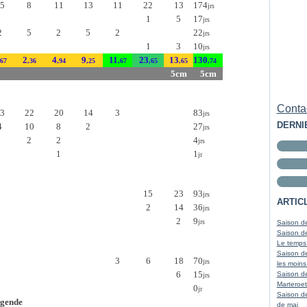
5
8
11
13
11
22
13
174
jrs
1
5
17
jrs
2
5
2
5
2
22
jrs
1
3
10
jrs
2
4
9
11
23
13
130
,67
,36
,94
,25
,67
,65
,65
,74
5cm
5cm
Contac
3
22
20
14
3
83
jrs
DERNI
4
10
8
2
27
jrs
2
2
4
jrs
1
1
jr
15
23
93
jrs
ARTIC
2
14
36
jrs
2
9
jrs
Saison de
Saison de
Le temps
Saison de
3
6
18
70
jrs
les moins
6
15
Saison d
jrs
Marteroet
0
jr
Saison de
gende
de mai