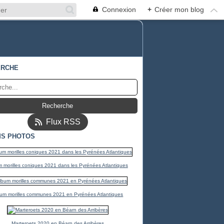
Connexion
+
Créer mon blog
ERCHE
Flux RSS
S PHOTOS
 morilles coniques 2021 dans les Pyrénées Atlantiques
um morilles communes 2021 en Pyrénées Atlantiques
Marteroets 2020 en Béarn des Arribères