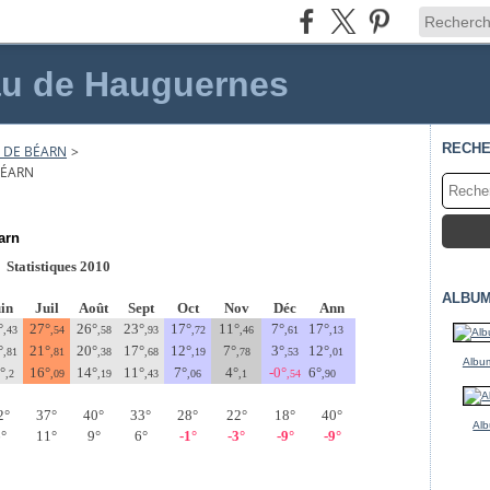
au de Hauguernes
RECH
S DE BÉARN
>
BÉARN
arn
Statistiques 2010
ALBUM
in
Juil
Août
Sept
Oct
Nov
Déc
Ann
°
27°
26°
23°
17°
11°
7°
17°
,43
,54
,58
,93
,72
,46
,61
,13
°
21°
20°
17°
12°
7°
3°
12°
,81
,81
,38
,68
,19
,78
,53
,01
Album
°
16°
14°
11°
7°
4°
-0°
6°
,2
,09
,19
,43
,06
,1
,54
,90
2°
37°
40°
33°
28°
22°
18°
40°
Alb
°
11°
9°
6°
-1°
-3°
-9°
-9°